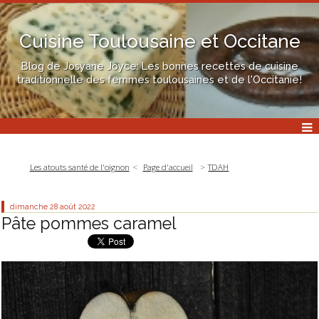
Cuisine Toulousaine et Occitane
Blog de Josyane Joyce: Les bonnes recettes de cuisine
traditionnelle des femmes toulousaines et de l'Occitanie!
Les atouts santé de l'oignon
Page d'accueil
TDAH
dimanche 28
août 2022
Pâte pommes caramel