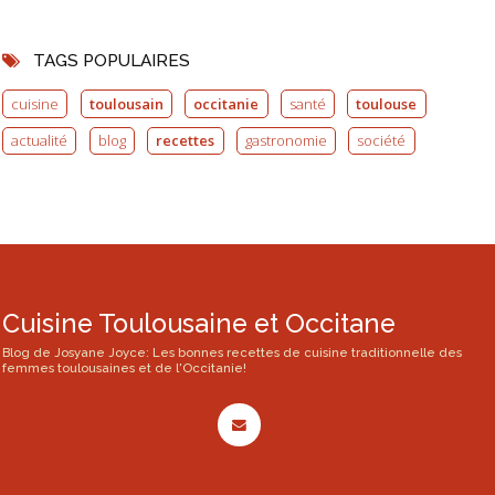
TAGS POPULAIRES
cuisine
toulousain
occitanie
santé
toulouse
actualité
blog
recettes
gastronomie
société
Cuisine Toulousaine et Occitane
Blog de Josyane Joyce: Les bonnes recettes de cuisine traditionnelle des
femmes toulousaines et de l'Occitanie!