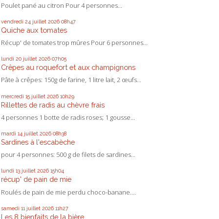
Poulet pané au citron Pour 4 personnes...
vendredi 24
juillet 2026
08h47
Quiche aux tomates
Récup' de tomates trop mûres Pour 6 personnes...
lundi 20
juillet 2026
07h05
Crêpes au roquefort et aux champignons
Pâte à crêpes: 150g de farine, 1 litre lait, 2 œufs...
mercredi 15
juillet 2026
10h29
Rillettes de radis au chèvre frais
4 personnes 1 botte de radis roses; 1 gousse...
mardi 14
juillet 2026
08h38
Sardines à l'escabèche
pour 4 personnes: 500 g de filets de sardines...
lundi 13
juillet 2026
15h04
récup' de pain de mie
Roulés de pain de mie perdu choco-banane....
samedi 11
juillet 2026
11h27
Les 8 bienfaits de la bière