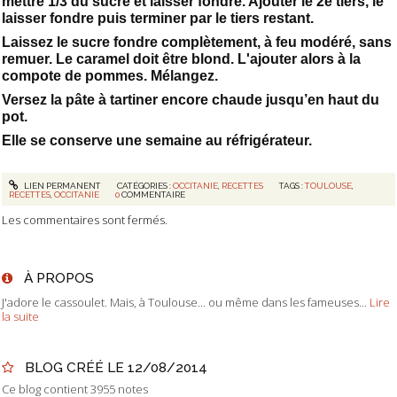
mettre 1/3 du sucre et laisser fondre. Ajouter le 2e tiers, le
laisser fondre puis terminer par le tiers restant.
Laissez le sucre fondre complètement, à feu modéré, sans
remuer. Le caramel doit être blond. L'ajouter alors à la
compote de pommes. Mélangez.
Versez la pâte à tartiner encore chaude jusqu’en haut du
pot.
Elle se conserve une semaine au réfrigérateur.
LIEN PERMANENT
CATÉGORIES :
OCCITANIE
,
RECETTES
TAGS :
TOULOUSE
,
RECETTES
,
OCCITANIE
0
COMMENTAIRE
Les commentaires sont fermés.
À PROPOS
J'adore le cassoulet. Mais, à Toulouse... ou même dans les fameuses...
Lire
la suite
BLOG CRÉÉ LE 12/08/2014
Ce blog contient 3955 notes