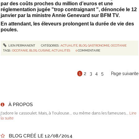
par des coûts proches du million d’euros et une
réglementation jugée "trop contraignant ", dénoncée le 12
janvier par la ministre Annie Genevard sur BFM TV.
En attendant, les éleveurs prolongent la durée de vie des
poules.
LIEN PERMANENT
CATÉGORIES :
ACTUALITÉ
,
BLOG
,
GASTRONOMIE
,
OCCITANIE
TAGS :
OCCITANIE
,
BLOG
,
CUISINE
,
ACTUALITÉS
0
COMMENTAIRE
1
2
3
4
5
Page suivante
À PROPOS
J'adore le cassoulet. Mais, à Toulouse... ou même dans les fameuses...
Lire
la suite
BLOG CRÉÉ LE 12/08/2014