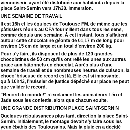
viennoiserie ayant été distribuée aux habitants depuis la
place Saint-Sernin vers 17h30. Immersion.
UNE SEMAINE DE TRAVAIL
Il est 16h et les équipes de Toulouse FM, de même que les
pâtissiers réunis au CFA fourmillent dans tous les sens,
comme depuis une semaine. À cet instant, tous s’affairent
autour cette chocolatine géante de 61,17 m de long pour
environ 15 cm de large et un total d’environ 200 kg.
Pour s’y faire, ils disposent de plus de 120 grandes
chocolatines de 50 cm qu’ils ont relié les unes aux autres
grâce aux bâtonnets en chocolat. Après plus d’une
semaine de travail et de nombreuses heures de cuisson, la
choco’ briseuse de record est là. Elle est si imposante,
qu’à 16h43, l’huissier de justice dépêché sur place ne peut
que valider le record.
"Record du monde!" s’exclament les animateurs Léo et
Jade sous les confettis, alors que chacun exulte.
UNE GRANDE DISTRIBUTION PLACE SAINT-SERNIN
Quelques réjouissances plus tard, direction la place Saint-
Sernin. Initialement, le montage devait s’y faire sous les
yeux ébahis des Toulousains. Mais la pluie en a décidé