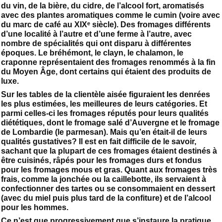
du vin, de la bière, du cidre, de l’alcool fort, aromatisés
avec des plantes aromatiques comme le cumin (voire avec
du marc de café au XIXᵉ siècle). Des fromages différents
d’une localité à l’autre et d’une ferme à l’autre, avec
nombre de spécialités qui ont disparu à différentes
époques. Le bréhémont, le clayn, le chalamon, le
craponne représentaient des fromages renommés à la fin
du Moyen Âge, dont certains qui étaient des produits de
luxe.
Sur les tables de la clientèle aisée figuraient les denrées
les plus estimées, les meilleures de leurs catégories. Et
parmi celles-ci les fromages réputés pour leurs qualités
diététiques, dont le fromage salé d’Auvergne et le fromage
de Lombardie (le parmesan). Mais qu’en était-il de leurs
qualités gustatives? Il est en fait difficile de le savoir,
sachant que la plupart de ces fromages étaient destinés à
être cuisinés, râpés pour les fromages durs et fondus
pour les fromages mous et gras. Quant aux fromages très
frais, comme la jonchée ou la caillebotte, ils servaient à
confectionner des tartes ou se consommaient en dessert
(avec du miel puis plus tard de la confiture) et de l’alcool
pour les hommes.
Ce n’est que progressivement que s’instaure la pratique