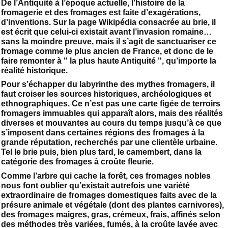
De l’Antiquité à l’époque actuelle, l’histoire de la
fromagerie et des fromages est faite d’exagérations,
d’inventions. Sur la page Wikipédia consacrée au brie, il
est écrit que celui-ci existait avant l’invasion romaine…
sans la moindre preuve, mais il s’agit de sanctuariser ce
fromage comme le plus ancien de France, et donc de le
faire remonter à " la plus haute Antiquité ", qu’importe la
réalité historique.
Pour s’échapper du labyrinthe des mythes fromagers, il
faut croiser les sources historiques, archéologiques et
ethnographiques. Ce n’est pas une carte figée de terroirs
fromagers immuables qui apparaît alors, mais des réalités
diverses et mouvantes au cours du temps jusqu’à ce que
s’imposent dans certaines régions des fromages à la
grande réputation, recherchés par une clientèle urbaine.
Tel le brie puis, bien plus tard, le camembert, dans la
catégorie des fromages à croûte fleurie.
Comme l’arbre qui cache la forêt, ces fromages nobles
nous font oublier qu’existait autrefois une variété
extraordinaire de fromages domestiques faits avec de la
présure animale et végétale (dont des plantes carnivores),
des fromages maigres, gras, crémeux, frais, affinés selon
des méthodes très variées, fumés, à la croûte lavée avec