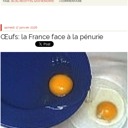
TAGS :
BLOG
,
RECETTES
,
GASTRONOMIE
0
COMMENTAIRE
samedi 17
janvier 2026
Œufs: la France face à la pénurie