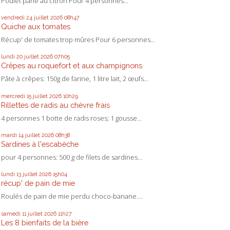
Poulet pané au citron Pour 4 personnes...
vendredi 24
juillet 2026
08h47
Quiche aux tomates
Récup' de tomates trop mûres Pour 6 personnes...
lundi 20
juillet 2026
07h05
Crêpes au roquefort et aux champignons
Pâte à crêpes: 150g de farine, 1 litre lait, 2 œufs...
mercredi 15
juillet 2026
10h29
Rillettes de radis au chèvre frais
4 personnes 1 botte de radis roses; 1 gousse...
mardi 14
juillet 2026
08h38
Sardines à l'escabèche
pour 4 personnes: 500 g de filets de sardines...
lundi 13
juillet 2026
15h04
récup' de pain de mie
Roulés de pain de mie perdu choco-banane....
samedi 11
juillet 2026
11h27
Les 8 bienfaits de la bière