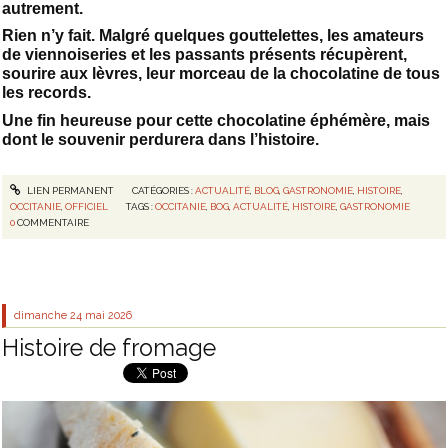
autrement.
Rien n’y fait. Malgré quelques gouttelettes, les amateurs
de viennoiseries et les passants présents récupèrent,
sourire aux lèvres, leur morceau de la chocolatine de tous
les records.
Une fin heureuse pour cette chocolatine éphémère, mais
dont le souvenir perdurera dans l’histoire.
LIEN PERMANENT
CATÉGORIES :
ACTUALITÉ
,
BLOG
,
GASTRONOMIE
,
HISTOIRE
,
OCCITANIE
,
OFFICIEL
TAGS :
OCCITANIE
,
BOG
,
ACTUALITÉ
,
HISTOIRE
,
GASTRONOMIE
0
COMMENTAIRE
dimanche 24
mai 2026
Histoire de fromage