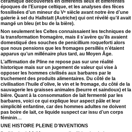
céramique découvertes en différents lieux et différentes
époques de l’Europe celtique, et les analyses des fèces
fossilisées d’un mineur du Vᵉ siècle avant notre ère d’une
galerie à sel du Hallstatt (Autriche) qui ont révélé qu’il avait
mangé un bleu (et bu de la bière).
Non seulement les Celtes connaissaient les techniques de
la transformation fromagère, mais il s’avère qu’ils avaient
domestiqué des souches de penicillium roqueforti alors
que nous pensions que les fromages persillés n’étaient
apparus qu’un millénaire plus tard, au Moyen Âge.
L’affirmation de Pline ne repose pas sur une réalité
historique mais sur un jugement de valeur qui vise à
opposer les hommes civilisés aux barbares par le
truchement des produits alimentaires. Du côté de la
civilisation l’huile d’olive, le vin et le fromage, du côté de la
sauvagerie les graisses animales (beurre et saindoux) et la
bière. Quant à la consommation de lait fermenté par les
barbares, voici ce qui explique leur aspect pâle et leur
simplicité enfantine, car des hommes adultes ne doivent
pas boire de lait, ce liquide suspect car issu d’un corps
féminin…
UNE HISTOIRE PLEINE D’INVENTIONS