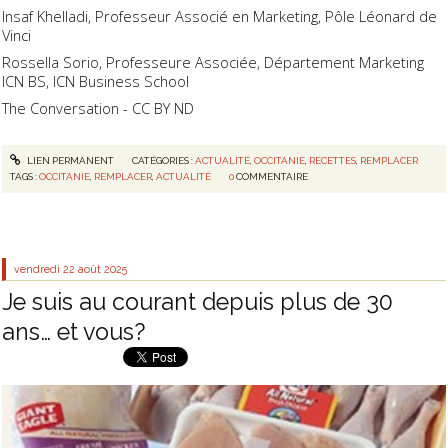
Insaf Khelladi, Professeur Associé en Marketing, Pôle Léonard de
Vinci
Rossella Sorio, Professeure Associée, Département Marketing
ICN BS, ICN Business School
The Conversation - CC BY ND
LIEN PERMANENT
CATÉGORIES :
ACTUALITÉ
,
OCCITANIE
,
RECETTES
,
REMPLACER
TAGS :
OCCITANIE
,
REMPLACER
,
ACTUALITÉ
0
COMMENTAIRE
vendredi 22
août 2025
Je suis au courant depuis plus de 30
ans… et vous?