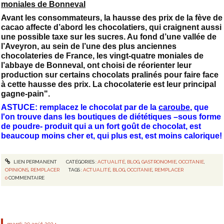
moniales de Bonneval
Avant les consommateurs, la hausse des prix de la fève de
cacao affecte d’abord les chocolatiers, qui craignent aussi
une possible taxe sur les sucres. Au fond d’une vallée de
l’Aveyron, au sein de l’une des plus anciennes
chocolateries de France, les vingt-quatre moniales de
l’abbaye de Bonneval, ont choisi de réorienter leur
production sur certains chocolats pralinés pour faire face
à cette hausse des prix. La chocolaterie est leur principal
gagne-pain".
ASTUCE: remplacez le chocolat par de la
caroube
, que
l'on trouve dans les boutiques de diététiques –sous forme
de poudre- produit qui a un fort goût de chocolat, est
beaucoup moins cher et, qui plus est, est moins calorique!
LIEN PERMANENT
CATÉGORIES :
ACTUALITÉ
,
BLOG
,
GASTRONOMIE
,
OCCITANIE
,
OPINIONS
,
REMPLACER
TAGS :
ACTUALITÉ
,
BLOG
,
OCCITANIE
,
REMPLACER
0
COMMENTAIRE