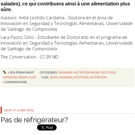
salades), ce qui contribuera ainsi à une alimentation plus
sûre.
Auteurs: Antía Lestido Cardama - Doctora en el área de
Innovación en Seguridad y Tecnologías Alimentarias, Universidade
de Santiago de Compostela
Lara Pazos Soto - Estudiante de Doctorado en el programa de
Innovación en Seguridad y Tecnologías Alimentarias, Universidade
de Santiago de Compostela
The Conversation - CC BY ND
LIEN PERMANENT
CATÉGORIES :
DANGERS
,
NUTRITION NEWS
,
OCCITANIE
,
OPINIONS
,
REMPLACER
TAGS :
BLOG
,
DANGERS
,
OCCITANIE
,
NUTRITION
0
COMMENTAIRE
jeudi 17
juillet 2025
Pas de réfrigérateur?