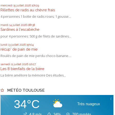
mercredi 15
juillet 2026
10h29
Rillettes de radis au chèvre frais
4 personnes 1 botte de radis roses; 1 gousse...
mardi 14
juillet 2026
08h38
Sardines à l'escabèche
pour 4 personnes: 500 g de filets de sardines...
lundi 13
juillet 2026
15h04
récup' de pain de mie
Roulés de pain de mie perdu choco-banane....
samedi 11
juillet 2026
11h27
Les 8 bienfaits de la bière
La bière améliore la mémoire Des études...
MÉTÉO TOULOUSE
34°C
Très nuageux
4.8 m/s
34%
760
mmHg