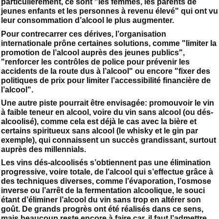
particulièrement, ce sont "les femmes, les parents de
jeunes enfants et les personnes à revenu élevé" qui ont vu
leur consommation d’alcool le plus augmenter.
Pour contrecarrer ces dérives, l’organisation
internationale prône certaines solutions, comme "limiter la
promotion de l’alcool auprès des jeunes publics",
"renforcer les contrôles de police pour prévenir les
accidents de la route dus à l’alcool" ou encore "fixer des
politiques de prix pour limiter l’accessibilité financière de
l’alcool".
Une autre piste pourrait être envisagée: promouvoir le vin
à faible teneur en alcool, voire du vin sans alcool (ou dés-
alcoolisé), comme cela est déjà le cas avec la bière et
certains spiritueux sans alcool (le whisky et le gin par
exemple), qui connaissent un succès grandissant, surtout
auprès des millennials.
Les vins dés-alcoolisés s’obtiennent pas une élimination
progressive, voire totale, de l’alcool qui s’effectue grâce à
des techniques diverses, comme l’évaporation, l’osmose
inverse ou l’arrêt de la fermentation alcoolique, le souci
étant d’éliminer l’alcool du vin sans trop en altérer son
goût. De grands progrès ont été réalisés dans ce sens,
mais beaucoup reste encore à faire car, il faut l’admettre,