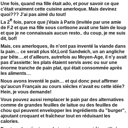
Une fois, quand ma fille était ado, et pour savoir ce que
c'était vraiment cette cuisine amerloque. Mais devinez
quoi??? J'ai pas aimé du tout!
e
La 2
fois, parce que j'étais à Paris (invitée par une amie
de F.2 et que ma fille sous cortisone avait une faim de loup
et que je ne connaissais aucun resto.. du coup, je me suis
dit, bof!
Mais, ces amerloques, ils n'ont pas inventé la viande dans
la pain… ce serait plus tôt,Lord Sandwich, un an angliche
par bête….et d'ailleurs, autrefois au Moyen-Age, il n'y avait
pas d'assiette: les plats étaient servis avec ou sur une
énorme tranche de pain plat, qui était consommée après
les aliments…
Nous avons inventé le pain… et qui donc peut affirmer
qu'aucun Français au cours siècles n'avait eu cette idée?
Hein, je vous demande!
Vous pouvez aussi remplacer le pain par des alternatives
comme de grandes feuilles de laitue ou des feuilles de
chou qui peuvent envelopper les ingrédients du "burger",
ajoutant croquant et fraîcheur tout en réduisant les
calories.