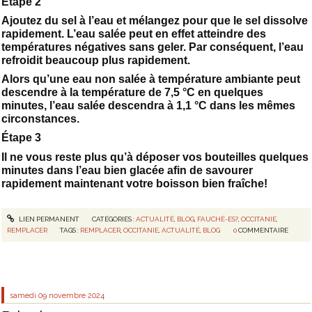
Étape 2
Ajoutez du sel à l’eau et mélangez pour que le sel dissolve
rapidement. L’eau salée peut en effet atteindre des
températures négatives sans geler. Par conséquent, l’eau
refroidit beaucoup plus rapidement.
Alors qu’une eau non salée à température ambiante peut
descendre à la température de 7,5 °C en quelques
minutes, l’eau salée descendra à 1,1 °C dans les mêmes
circonstances.
Étape 3
Il ne vous reste plus qu’à déposer vos bouteilles quelques
minutes dans l’eau bien glacée afin de savourer
rapidement maintenant votre boisson bien fraîche!
LIEN PERMANENT
CATÉGORIES :
ACTUALITÉ
,
BLOG
,
FAUCHÉ-ES?
,
OCCITANIE
,
REMPLACER
TAGS :
REMPLACER
,
OCCITANIE
,
ACTUALITÉ
,
BLOG
0
COMMENTAIRE
samedi 09
novembre 2024