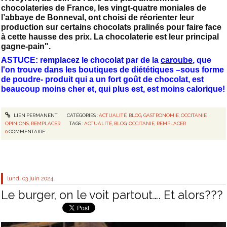
chocolateries de France, les vingt-quatre moniales de
l’abbaye de Bonneval, ont choisi de réorienter leur
production sur certains chocolats pralinés pour faire face
à cette hausse des prix. La chocolaterie est leur principal
gagne-pain".
ASTUCE: remplacez le chocolat par de la
caroube
, que
l'on trouve dans les boutiques de diététiques –sous forme
de poudre- produit qui a un fort goût de chocolat, est
beaucoup moins cher et, qui plus est, est moins calorique!
LIEN PERMANENT
CATÉGORIES :
ACTUALITÉ
,
BLOG
,
GASTRONOMIE
,
OCCITANIE
,
OPINIONS
,
REMPLACER
TAGS :
ACTUALITÉ
,
BLOG
,
OCCITANIE
,
REMPLACER
0
COMMENTAIRE
lundi 03
juin 2024
Le burger, on le voit partout…. Et alors???