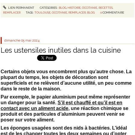
LIEN PERMANENT
CATÉGORIES :
BLOG
,
HISTOIRE
,
OCCITANIE
,
RECETTES
,
REMPLACER
TAGS :
TOULOUSE
,
OCCITANIE
,
REMPLACER
,
BLOG
0
COMMENTAIRE
dimanche 05
mai 2024
Les ustensiles inutiles dans la cuisine
Certains objets vous encombrent plus qu’autre chose. La
plupart du temps, les objets de décoration sont
superficiels et ne relèvent d’aucune utilité, un peu comme
dans le reste de la maison.
Par exemple, le papier aluminium peut même représenter
un danger pour la santé.
S’il est chauffé et qu’il est en
contact avec un aliment acide
, une réaction chimique se
produit et des particules d’aluminium peuvent venir se
poser sur votre aliment.
Les éponges usagées sont des nids à bactéries. L’idéal
est de les changer toutes les deux semaines ou d’opter