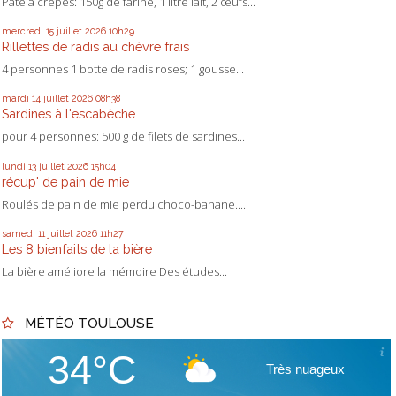
Pâte à crêpes: 150g de farine, 1 litre lait, 2 œufs...
mercredi 15
juillet 2026
10h29
Rillettes de radis au chèvre frais
4 personnes 1 botte de radis roses; 1 gousse...
mardi 14
juillet 2026
08h38
Sardines à l'escabèche
pour 4 personnes: 500 g de filets de sardines...
lundi 13
juillet 2026
15h04
récup' de pain de mie
Roulés de pain de mie perdu choco-banane....
samedi 11
juillet 2026
11h27
Les 8 bienfaits de la bière
La bière améliore la mémoire Des études...
MÉTÉO TOULOUSE
34°C
Très nuageux