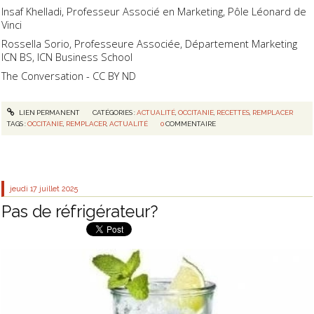
Insaf Khelladi, Professeur Associé en Marketing, Pôle Léonard de
Vinci
Rossella Sorio, Professeure Associée, Département Marketing
ICN BS, ICN Business School
The Conversation - CC BY ND
LIEN PERMANENT
CATÉGORIES :
ACTUALITÉ
,
OCCITANIE
,
RECETTES
,
REMPLACER
TAGS :
OCCITANIE
,
REMPLACER
,
ACTUALITÉ
0
COMMENTAIRE
jeudi 17
juillet 2025
Pas de réfrigérateur?