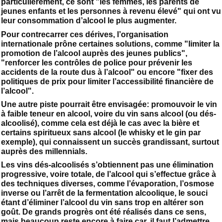
particulièrement, ce sont "les femmes, les parents de
jeunes enfants et les personnes à revenu élevé" qui ont vu
leur consommation d’alcool le plus augmenter.
Pour contrecarrer ces dérives, l’organisation
internationale prône certaines solutions, comme "limiter la
promotion de l’alcool auprès des jeunes publics",
"renforcer les contrôles de police pour prévenir les
accidents de la route dus à l’alcool" ou encore "fixer des
politiques de prix pour limiter l’accessibilité financière de
l’alcool".
Une autre piste pourrait être envisagée: promouvoir le vin
à faible teneur en alcool, voire du vin sans alcool (ou dés-
alcoolisé), comme cela est déjà le cas avec la bière et
certains spiritueux sans alcool (le whisky et le gin par
exemple), qui connaissent un succès grandissant, surtout
auprès des millennials.
Les vins dés-alcoolisés s’obtiennent pas une élimination
progressive, voire totale, de l’alcool qui s’effectue grâce à
des techniques diverses, comme l’évaporation, l’osmose
inverse ou l’arrêt de la fermentation alcoolique, le souci
étant d’éliminer l’alcool du vin sans trop en altérer son
goût. De grands progrès ont été réalisés dans ce sens,
mais beaucoup reste encore à faire car, il faut l’admettre,