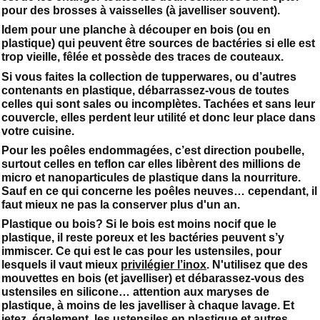
pour des brosses à vaisselles (à javelliser souvent).
Idem pour une planche à découper en bois (ou en
plastique) qui peuvent être sources de bactéries si elle est
trop vieille, fêlée et possède des traces de couteaux.
Si vous faites la collection de tupperwares, ou d’autres
contenants en plastique, débarrassez-vous de toutes
celles qui sont sales ou incomplètes. Tachées et sans leur
couvercle, elles perdent leur utilité et donc leur place dans
votre cuisine.
Pour les poêles endommagées, c’est direction poubelle,
surtout celles en teflon car elles libèrent des millions de
micro et nanoparticules de plastique dans la nourriture.
Sauf en ce qui concerne les poêles neuves… cependant, il
faut mieux ne pas la conserver plus d'un an.
Plastique ou bois? Si le bois est moins nocif que le
plastique, il reste poreux et les bactéries peuvent s’y
immiscer. Ce qui est le cas pour les ustensiles, pour
lesquels il vaut mieux
privilégier l’inox
. N'utilisez que des
mouvettes en bois (et javelliser) et débarassez-vous des
ustensiles en silicone… attention aux maryses de
plastique, à moins de les javelliser à chaque lavage. Et
jetez, également, les ustensiles en plastique et autres