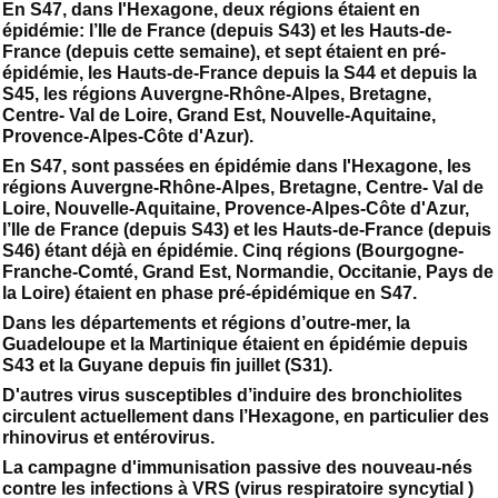
En S47, dans l'Hexagone, deux régions étaient en
épidémie: l’Ile de France (depuis S43) et les Hauts-de-
France (depuis cette semaine), et sept étaient en pré-
épidémie, les Hauts-de-France depuis la S44 et depuis la
S45, les régions Auvergne-Rhône-Alpes, Bretagne,
Centre- Val de Loire, Grand Est, Nouvelle-Aquitaine,
Provence-Alpes-Côte d'Azur).
En S47, sont passées en épidémie dans l'Hexagone, les
régions Auvergne-Rhône-Alpes, Bretagne, Centre- Val de
Loire, Nouvelle-Aquitaine, Provence-Alpes-Côte d'Azur,
l’Ile de France (depuis S43) et les Hauts-de-France (depuis
S46) étant déjà en épidémie. Cinq régions (Bourgogne-
Franche-Comté, Grand Est, Normandie, Occitanie, Pays de
la Loire) étaient en phase pré-épidémique en S47.
Dans les départements et régions d’outre-mer, la
Guadeloupe et la Martinique étaient en épidémie depuis
S43 et la Guyane depuis fin juillet (S31).
D'autres virus susceptibles d’induire des bronchiolites
circulent actuellement dans l’Hexagone, en particulier des
rhinovirus et entérovirus.
La campagne d'immunisation passive des nouveau-nés
contre les infections à VRS (virus respiratoire syncytial )