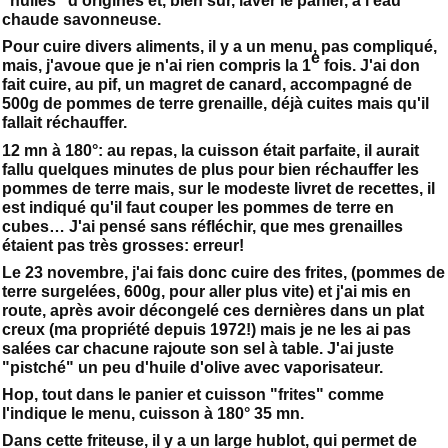
"huiles" d'origines et, bien sûr, laver le panier, à l'eau
chaude savonneuse.
Pour cuire divers aliments, il y a un menu, pas compliqué,
e
mais, j'avoue que je n'ai rien compris la 1
fois. J'ai don
fait cuire, au pif, un magret de canard, accompagné de
500g de pommes de terre grenaille, déjà cuites mais qu'il
fallait réchauffer.
12 mn à 180°: au repas, la cuisson était parfaite, il aurait
fallu quelques minutes de plus pour bien réchauffer les
pommes de terre mais, sur le modeste livret de recettes, il
est indiqué qu'il faut couper les pommes de terre en
cubes… J'ai pensé sans réfléchir, que mes grenailles
étaient pas très grosses: erreur!
Le 23 novembre, j'ai fais donc cuire des frites, (pommes de
terre surgelées, 600g, pour aller plus vite) et j'ai mis en
route, après avoir décongelé ces dernières dans un plat
creux (ma propriété depuis 1972!) mais je ne les ai pas
salées car chacune rajoute son sel à table. J'ai juste
"pistché" un peu d'huile d'olive avec vaporisateur.
Hop, tout dans le panier et cuisson "frites" comme
l'indique le menu, cuisson à 180° 35 mn.
Dans cette friteuse, il y a un large hublot, qui permet de