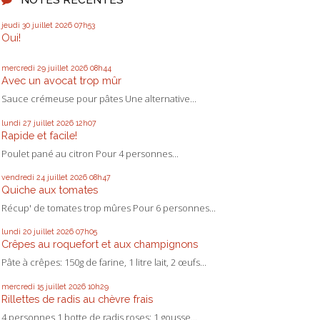
jeudi 30
juillet 2026
07h53
Oui!
mercredi 29
juillet 2026
08h44
Avec un avocat trop mûr
Sauce crémeuse pour pâtes Une alternative...
lundi 27
juillet 2026
12h07
Rapide et facile!
Poulet pané au citron Pour 4 personnes...
vendredi 24
juillet 2026
08h47
Quiche aux tomates
Récup' de tomates trop mûres Pour 6 personnes...
lundi 20
juillet 2026
07h05
Crêpes au roquefort et aux champignons
Pâte à crêpes: 150g de farine, 1 litre lait, 2 œufs...
mercredi 15
juillet 2026
10h29
Rillettes de radis au chèvre frais
4 personnes 1 botte de radis roses; 1 gousse...