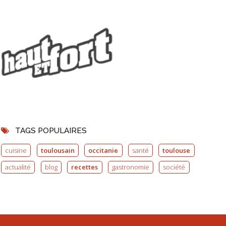
TAGS POPULAIRES
cuisine
toulousain
occitanie
santé
toulouse
actualité
blog
recettes
gastronomie
société