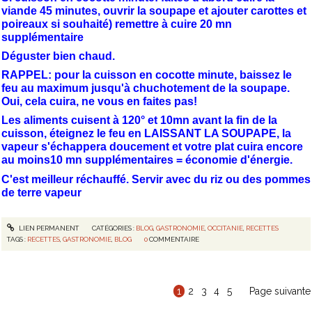
viande 45 minutes, ouvrir la soupape et ajouter carottes et
poireaux si souhaité) remettre à cuire 20 mn
supplémentaire
Déguster bien chaud.
RAPPEL: pour la cuisson en cocotte minute, baissez le
feu au maximum jusqu'à chuchotement de la soupape.
Oui, cela cuira, ne vous en faites pas!
Les aliments cuisent à 120° et 10mn avant la fin de la
cuisson, éteignez le feu en LAISSANT LA SOUPAPE, la
vapeur s'échappera doucement et votre plat cuira encore
au moins10 mn supplémentaires = économie d'énergie.
C'est meilleur réchauffé. Servir avec du riz ou des pommes
de terre vapeur
LIEN PERMANENT
CATÉGORIES :
BLOG
,
GASTRONOMIE
,
OCCITANIE
,
RECETTES
TAGS :
RECETTES
,
GASTRONOMIE
,
BLOG
0
COMMENTAIRE
1
2
3
4
5
Page suivante