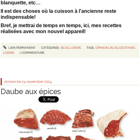
blanquette, etc…
Il est des choses où la cuisson à l'ancienne reste
indispensable!
Bref, je mettrai de temps en temps, ici, mes recettes
réalisées avec mon nouvel appareil!
LIEN PERMANENT
CATÉGORIES :
BLOG
,
LOISIRS
TAGS :
OPINION
,
BLOG
,
OCCITANIE
,
LOISIRS
0
COMMENTAIRE
dimanche 24
novembre 2024
Daube aux épices