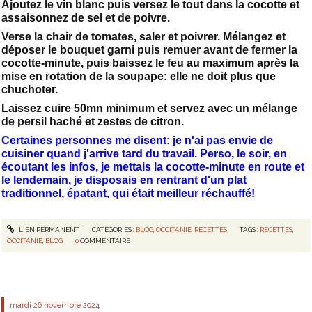
Ajoutez le vin blanc puis versez le tout dans la cocotte et
assaisonnez de sel et de poivre.
Verse la chair de tomates, saler et poivrer. Mélangez et
déposer le bouquet garni puis remuer avant de fermer la
cocotte-minute, puis baissez le feu au maximum après la
mise en rotation de la soupape: elle ne doit plus que
chuchoter.
Laissez cuire 50mn minimum et servez avec un mélange
de persil haché et zestes de citron.
Certaines personnes me disent: je n'ai pas envie de
cuisiner quand j'arrive tard du travail. Perso, le soir, en
écoutant les infos, je mettais la cocotte-minute en route et
le lendemain, je disposais en rentrant d'un plat
traditionnel, épatant, qui était meilleur réchauffé!
LIEN PERMANENT
CATÉGORIES :
BLOG
,
OCCITANIE
,
RECETTES
TAGS :
RECETTES
,
OCCITANIE
,
BLOG
0
COMMENTAIRE
mardi 26
novembre 2024