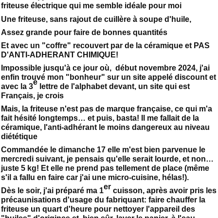
friteuse électrique qui me semble idéale pour moi
Une friteuse, sans rajout de cuillère à soupe d'huile,
Assez grande pour faire de bonnes quantités
Et avec un "coffre" recouvert par de la céramique et PAS
D'ANTI-ADHERANT CHIMIQUE!
Impossible jusqu'à ce jour où, début novembre 2024, j'ai
enfin trouvé mon "bonheur" sur un site appelé discount et
e
avec la 3
lettre de l'alphabet devant, un site qui est
Français, je crois
Mais, la friteuse n'est pas de marque française, ce qui m'a
fait hésité longtemps… et puis, basta! Il me fallait de la
céramique, l'anti-adhérant le moins dangereux au niveau
diététique
Commandée le dimanche 17 elle m'est bien parvenue le
mercredi suivant, je pensais qu'elle serait lourde, et non…
juste 5 kg! Et elle ne prend pas tellement de place (même
s'il a fallu en faire car j'ai une micro-cuisine, hélas!).
er
Dès le soir, j'ai préparé ma 1
cuisson, après avoir pris les
précaunisations d'usage du fabriquant: faire chauffer la
friteuse un quart d'heure pour nettoyer l'appareil des