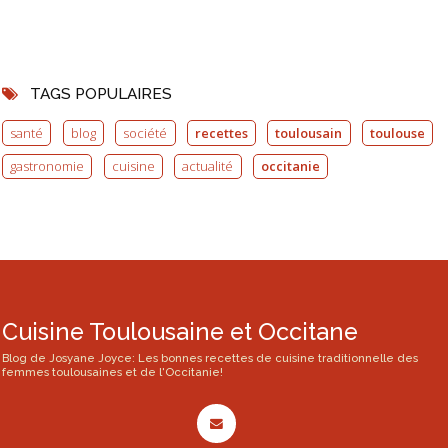
TAGS POPULAIRES
santé
blog
société
recettes
toulousain
toulouse
gastronomie
cuisine
actualité
occitanie
Cuisine Toulousaine et Occitane
Blog de Josyane Joyce: Les bonnes recettes de cuisine traditionnelle des
femmes toulousaines et de l'Occitanie!