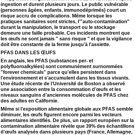
ingestion et durent plusieurs jours. Le public vulnérable
(personnes âgées, enfants, immunodéprimés) court un
risque accru de complications. Même lorsque les
pratiques sanitaires sont strictes, l’"auto-contamination"
durant la manipulation, le transport ou le stockage
demeure une faille probable. Ces incidents montrent que
les œufs ne sont jamais " sans risque " et que la vigilance
doit être constante de la ferme jusqu’à l’assiette.
PFAS DANS LES ŒUFS
En anglais, les PFAS (substances per- et
polyfluoroalkylées) sont communément surnommées
"forever chemicals" parce qu’elles persistent dans
l’environnement et s’accumulent dans les tissus vivants.
Une étude récente de l’Université de Boston a observé
une association entre la consommation d’œufs et les
niveaux sanguins d’anciennes molécules de PFAS chez
des adultes en Californie.
Même si l’exposition alimentaire globale aux PFAS semble
diminuer, les œufs figurent encore parmi les vecteurs
alimentaires identifiés. De plus, un rapport européen sur la
contamination alimentaire révèle que 39% des échantillons
d’œufs analysés dans plusieurs pays (France, Allemagne,