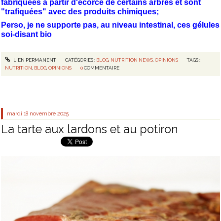
fabriquées à partir d'écorce de certains arbres et sont
"trafiquées" avec des produits chimiques;
Perso, je ne supporte pas, au niveau intestinal, ces gélules
soi-disant bio
LIEN PERMANENT
CATÉGORIES :
BLOG
,
NUTRITION NEWS
,
OPINIONS
TAGS :
NUTRITION
,
BLOG
,
OPINIONS
0
COMMENTAIRE
mardi 18
novembre 2025
La tarte aux lardons et au potiron