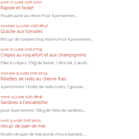
lundi 27
juillet 2026
12h07
Rapide et facile!
Poulet pané au citron Pour 4 personnes...
vendredi 24
juillet 2026
08h47
Quiche aux tomates
Récup' de tomates trop mûres Pour 6 personnes...
lundi 20
juillet 2026
07h05
Crêpes au roquefort et aux champignons
Pâte à crêpes: 150g de farine, 1 litre lait, 2 œufs...
mercredi 15
juillet 2026
10h29
Rillettes de radis au chèvre frais
4 personnes 1 botte de radis roses; 1 gousse...
mardi 14
juillet 2026
08h38
Sardines à l'escabèche
pour 4 personnes: 500 g de filets de sardines...
lundi 13
juillet 2026
15h04
récup' de pain de mie
Roulés de pain de mie perdu choco-banane....