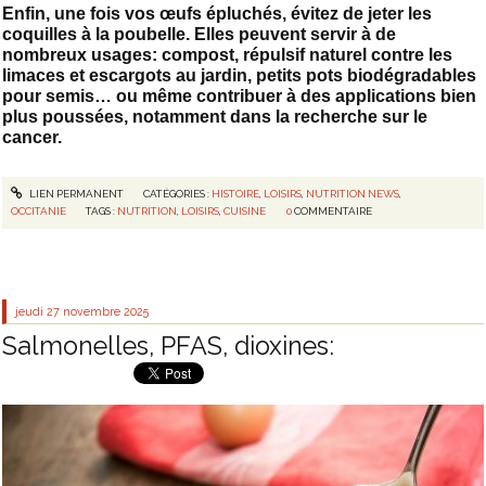
Enfin, une fois vos œufs épluchés, évitez de jeter les
coquilles à la poubelle. Elles peuvent servir à de
nombreux usages: compost, répulsif naturel contre les
limaces et escargots au jardin, petits pots biodégradables
pour semis… ou même contribuer à des applications bien
plus poussées, notamment dans la recherche sur le
cancer.
LIEN PERMANENT
CATÉGORIES :
HISTOIRE
,
LOISIRS
,
NUTRITION NEWS
,
OCCITANIE
TAGS :
NUTRITION
,
LOISIRS
,
CUISINE
0
COMMENTAIRE
jeudi 27
novembre 2025
Salmonelles, PFAS, dioxines: