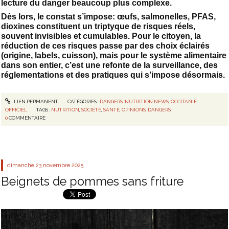
lecture du danger beaucoup plus complexe.
Dès lors, le constat s’impose: œufs, salmonelles, PFAS,
dioxines constituent un triptyque de risques réels,
souvent invisibles et cumulables. Pour le citoyen, la
réduction de ces risques passe par des choix éclairés
(origine, labels, cuisson), mais pour le système alimentaire
dans son entier, c’est une refonte de la surveillance, des
réglementations et des pratiques qui s’impose désormais.
LIEN PERMANENT
CATÉGORIES :
DANGERS
,
NUTRITION NEWS
,
OCCITANIE
,
OFFICIEL
TAGS :
NUTRITION
,
SOCIÉTÉ
,
SANTÉ
,
OPINIONS
,
DANGERS
0
COMMENTAIRE
dimanche 23
novembre 2025
Beignets de pommes sans friture