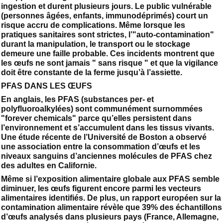
ingestion et durent plusieurs jours. Le public vulnérable
(personnes âgées, enfants, immunodéprimés) court un
risque accru de complications. Même lorsque les
pratiques sanitaires sont strictes, l’"auto-contamination"
durant la manipulation, le transport ou le stockage
demeure une faille probable. Ces incidents montrent que
les œufs ne sont jamais " sans risque " et que la vigilance
doit être constante de la ferme jusqu’à l’assiette.
PFAS DANS LES ŒUFS
En anglais, les PFAS (substances per- et
polyfluoroalkylées) sont communément surnommées
"forever chemicals" parce qu’elles persistent dans
l’environnement et s’accumulent dans les tissus vivants.
Une étude récente de l’Université de Boston a observé
une association entre la consommation d’œufs et les
niveaux sanguins d’anciennes molécules de PFAS chez
des adultes en Californie.
Même si l’exposition alimentaire globale aux PFAS semble
diminuer, les œufs figurent encore parmi les vecteurs
alimentaires identifiés. De plus, un rapport européen sur la
contamination alimentaire révèle que 39% des échantillons
d’œufs analysés dans plusieurs pays (France, Allemagne,