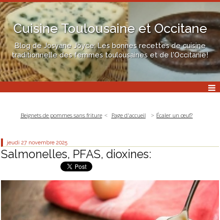
Cuisine Toulousaine et Occitane
Blog de Josyane Joyce: Les bonnes recettes de cuisine
traditionnelle des femmes toulousaines et de l'Occitanie!
Beignets de pommes sans friture
Page d'accueil
Écaler un œuf?
jeudi 27
novembre 2025
Salmonelles, PFAS, dioxines: