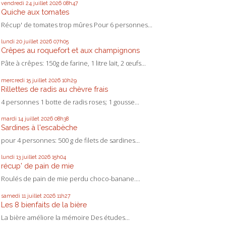
vendredi 24
juillet 2026
08h47
Quiche aux tomates
Récup' de tomates trop mûres Pour 6 personnes...
lundi 20
juillet 2026
07h05
Crêpes au roquefort et aux champignons
Pâte à crêpes: 150g de farine, 1 litre lait, 2 œufs...
mercredi 15
juillet 2026
10h29
Rillettes de radis au chèvre frais
4 personnes 1 botte de radis roses; 1 gousse...
mardi 14
juillet 2026
08h38
Sardines à l'escabèche
pour 4 personnes: 500 g de filets de sardines...
lundi 13
juillet 2026
15h04
récup' de pain de mie
Roulés de pain de mie perdu choco-banane....
samedi 11
juillet 2026
11h27
Les 8 bienfaits de la bière
La bière améliore la mémoire Des études...