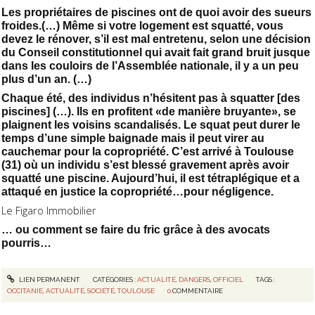
Les propriétaires de piscines ont de quoi avoir des sueurs
froides.(…) Même si votre logement est squatté, vous
devez le rénover, s’il est mal entretenu, selon une décision
du Conseil constitutionnel qui avait fait grand bruit jusque
dans les couloirs de l’Assemblée nationale, il y a un peu
plus d’un an. (…)
Chaque été, des individus n’hésitent pas à squatter [des
piscines] (…). Ils en profitent «de manière bruyante», se
plaignent les voisins scandalisés. Le squat peut durer le
temps d’une simple baignade mais il peut virer au
cauchemar pour la copropriété. C’est arrivé à Toulouse
(31) où un individu s’est blessé gravement après avoir
squatté une piscine. Aujourd’hui, il est tétraplégique et a
attaqué en justice la copropriété…pour négligence.
Le Figaro Immobilier
… ou comment se faire du fric grâce à des avocats
pourris…
LIEN PERMANENT
CATÉGORIES :
ACTUALITÉ
,
DANGERS
,
OFFICIEL
TAGS :
OCCITANIE
,
ACTUALITÉ
,
SOCIÉTÉ
,
TOULOUSE
0
COMMENTAIRE