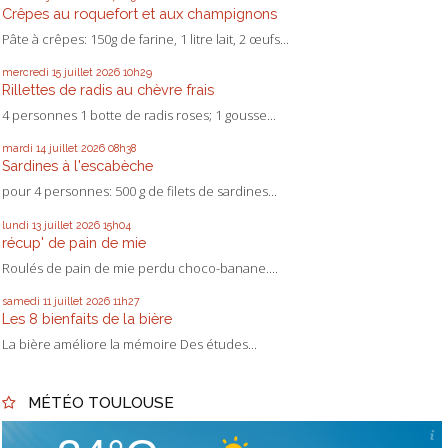
Crêpes au roquefort et aux champignons
Pâte à crêpes: 150g de farine, 1 litre lait, 2 œufs...
mercredi 15
juillet 2026
10h29
Rillettes de radis au chèvre frais
4 personnes 1 botte de radis roses; 1 gousse...
mardi 14
juillet 2026
08h38
Sardines à l'escabèche
pour 4 personnes: 500 g de filets de sardines...
lundi 13
juillet 2026
15h04
récup' de pain de mie
Roulés de pain de mie perdu choco-banane....
samedi 11
juillet 2026
11h27
Les 8 bienfaits de la bière
La bière améliore la mémoire Des études...
MÉTÉO TOULOUSE