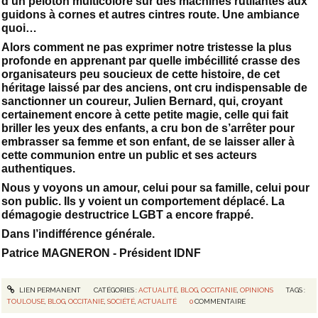
d’un peloton multicolore sur des machines rutilantes aux
guidons à cornes et autres cintres route. Une ambiance
quoi…
Alors comment ne pas exprimer notre tristesse la plus
profonde en apprenant par quelle imbécillité crasse des
organisateurs peu soucieux de cette histoire, de cet
héritage laissé par des anciens, ont cru indispensable de
sanctionner un coureur, Julien Bernard, qui, croyant
certainement encore à cette petite magie, celle qui fait
briller les yeux des enfants, a cru bon de s’arrêter pour
embrasser sa femme et son enfant, de se laisser aller à
cette communion entre un public et ses acteurs
authentiques.
Nous y voyons un amour, celui pour sa famille, celui pour
son public. Ils y voient un comportement déplacé. La
démagogie destructrice LGBT a encore frappé.
Dans l’indifférence générale.
Patrice MAGNERON - Président IDNF
LIEN PERMANENT
CATÉGORIES :
ACTUALITÉ
,
BLOG
,
OCCITANIE
,
OPINIONS
TAGS :
TOULOUSE
,
BLOG
,
OCCITANIE
,
SOCIÉTÉ
,
ACTUALITÉ
0
COMMENTAIRE