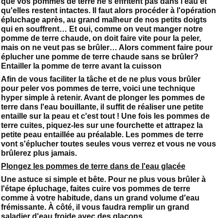
que vos pommes de terre ne s'effritent pas dans l'eau et
qu'elles restent intactes. Il faut alors procéder à l'opération
épluchage après, au grand malheur de nos petits doigts
qui en souffrent… Et oui, comme on veut manger notre
pomme de terre chaude, on doit faire vite pour la peler,
mais on ne veut pas se brûler… Alors comment faire pour
éplucher une pomme de terre chaude sans se brûler?
Entailler la pomme de terre avant la cuisson
Afin de vous faciliter la tâche et de ne plus vous brûler
pour peler vos pommes de terre, voici une technique
hyper simple à retenir. Avant de plonger les pommes de
terre dans l'eau bouillante, il suffit de réaliser une petite
entaille sur la peau et c'est tout ! Une fois les pommes de
terre cuites, piquez-les sur une fourchette et attrapez la
petite peau entaillée au préalable. Les pommes de terre
vont s'éplucher toutes seules vous verrez et vous ne vous
brûlerez plus jamais.
Plongez les pommes de terre dans de l'eau glacée
Une astuce si simple et bête. Pour ne plus vous brûler à
l'étape épluchage, faites cuire vos pommes de terre
comme à votre habitude, dans un grand volume d'eau
frémissante. À côté, il vous faudra remplir un grand
saladier d'eau froide avec des glaçons.