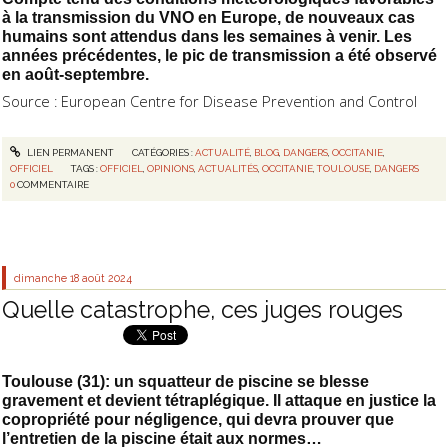
à la transmission du VNO en Europe, de nouveaux cas
humains sont attendus dans les semaines à venir. Les
années précédentes, le pic de transmission a été observé
en août-septembre.
Source : European Centre for Disease Prevention and Control
LIEN PERMANENT
CATÉGORIES :
ACTUALITÉ
,
BLOG
,
DANGERS
,
OCCITANIE
,
OFFICIEL
TAGS :
OFFICIEL
,
OPINIONS
,
ACTUALITÉS
,
OCCITANIE
,
TOULOUSE
,
DANGERS
0
COMMENTAIRE
dimanche 18
août 2024
Quelle catastrophe, ces juges rouges
Toulouse (31): un squatteur de piscine se blesse
gravement et devient tétraplégique. Il attaque en justice la
copropriété pour négligence, qui devra prouver que
l’entretien de la piscine était aux normes…