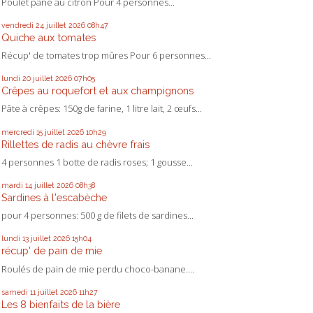
Poulet pané au citron Pour 4 personnes...
vendredi 24
juillet 2026
08h47
Quiche aux tomates
Récup' de tomates trop mûres Pour 6 personnes...
lundi 20
juillet 2026
07h05
Crêpes au roquefort et aux champignons
Pâte à crêpes: 150g de farine, 1 litre lait, 2 œufs...
mercredi 15
juillet 2026
10h29
Rillettes de radis au chèvre frais
4 personnes 1 botte de radis roses; 1 gousse...
mardi 14
juillet 2026
08h38
Sardines à l'escabèche
pour 4 personnes: 500 g de filets de sardines...
lundi 13
juillet 2026
15h04
récup' de pain de mie
Roulés de pain de mie perdu choco-banane....
samedi 11
juillet 2026
11h27
Les 8 bienfaits de la bière