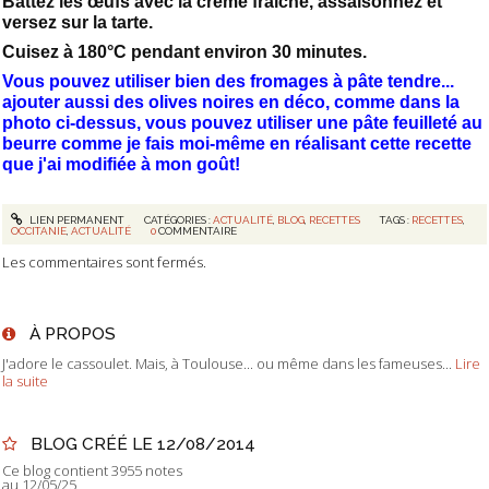
Battez les œufs avec la crème fraîche, assaisonnez et
versez sur la tarte.
Cuisez à 180°C pendant environ 30 minutes.
Vous pouvez utiliser bien des fromages à pâte tendre...
ajouter aussi des olives noires en déco, comme dans la
photo ci-dessus, vous pouvez utiliser une pâte feuilleté au
beurre comme je fais moi-même en réalisant cette recette
que j'ai modifiée à mon goût!
LIEN PERMANENT
CATÉGORIES :
ACTUALITÉ
,
BLOG
,
RECETTES
TAGS :
RECETTES
,
OCCITANIE
,
ACTUALITÉ
0
COMMENTAIRE
Les commentaires sont fermés.
À PROPOS
J'adore le cassoulet. Mais, à Toulouse... ou même dans les fameuses...
Lire
la suite
BLOG CRÉÉ LE 12/08/2014
Ce blog contient 3955 notes
au 12/05/25