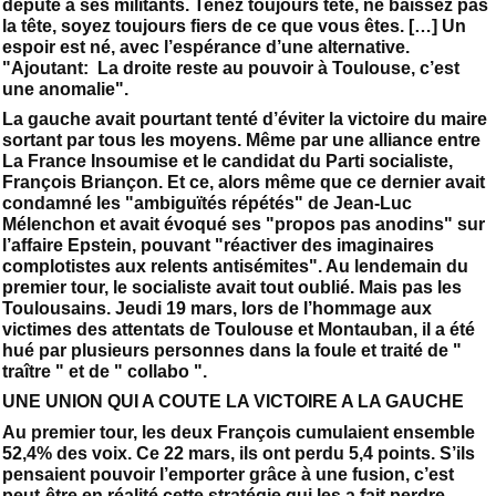
député à ses militants. Tenez toujours tête, ne baissez pas
la tête, soyez toujours fiers de ce que vous êtes. […] Un
espoir est né, avec l’espérance d’une alternative.
"Ajoutant: La droite reste au pouvoir à Toulouse, c’est
une anomalie".
La gauche avait pourtant tenté d’éviter la victoire du maire
sortant par tous les moyens. Même par une alliance entre
La France Insoumise et le candidat du Parti socialiste,
François Briançon. Et ce, alors même que ce dernier avait
condamné les "ambiguïtés répétés" de Jean-Luc
Mélenchon et avait évoqué ses "propos pas anodins" sur
l’affaire Epstein, pouvant "réactiver des imaginaires
complotistes aux relents antisémites". Au lendemain du
premier tour, le socialiste avait tout oublié. Mais pas les
Toulousains. Jeudi 19 mars, lors de l’hommage aux
victimes des attentats de Toulouse et Montauban, il a été
hué par plusieurs personnes dans la foule et traité de "
traître " et de " collabo ".
UNE UNION QUI A COUTE LA VICTOIRE A LA GAUCHE
Au premier tour, les deux François cumulaient ensemble
52,4% des voix. Ce 22 mars, ils ont perdu 5,4 points. S’ils
pensaient pouvoir l’emporter grâce à une fusion, c’est
peut-être en réalité cette stratégie qui les a fait perdre.