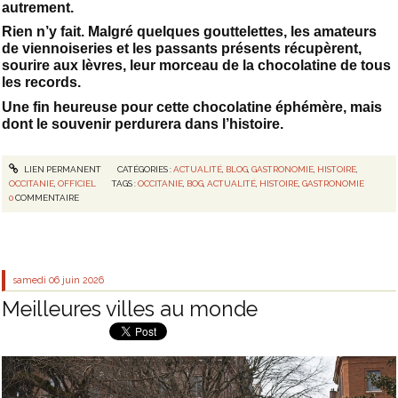
autrement.
Rien n’y fait. Malgré quelques gouttelettes, les amateurs
de viennoiseries et les passants présents récupèrent,
sourire aux lèvres, leur morceau de la chocolatine de tous
les records.
Une fin heureuse pour cette chocolatine éphémère, mais
dont le souvenir perdurera dans l’histoire.
LIEN PERMANENT
CATÉGORIES :
ACTUALITÉ
,
BLOG
,
GASTRONOMIE
,
HISTOIRE
,
OCCITANIE
,
OFFICIEL
TAGS :
OCCITANIE
,
BOG
,
ACTUALITÉ
,
HISTOIRE
,
GASTRONOMIE
0
COMMENTAIRE
samedi 06
juin 2026
Meilleures villes au monde