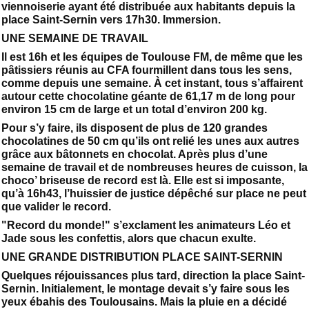
viennoiserie ayant été distribuée aux habitants depuis la
place Saint-Sernin vers 17h30. Immersion.
UNE SEMAINE DE TRAVAIL
Il est 16h et les équipes de Toulouse FM, de même que les
pâtissiers réunis au CFA fourmillent dans tous les sens,
comme depuis une semaine. À cet instant, tous s’affairent
autour cette chocolatine géante de 61,17 m de long pour
environ 15 cm de large et un total d’environ 200 kg.
Pour s’y faire, ils disposent de plus de 120 grandes
chocolatines de 50 cm qu’ils ont relié les unes aux autres
grâce aux bâtonnets en chocolat. Après plus d’une
semaine de travail et de nombreuses heures de cuisson, la
choco’ briseuse de record est là. Elle est si imposante,
qu’à 16h43, l’huissier de justice dépêché sur place ne peut
que valider le record.
"Record du monde!" s’exclament les animateurs Léo et
Jade sous les confettis, alors que chacun exulte.
UNE GRANDE DISTRIBUTION PLACE SAINT-SERNIN
Quelques réjouissances plus tard, direction la place Saint-
Sernin. Initialement, le montage devait s’y faire sous les
yeux ébahis des Toulousains. Mais la pluie en a décidé