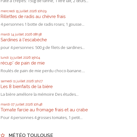
Pâte à crêpes: 150g de farine, 1 litre lait, 2 œufs...
mercredi 15
juillet 2026
10h29
Rillettes de radis au chèvre frais
4 personnes 1 botte de radis roses; 1 gousse...
mardi 14
juillet 2026
08h38
Sardines à l'escabèche
pour 4 personnes: 500 g de filets de sardines...
lundi 13
juillet 2026
15h04
récup' de pain de mie
Roulés de pain de mie perdu choco-banane....
samedi 11
juillet 2026
11h27
Les 8 bienfaits de la bière
La bière améliore la mémoire Des études...
mardi 07
juillet 2026
10h48
Tomate farcie au fromage frais et au crabe
Pour 4 personnes 4 grosses tomates, 1 petit...
MÉTÉO TOULOUSE