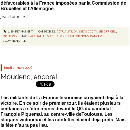
défavorables à la France imposées par la Commission de
Bruxelles et l’Allemagne.
Jean Lamolie
LIEN PERMANENT
CATÉGORIES :
ACTUALITÉ
,
DANGERS
,
OCCITANIE
,
OFFICIEL
,
OPINIONS
TAGS :
ACTUALITÉ
,
SOCIÉTÉ
,
POLITIQUE
,
OPINONS
,
DANGERS
0
COMMENTAIRE
lundi 23
mars 2026
Moudenc, encore!
Les militants de La France Insoumise croyaient déjà à la
victoire. En ce soir de premier tour, ils étaient plusieurs
centaines à s’être réunis devant le QG du candidat
François Piquemal, au centre-ville deToulouse. Les
slogans victorieux et les confettis étaient déjà prêts. Mais
la fête n’aura pas lieu.