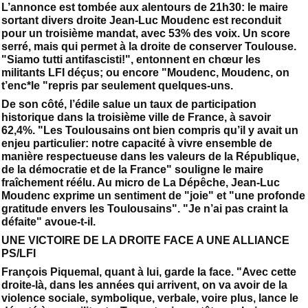
L’annonce est tombée aux alentours de 21h30: le maire
sortant divers droite Jean-Luc Moudenc est reconduit
pour un troisième mandat, avec 53% des voix. Un score
serré, mais qui permet à la droite de conserver Toulouse.
"Siamo tutti antifascisti!", entonnent en chœur les
militants LFI déçus; ou encore "Moudenc, Moudenc, on
t’enc*le "repris par seulement quelques-uns.
De son côté, l’édile salue un taux de participation
historique dans la troisième ville de France, à savoir
62,4%. "Les Toulousains ont bien compris qu’il y avait un
enjeu particulier: notre capacité à vivre ensemble de
manière respectueuse dans les valeurs de la République,
de la démocratie et de la France" souligne le maire
fraîchement réélu. Au micro de La Dépêche, Jean-Luc
Moudenc exprime un sentiment de "joie" et "une profonde
gratitude envers les Toulousains". "Je n’ai pas craint la
défaite" avoue-t-il.
UNE VICTOIRE DE LA DROITE FACE A UNE ALLIANCE
PS/LFI
François Piquemal, quant à lui, garde la face. "Avec cette
droite-là, dans les années qui arrivent, on va avoir de la
violence sociale, symbolique, verbale, voire plus, lance le