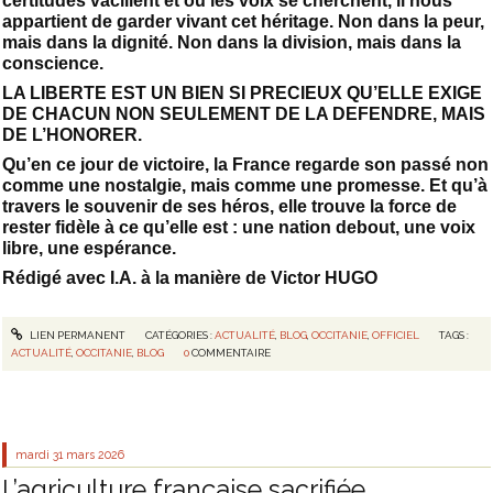
certitudes vacillent et où les voix se cherchent, il nous
appartient de garder vivant cet héritage. Non dans la peur,
mais dans la dignité. Non dans la division, mais dans la
conscience.
LA LIBERTE EST UN BIEN SI PRECIEUX QU’ELLE EXIGE
DE CHACUN NON SEULEMENT DE LA DEFENDRE, MAIS
DE L’HONORER.
Qu’en ce jour de victoire, la France regarde son passé non
comme une nostalgie, mais comme une promesse. Et qu’à
travers le souvenir de ses héros, elle trouve la force de
rester fidèle à ce qu’elle est : une nation debout, une voix
libre, une espérance.
Rédigé avec I.A. à la manière de Victor HUGO
LIEN PERMANENT
CATÉGORIES :
ACTUALITÉ
,
BLOG
,
OCCITANIE
,
OFFICIEL
TAGS :
ACTUALITÉ
,
OCCITANIE
,
BLOG
0
COMMENTAIRE
mardi 31
mars 2026
L’agriculture française sacrifiée