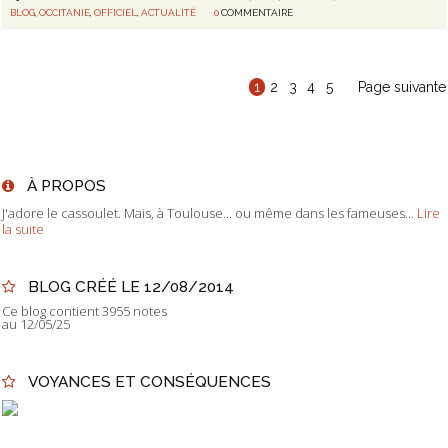
BLOG
,
OCCITANIE
,
OFFICIEL
,
ACTUALITÉ
0
COMMENTAIRE
1
2
3
4
5
Page suivante
À PROPOS
J'adore le cassoulet. Mais, à Toulouse... ou même dans les fameuses...
Lire
la suite
BLOG CRÉÉ LE 12/08/2014
Ce blog contient 3955 notes
au 12/05/25
VOYANCES ET CONSÉQUENCES