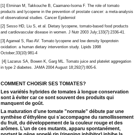
[1] Etminan M, Takkouche B, Caamano-Isorna F. The role of tomato
products and lycopene in the prevention of prostate cancer: a meta-analysis
of observational studies. Cancer Epidemiol
[2] Sesso HD, Liu S, et al. Dietary lycopene, tomato-based food products
and cardiovascular disease in women. J Nutr 2003 July;133(7):2336-41.
[3] Agarwal S, Rao AV. Tomato lycopene and low density lipoprotein
oxidation: a human dietary intervention study. Lipids 1998
October;33(10):981-4
[4] Lazarus SA, Bowen K, Garg ML. Tomato juice and platelet aggregation
in type 2 diabetes. JAMA 2004 August 18;292(7):805-6.
COMMENT CHOISIR SES TOMATES?
Les variétés hybrides de tomates à longue conservation
sont à éviter car ce sont souvent des produits qui
manquent de goût.
La maturation d'une tomate "normale" débute par une
synthèse d’éthylène qui s’accompagne du ramollissement
du fruit, du développement de la couleur rouge et des
arômes. L’un de ces mutants, apparu spontanément,
portant le gène appelé rin (ripening inhibitor) inhibe la