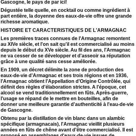
Gascogne, le pays de par ici!
Dégustée telle quelle, en cocktail ou comme ingrédient à
part entière, la doyenne des eaux-de-vie offre une grande
richesse aromatique.
HISTOIRE ET CARACTERISTIQUES DE L'ARMAGNAC
Les premières traces connues de l'Armagnac remontent
au XIVe siècle, et l'on sait qu'il est commercialisé au moins
depuis le début du XVe siècle. Au fil des ans, l'Armagnac
ne va cesser de se développer et d'asseoir sa réputation
grâce à une qualité sans cesse améliorée.
En 1909, un décret délimite la zone de production des
eaux-de-vie d'Armagnac et ses trois régions et en 1936,
l'Armagnac obtient l'Appellation d'Origine Contrôlée, qui
définit des règles d'élaboration strictes. A l'époque, cet
alcool se vend traditionnellement en fûts. Après-guerre,
l'usage se répand de le mettre en bouteilles, afin de
donner une meilleure garantie d'authenticité à l'eau-de-vie
de Gascogne.
Obtenu par la distillation de vin blanc dans un alambic
spécifique (armagnacais), l'Armagnac vieillit plusieurs
années en fûts de chêne avant d'être commercialisé. Il est
proposé en assemblages d'eaux-de-vie issues de