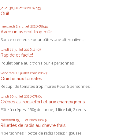
jeudi 30
juillet 2026
07h53
Oui!
mercredi 29
juillet 2026
08h44
Avec un avocat trop mûr
Sauce crémeuse pour pâtes Une alternative...
lundi 27
juillet 2026
12h07
Rapide et facile!
Poulet pané au citron Pour 4 personnes...
vendredi 24
juillet 2026
08h47
Quiche aux tomates
Récup' de tomates trop mûres Pour 6 personnes...
lundi 20
juillet 2026
07h05
Crêpes au roquefort et aux champignons
Pâte à crêpes: 150g de farine, 1 litre lait, 2 œufs...
mercredi 15
juillet 2026
10h29
Rillettes de radis au chèvre frais
4 personnes 1 botte de radis roses; 1 gousse...