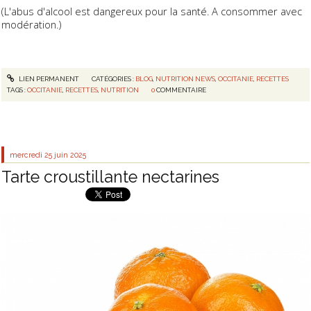
(L'abus d'alcool est dangereux pour la santé. A consommer avec
modération.)
LIEN PERMANENT
CATÉGORIES :
BLOG
,
NUTRITION NEWS
,
OCCITANIE
,
RECETTES
TAGS :
OCCITANIE
,
RECETTES
,
NUTRITION
0
COMMENTAIRE
mercredi 25
juin 2025
Tarte croustillante nectarines