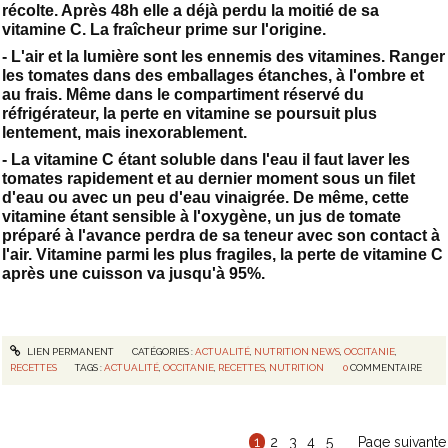
récolte. Après 48h elle a déjà perdu la moitié de sa
vitamine C. La fraîcheur prime sur l'origine.
- L'air et la lumière sont les ennemis des vitamines. Ranger
les tomates dans des emballages étanches, à l'ombre et
au frais. Même dans le compartiment réservé du
réfrigérateur, la perte en vitamine se poursuit plus
lentement, mais inexorablement.
- La vitamine C étant soluble dans l'eau il faut laver les
tomates rapidement et au dernier moment sous un filet
d'eau ou avec un peu d'eau vinaigrée. De même, cette
vitamine étant sensible à l'oxygène, un jus de tomate
préparé à l'avance perdra de sa teneur avec son contact à
l'air. Vitamine parmi les plus fragiles, la perte de vitamine C
après une cuisson va jusqu'à 95%.
LIEN PERMANENT
CATÉGORIES :
ACTUALITÉ
,
NUTRITION NEWS
,
OCCITANIE
,
RECETTES
TAGS :
ACTUALITÉ
,
OCCITANIE
,
RECETTES
,
NUTRITION
0
COMMENTAIRE
1
2
3
4
5
Page suivante