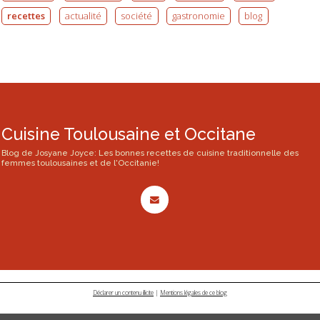
recettes
actualité
société
gastronomie
blog
Cuisine Toulousaine et Occitane
Blog de Josyane Joyce: Les bonnes recettes de cuisine traditionnelle des
femmes toulousaines et de l'Occitanie!
Déclarer un contenu illicite
|
Mentions légales de ce blog