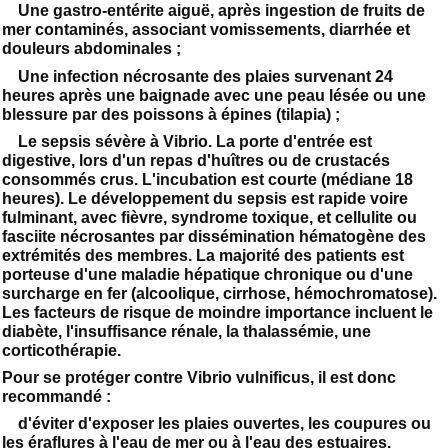
Une gastro-entérite aiguë, après ingestion de fruits de
mer contaminés, associant vomissements, diarrhée et
douleurs abdominales ;
Une infection nécrosante des plaies survenant 24
heures après une baignade avec une peau lésée ou une
blessure par des poissons à épines (tilapia) ;
Le sepsis sévère à Vibrio. La porte d'entrée est
digestive, lors d'un repas d'huîtres ou de crustacés
consommés crus. L'incubation est courte (médiane 18
heures). Le développement du sepsis est rapide voire
fulminant, avec fièvre, syndrome toxique, et cellulite ou
fasciite nécrosantes par dissémination hématogène des
extrémités des membres. La majorité des patients est
porteuse d'une maladie hépatique chronique ou d'une
surcharge en fer (alcoolique, cirrhose, hémochromatose).
Les facteurs de risque de moindre importance incluent le
diabète, l'insuffisance rénale, la thalassémie, une
corticothérapie.
Pour se protéger contre Vibrio vulnificus, il est donc
recommandé :
d'éviter d'exposer les plaies ouvertes, les coupures ou
les éraflures à l'eau de mer ou à l'eau des estuaires.