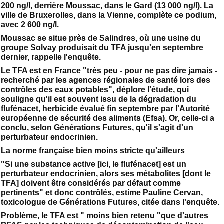
200 ng/l, derrière Moussac, dans le Gard (13 000 ng/l). La
ville de Bruxerolles, dans la Vienne, complète ce podium,
avec 2 600 ng/l.
Moussac se situe près de Salindres, où une usine du
groupe Solvay produisait du TFA jusqu'en septembre
dernier, rappelle l'enquête.
Le TFA est en France "très peu - pour ne pas dire jamais -
recherché par les agences régionales de santé lors des
contrôles des eaux potables", déplore l'étude, qui
souligne qu'il est souvent issu de la dégradation du
flufénacet, herbicide évalué fin septembre par l'Autorité
européenne de sécurité des aliments (Efsa). Or, celle-ci a
conclu, selon Générations Futures, qu'il s'agit d'un
perturbateur endocrinien.
La norme française bien moins stricte qu'ailleurs
"Si une substance active [ici, le flufénacet] est un
perturbateur endocrinien, alors ses métabolites [dont le
TFA] doivent être considérés par défaut comme
pertinents" et donc contrôlés, estime Pauline Cervan,
toxicologue de Générations Futures, citée dans l'enquête.
Problème, le TFA est " moins bien retenu "que d'autres