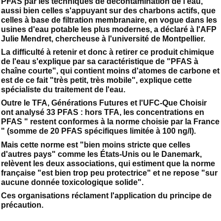
PFAS par les techniques de décontamination de l'eau,
aussi bien celles s'appuyant sur des charbons actifs, que
celles à base de filtration membranaire, en vogue dans les
usines d'eau potable les plus modernes, a déclaré à l'AFP
Julie Mendret, chercheuse à l'université de Montpellier.
La difficulté à retenir et donc à retirer ce produit chimique
de l'eau s'explique par sa caractéristique de "PFAS à
chaîne courte", qui contient moins d'atomes de carbone et
est de ce fait "très petit, très mobile", explique cette
spécialiste du traitement de l'eau.
Outre le TFA, Générations Futures et l'UFC-Que Choisir
ont analysé 33 PFAS : hors TFA, les concentrations en
PFAS " restent conformes à la norme choisie par la France
" (somme de 20 PFAS spécifiques limitée à 100 ng/l).
Mais cette norme est "bien moins stricte que celles
d'autres pays" comme les États-Unis ou le Danemark,
relèvent les deux associations, qui estiment que la norme
française "est bien trop peu protectrice" et ne repose "sur
aucune donnée toxicologique solide".
Ces organisations réclament l'application du principe de
précaution.