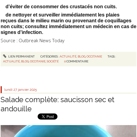
d'éviter de consommer des crustacés non cuits.
de nettoyer et surveiller immédiatement les plaies
reçues dans le milieu marin ou provenant de coquillages
non cuits; consultez immédiatement un médecin en cas de
signes d'infection.
Source : Outbreak News Today
LIEN PERMANENT
CATÉGORIES :
ACTUALITÉ
,
BLOG
,
OCCITANIE
TAGS :
ACTUALITÉ
,
BLOG
,
OCCITANIE
,
SOCIÉTÉ
0
COMMENTAIRE
lundi 27
janvier 2025
Salade complète: saucisson sec et
andouille