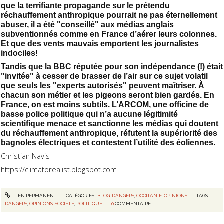
que la terrifiante propagande sur le prétendu
réchauffement anthropique pourrait ne pas éternellement
abuser, il a été "conseillé" aux médias anglais
subventionnés comme en France d’aérer leurs colonnes.
Et que des vents mauvais emportent les journalistes
indociles!
Tandis que la BBC réputée pour son indépendance (!) était
"invitée" à cesser de brasser de l’air sur ce sujet volatil
que seuls les "experts autorisés" peuvent maîtriser. À
chacun son métier et les pigeons seront bien gardés. En
France, on est moins subtils. L’ARCOM, une officine de
basse police politique qui n’a aucune légitimité
scientifique menace et sanctionne les médias qui doutent
du réchauffement anthropique, réfutent la supériorité des
bagnoles électriques et contestent l’utilité des éoliennes.
Christian Navis
https://climatorealist.blogspot.com
LIEN PERMANENT
CATÉGORIES :
BLOG
,
DANGERS
,
OCCITANIE
,
OPINIONS
TAGS :
DANGERS
,
OPINIONS
,
SOCIÉTÉ
,
POLITIQUE
0
COMMENTAIRE