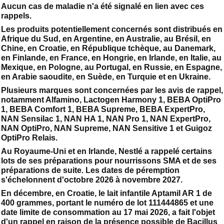
Aucun cas de maladie n'a été signalé en lien avec ces
rappels.
Les produits potentiellement concernés sont distribués en
Afrique du Sud, en Argentine, en Australie, au Brésil, en
Chine, en Croatie, en République tchèque, au Danemark,
en Finlande, en France, en Hongrie, en Irlande, en Italie, au
Mexique, en Pologne, au Portugal, en Russie, en Espagne,
en Arabie saoudite, en Suède, en Turquie et en Ukraine.
Plusieurs marques sont concernées par les avis de rappel,
notamment Alfamino, Lactogen Harmony 1, BEBA OptiPro
1, BEBA Comfort 1, BEBA Supreme, BEBA ExpertPro,
NAN Sensilac 1, NAN HA 1, NAN Pro 1, NAN ExpertPro,
NAN OptiPro, NAN Supreme, NAN Sensitive 1 et Guigoz
OptiPro Relais.
Au Royaume-Uni et en Irlande, Nestlé a rappelé certains
lots de ses préparations pour nourrissons SMA et de ses
préparations de suite. Les dates de péremption
s'échelonnent d'octobre 2026 à novembre 2027.
En décembre, en Croatie, le lait infantile Aptamil AR 1 de
400 grammes, portant le numéro de lot 111444865 et une
date limite de consommation au 17 mai 2026, a fait l'objet
d'un rappel en raison de la présence possible de Bacillus