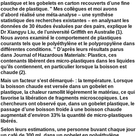
plastique et les gobelets en carton recouverts d’une fine
couche de plastique. " Mes collègues et moi avons
d'abord réalisé une méta-analyse – une synthèse
statistique des recherches existantes – en analysant les
données de 30 études évaluées par des pairs, explique le
Dr Xiangyu Liu, de l’université Griffith en Australie (1).
Nous avons examiné le comportement de plastiques
courants tels que le polyéthylène et le polypropylène dans
différentes conditions. " D’après leurs résultats parus
dans Journal of Hazardous Materials: Plastics, ces
contenants libèrent des micro-plastiques dans les liquides
qu’ils contiennent, en particulier lorsque la boisson est
chaude (2).
Mais un facteur s'est démarqué- : la température. Lorsque
la boisson chaude est versée dans un gobelet en
plastique, la chaleur ramollit légèrement le matériau, ce qui
favorise la libération de fragments microscopiques. Les
chercheurs ont observé que, dans un gobelet plastique, le
passage d’une boisson froide à une boisson chaude
augmentait d’environ 33% la quantité de micro-plastiques
libérés.
Selon leurs estimations, une personne buvant chaque jour
un café de 300 mL dans un gobelet en polyéthylène