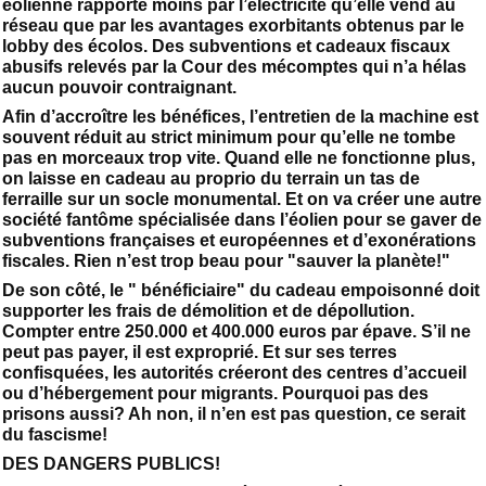
éolienne rapporte moins par l’électricité qu’elle vend au
réseau que par les avantages exorbitants obtenus par le
lobby des écolos. Des subventions et cadeaux fiscaux
abusifs relevés par la Cour des mécomptes qui n’a hélas
aucun pouvoir contraignant.
Afin d’accroître les bénéfices, l’entretien de la machine est
souvent réduit au strict minimum pour qu’elle ne tombe
pas en morceaux trop vite. Quand elle ne fonctionne plus,
on laisse en cadeau au proprio du terrain un tas de
ferraille sur un socle monumental. Et on va créer une autre
société fantôme spécialisée dans l’éolien pour se gaver de
subventions françaises et européennes et d’exonérations
fiscales. Rien n’est trop beau pour "sauver la planète!"
De son côté, le " bénéficiaire" du cadeau empoisonné doit
supporter les frais de démolition et de dépollution.
Compter entre 250.000 et 400.000 euros par épave. S’il ne
peut pas payer, il est exproprié. Et sur ses terres
confisquées, les autorités créeront des centres d’accueil
ou d’hébergement pour migrants. Pourquoi pas des
prisons aussi? Ah non, il n’en est pas question, ce serait
du fascisme!
DES DANGERS PUBLICS!