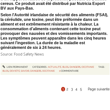
cereus. Ce produit avait été distribué par Nutricia Export
BV aux Pays-Bas.
Selon l'Autorité irlandaise de sécurité des aliments (FSAI),
la céréulide, une toxine, peut être préformée dans un
aliment et est extrêmement résistante à la chaleur. La
consommation d'aliments contenant cette toxine peut
provoquer des nausées et des vomissements importants.
Les symptômes peuvent apparaître dans les cinq heures
suivant l'ingestion. La durée de la maladie est
généralement de six à 24 heures.
Source: Food Safety News
LIEN PERMANENT
CATÉGORIES :
ACTUALITÉ
,
BLOG
,
DANGERS
,
OCCITANIE
TAGS :
BLOG
,
DOVIÉTÉ
,
SAVOIR
,
DANGERS
,
OCCITANIE
0
COMMENTAIRE
1
2
3
4
5
Page suivante