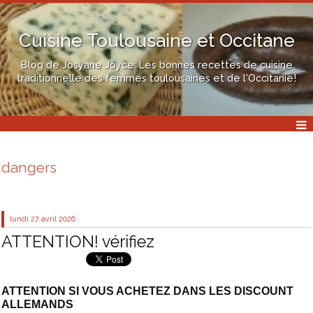
Cuisine Toulousaine et Occitane
Blog de Josyane Joyce: Les bonnes recettes de cuisine
traditionnelle des femmes toulousaines et de l'Occitanie!
dangers
lundi 27
avril 2026
ATTENTION! vérifiez
ATTENTION SI VOUS ACHETEZ DANS LES DISCOUNT
ALLEMANDS