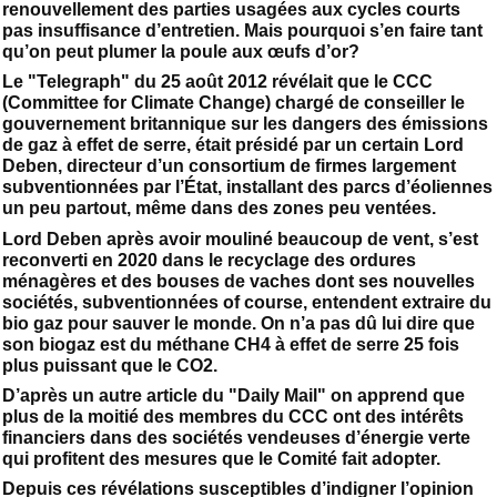
renouvellement des parties usagées aux cycles courts
pas insuffisance d’entretien. Mais pourquoi s’en faire tant
qu’on peut plumer la poule aux œufs d’or?
Le "Telegraph" du 25 août 2012 révélait que le CCC
(Committee for Climate Change) chargé de conseiller le
gouvernement britannique sur les dangers des émissions
de gaz à effet de serre, était présidé par un certain Lord
Deben, directeur d’un consortium de firmes largement
subventionnées par l’État, installant des parcs d’éoliennes
un peu partout, même dans des zones peu ventées.
Lord Deben après avoir mouliné beaucoup de vent, s’est
reconverti en 2020 dans le recyclage des ordures
ménagères et des bouses de vaches dont ses nouvelles
sociétés, subventionnées of course, entendent extraire du
bio gaz pour sauver le monde. On n’a pas dû lui dire que
son biogaz est du méthane CH4 à effet de serre 25 fois
plus puissant que le CO2.
D’après un autre article du "Daily Mail" on apprend que
plus de la moitié des membres du CCC ont des intérêts
financiers dans des sociétés vendeuses d’énergie verte
qui profitent des mesures que le Comité fait adopter.
Depuis ces révélations susceptibles d’indigner l’opinion