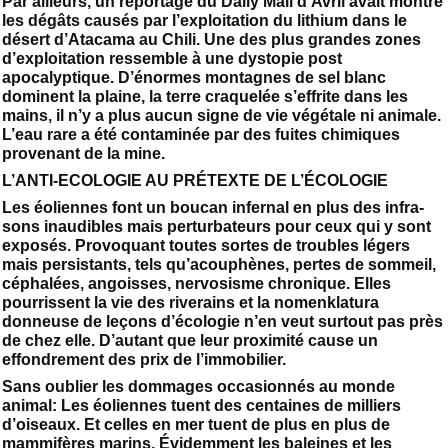
Par ailleurs, un reportage du Daily Mail d’Avril avait montré
les dégâts causés par l’exploitation du lithium dans le
désert d’Atacama au Chili. Une des plus grandes zones
d’exploitation ressemble à une dystopie post
apocalyptique. D’énormes montagnes de sel blanc
dominent la plaine, la terre craquelée s’effrite dans les
mains, il n’y a plus aucun signe de vie végétale ni animale.
L’eau rare a été contaminée par des fuites chimiques
provenant de la mine.
L’ANTI-ECOLOGIE AU PRÉTEXTE DE L’ÉCOLOGIE
Les éoliennes font un boucan infernal en plus des infra-
sons inaudibles mais perturbateurs pour ceux qui y sont
exposés. Provoquant toutes sortes de troubles légers
mais persistants, tels qu’acouphènes, pertes de sommeil,
céphalées, angoisses, nervosisme chronique. Elles
pourrissent la vie des riverains et la nomenklatura
donneuse de leçons d’écologie n’en veut surtout pas près
de chez elle. D’autant que leur proximité cause un
effondrement des prix de l’immobilier.
Sans oublier les dommages occasionnés au monde
animal: Les éoliennes tuent des centaines de milliers
d’oiseaux. Et celles en mer tuent de plus en plus de
mammifères marins. Évidemment les baleines et les