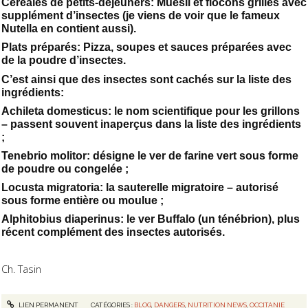
Céréales de petits-déjeuners: Muesli et flocons grillés avec
supplément d’insectes (je viens de voir que le fameux
Nutella en contient aussi).
Plats préparés: Pizza, soupes et sauces préparées avec
de la poudre d’insectes.
C’est ainsi que des insectes sont cachés sur la liste des
ingrédients:
Achileta domesticus: le nom scientifique pour les grillons
– passent souvent inaperçus dans la liste des ingrédients
;
Tenebrio molitor: désigne le ver de farine vert sous forme
de poudre ou congelée ;
Locusta migratoria: la sauterelle migratoire – autorisé
sous forme entière ou moulue ;
Alphitobius diaperinus: le ver Buffalo (un ténébrion), plus
récent complément des insectes autorisés.
Ch. Tasin
LIEN PERMANENT
CATÉGORIES :
BLOG
,
DANGERS
,
NUTRITION NEWS
,
OCCITANIE