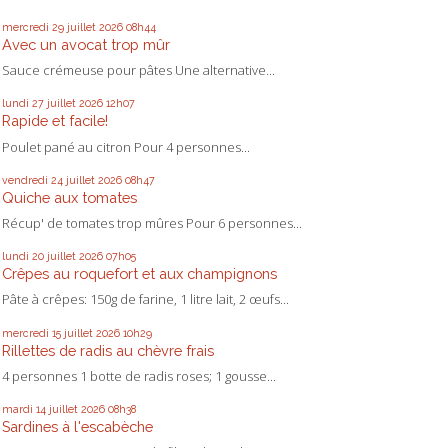
mercredi 29
juillet 2026
08h44
Avec un avocat trop mûr
Sauce crémeuse pour pâtes Une alternative...
lundi 27
juillet 2026
12h07
Rapide et facile!
Poulet pané au citron Pour 4 personnes...
vendredi 24
juillet 2026
08h47
Quiche aux tomates
Récup' de tomates trop mûres Pour 6 personnes...
lundi 20
juillet 2026
07h05
Crêpes au roquefort et aux champignons
Pâte à crêpes: 150g de farine, 1 litre lait, 2 œufs...
mercredi 15
juillet 2026
10h29
Rillettes de radis au chèvre frais
4 personnes 1 botte de radis roses; 1 gousse...
mardi 14
juillet 2026
08h38
Sardines à l'escabèche