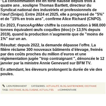
"La consommation est en forte hausse depuis trois à
quatre ans , souligne Thomas Bartlett, directeur du
Syndicat national des industriels et professionnels de
l’œuf (Snipo). Entre 2024 et 2025, elle a progressé de "5%"
et de "15% en trois ans", confirme Alice Richard (CNPO).
En 2023, FranceAgriMer chiffre la consommation à 968.000
tonnes équivalent œufs coquilles (téoc) (+ 13,5% depuis
2019), quand la production n’augmente que de "moins de
1%" sur un an.
Résultat: depuis 2022, la demande dépasse l’offre. La
filière réclame 300 nouveaux bâtiments d’élevage, freinés
par des coûts proches du million d’euros et une
réglementation jugée "trop contraignant ", dénoncée le 12
janvier par la ministre Annie Genevard sur BFM TV.
En attendant, les éleveurs prolongent la durée de vie des
poules.
LIEN PERMANENT
CATÉGORIES :
ACTUALITÉ
,
BLOG
,
GASTRONOMIE
,
OCCITANIE
TAGS :
OCCITANIE
,
BLOG
,
CUISINE
,
ACTUALITÉS
0
COMMENTAIRE