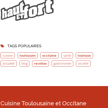
TAGS POPULAIRES
cuisine
toulousain
occitanie
santé
toulouse
actualité
blog
recettes
gastronomie
société
Cuisine Toulousaine et Occitane