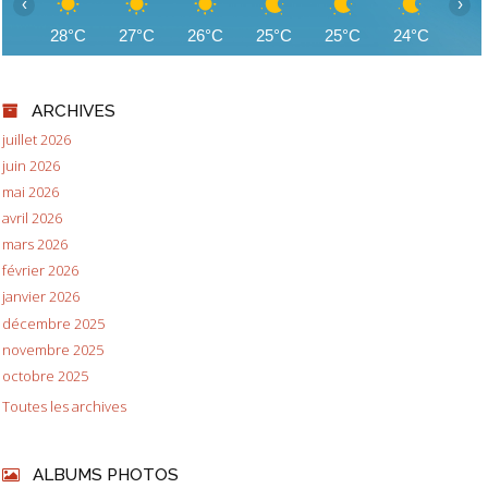
‹
›
28°C
27°C
26°C
25°C
25°C
24°C
23
ARCHIVES
juillet 2026
juin 2026
mai 2026
avril 2026
mars 2026
février 2026
janvier 2026
décembre 2025
novembre 2025
octobre 2025
Toutes les archives
ALBUMS PHOTOS