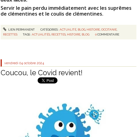
Servir le pain perdu immédiatement avec les suprêmes
de clémentines et le coulis de clémentines.
LIEN PERMANENT
CATÉGORIES :
ACTUALITÉ
,
BLOG
,
HISTOIRE
,
OCCITANIE
,
RECETTES
TAGS :
ACTUALITÉS
,
RECETTES
,
HISTOIRE
,
BLOG
0
COMMENTAIRE
vendredi 04
octobre 2024
Coucou, le Covid revient!