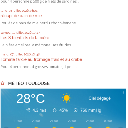
pour 4 personnes: 500 g de filets de sardines...
lundi 13
juillet 2026
15h04
récup' de pain de mie
Roulés de pain de mie perdu choco-banane....
samedi 11
juillet 2026
11h27
Les 8 bienfaits de la bière
La bière améliore la mémoire Des études...
mardi 07
juillet 2026
10h48
Tomate farcie au fromage frais et au crabe
Pour 4 personnes 4 grosses tomates, 1 petit...
MÉTÉO TOULOUSE
28°C
Ciel dégagé
4.3 m/s
45%
766
mmHg
19:00
20:00
21:00
22:00
23:00
00:00
01: