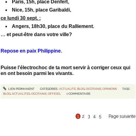
Paris, 15h, place Denfert,
Nice, 15h, place Garibaldi,
ce lundi 30 sept. :
Angers, 18h30, place du Ralliement.
… et peut-être dans votre ville?
Repose en paix Philippine.
Puisse l’électrochoc de ta mort servir à corriger ceux qui
en ont besoin parmi les vivants.
LIEN PERMANENT
CATÉGORIES :
ACTUALITÉ
,
BLOG
,
OCCITANIE
,
OPINIONS
TAGS :
BLOG
,
ACTUALITÉS
,
OCCITANIE
,
OFFICIEL
0
COMMENTAIRE
1
2
3
4
5
Page suivante