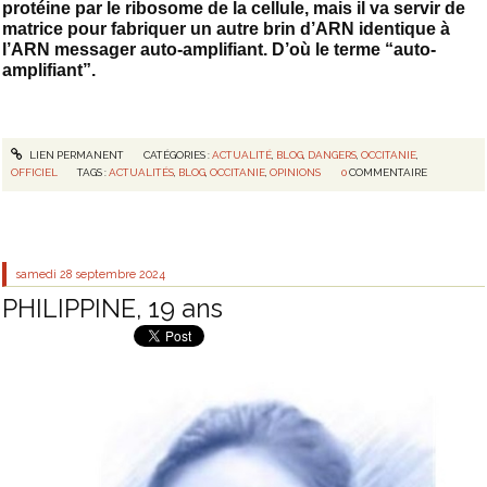
protéine par le ribosome de la cellule, mais il va servir de
matrice pour fabriquer un autre brin d’ARN identique à
l’ARN messager auto-amplifiant. D’où le terme “auto-
amplifiant”.
LIEN PERMANENT
CATÉGORIES :
ACTUALITÉ
,
BLOG
,
DANGERS
,
OCCITANIE
,
OFFICIEL
TAGS :
ACTUALITÉS
,
BLOG
,
OCCITANIE
,
OPINIONS
0
COMMENTAIRE
samedi 28
septembre 2024
PHILIPPINE, 19 ans