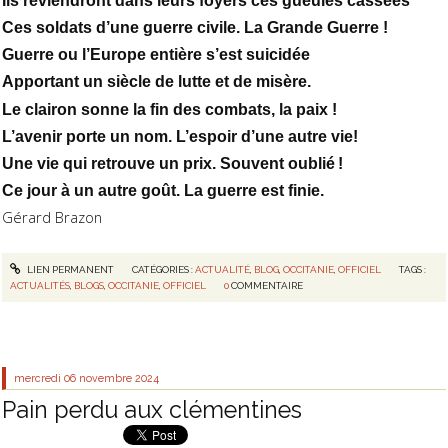
Ils reviendront dans leurs foyers ces gueules cassées
Ces soldats d’une guerre civile. La Grande Guerre !
Guerre ou l’Europe entière s’est suicidée
Apportant un siècle de lutte et de misère.
Le clairon sonne la fin des combats, la paix !
L’avenir porte un nom. L’espoir d’une autre vie!
Une vie qui retrouve un prix. Souvent oublié !
Ce jour à un autre goût. La guerre est finie.
Gérard Brazon
LIEN PERMANENT
CATÉGORIES :
ACTUALITÉ
,
BLOG
,
OCCITANIE
,
OFFICIEL
TAGS :
ACTUALITÉS
,
BLOGS
,
OCCITANIE
,
OFFICIEL
0
COMMENTAIRE
mercredi 06
novembre 2024
Pain perdu aux clémentines