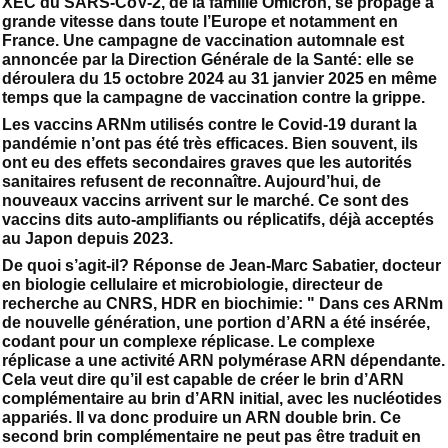
XEC du SARS-CoV-2, de la famille Omicron, se propage à
grande vitesse dans toute l’Europe et notamment en
France. Une campagne de vaccination automnale est
annoncée par la Direction Générale de la Santé: elle se
déroulera du 15 octobre 2024 au 31 janvier 2025 en même
temps que la campagne de vaccination contre la grippe.
Les vaccins ARNm utilisés contre le Covid-19 durant la
pandémie n’ont pas été très efficaces. Bien souvent, ils
ont eu des effets secondaires graves que les autorités
sanitaires refusent de reconnaître. Aujourd’hui, de
nouveaux vaccins arrivent sur le marché. Ce sont des
vaccins dits auto-amplifiants ou réplicatifs, déjà acceptés
au Japon depuis 2023.
De quoi s’agit-il? Réponse de Jean-Marc Sabatier, docteur
en biologie cellulaire et microbiologie, directeur de
recherche au CNRS, HDR en biochimie: " Dans ces ARNm
de nouvelle génération, une portion d’ARN a été insérée,
codant pour un complexe réplicase. Le complexe
réplicase a une activité ARN polymérase ARN dépendante.
Cela veut dire qu’il est capable de créer le brin d’ARN
complémentaire au brin d’ARN initial, avec les nucléotides
appariés. Il va donc produire un ARN double brin. Ce
second brin complémentaire ne peut pas être traduit en