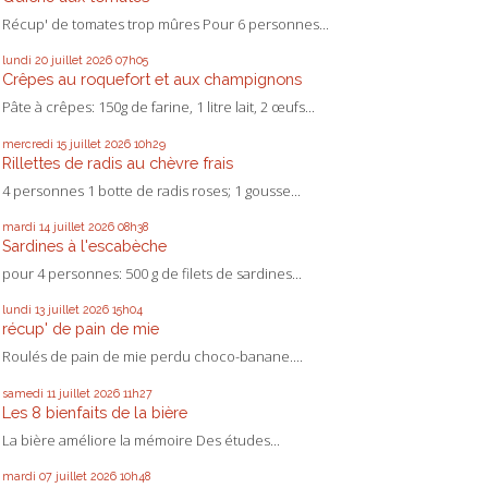
Récup' de tomates trop mûres Pour 6 personnes...
lundi 20
juillet 2026
07h05
Crêpes au roquefort et aux champignons
Pâte à crêpes: 150g de farine, 1 litre lait, 2 œufs...
mercredi 15
juillet 2026
10h29
Rillettes de radis au chèvre frais
4 personnes 1 botte de radis roses; 1 gousse...
mardi 14
juillet 2026
08h38
Sardines à l'escabèche
pour 4 personnes: 500 g de filets de sardines...
lundi 13
juillet 2026
15h04
récup' de pain de mie
Roulés de pain de mie perdu choco-banane....
samedi 11
juillet 2026
11h27
Les 8 bienfaits de la bière
La bière améliore la mémoire Des études...
mardi 07
juillet 2026
10h48