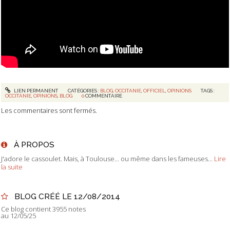
LIEN PERMANENT
CATÉGORIES :
BLOG
,
OCCITANIE
,
OFFICIEL
,
OPINIONS
TAGS :
OCCITANIE
,
OPINIONS
,
BLOG
0
COMMENTAIRE
Les commentaires sont fermés.
À PROPOS
J'adore le cassoulet. Mais, à Toulouse... ou même dans les fameuses...
Lire
la suite
BLOG CRÉÉ LE 12/08/2014
Ce blog contient 3955 notes
au 12/05/25