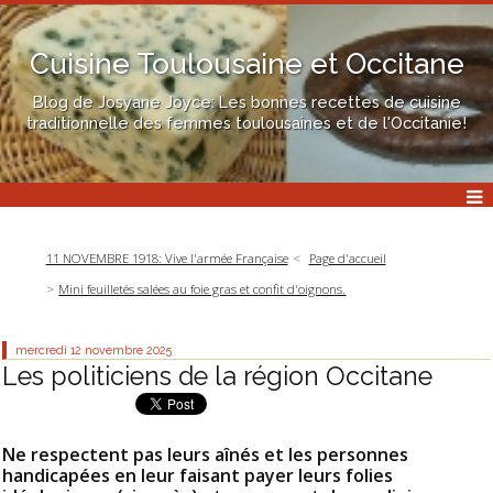
Cuisine Toulousaine et Occitane
Blog de Josyane Joyce: Les bonnes recettes de cuisine
traditionnelle des femmes toulousaines et de l'Occitanie!
11 NOVEMBRE 1918: Vive l'armée Française
Page d'accueil
Mini feuilletés salées au foie gras et confit d'oignons.
mercredi 12
novembre 2025
Les politiciens de la région Occitane
Ne respectent pas leurs aînés et les personnes
handicapées en leur faisant payer leurs folies