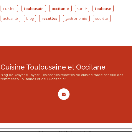
cuisine
toulousain
occitanie
santé
toulouse
actualité
blog
recettes
gastronomie
société
Cuisine Toulousaine et Occitane
Blog de Josyane Joyce: Les bonnes recettes de cuisine traditionnelle des
femmes toulousaines et de l'Occitanie!