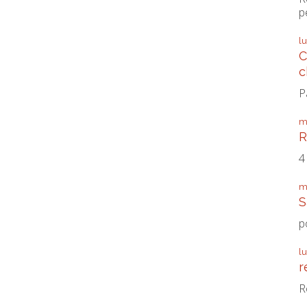
p
l
C
c
P
m
R
4
m
S
p
l
r
R