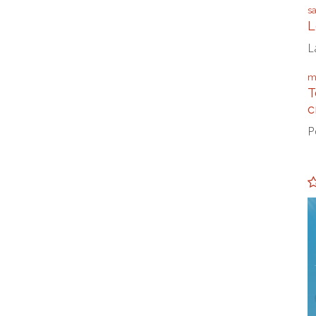
s
L
L
m
T
c
P