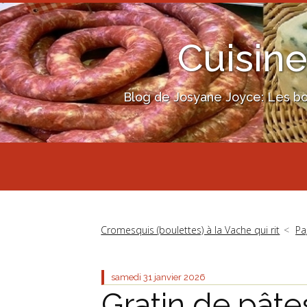
Cuisine
Blog de Josyane Joyce: Les bon
Cromesquis (boulettes) à la Vache qui rit
Pa
samedi 31
janvier 2026
Gratin de pât