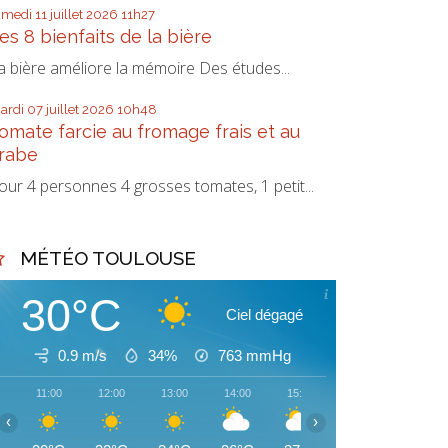
amedi 11
juillet 2026
11h27
es 8 bienfaits de la bière
a bière améliore la mémoire Des études...
ardi 07
juillet 2026
10h48
omate farcie au fromage frais et au
rabe
our 4 personnes 4 grosses tomates, 1 petit...
MÉTÉO TOULOUSE
30°C
Ciel dégagé
0.9 m/s
34%
763
mmHg
11:00
12:00
13:00
14:00
15:00
16:00
17:00
‹
›