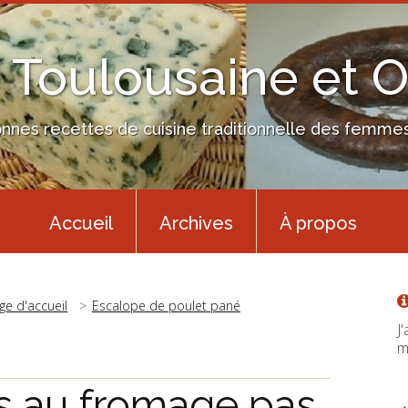
 Toulousaine et 
nes recettes de cuisine traditionnelle des femmes 
Accueil
Archives
À propos
ge d'accueil
Escalope de poulet pané
J
m
es au fromage pas