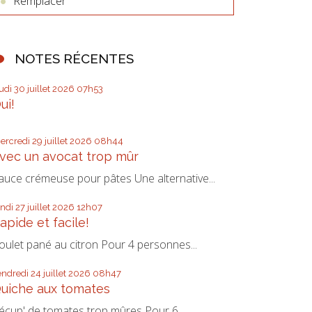
Remplacer
NOTES RÉCENTES
eudi 30
juillet 2026
07h53
ui!
ercredi 29
juillet 2026
08h44
vec un avocat trop mûr
auce crémeuse pour pâtes Une alternative...
undi 27
juillet 2026
12h07
apide et facile!
oulet pané au citron Pour 4 personnes...
endredi 24
juillet 2026
08h47
uiche aux tomates
écup' de tomates trop mûres Pour 6