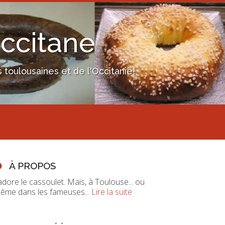
Occitane
toulousaines et de l'Occitanie!
À PROPOS
'adore le cassoulet. Mais, à Toulouse... ou
ême dans les fameuses...
Lire la suite