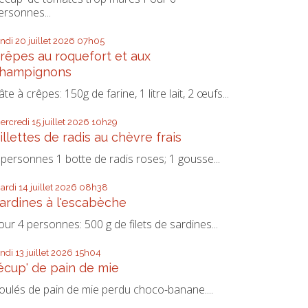
ersonnes...
undi 20
juillet 2026
07h05
rêpes au roquefort et aux
hampignons
âte à crêpes: 150g de farine, 1 litre lait, 2 œufs...
ercredi 15
juillet 2026
10h29
illettes de radis au chèvre frais
 personnes 1 botte de radis roses; 1 gousse...
ardi 14
juillet 2026
08h38
ardines à l'escabèche
our 4 personnes: 500 g de filets de sardines...
undi 13
juillet 2026
15h04
écup' de pain de mie
oulés de pain de mie perdu choco-banane....