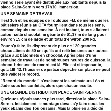
viennoiserie ayant été distribuée aux habitants depuis la
place Saint-Sernin vers 17h30. Immersion.
UNE SEMAINE DE TRAVAIL
Il est 16h et les équipes de Toulouse FM, de même que les
pâtissiers réunis au CFA fourmillent dans tous les sens,
comme depuis une semaine. À cet instant, tous s’affairent
autour cette chocolatine géante de 61,17 m de long pour
environ 15 cm de large et un total d’environ 200 kg.
Pour s’y faire, ils disposent de plus de 120 grandes
chocolatines de 50 cm qu’ils ont relié les unes aux autres
grâce aux bâtonnets en chocolat. Après plus d’une
semaine de travail et de nombreuses heures de cuisson, la
choco’ briseuse de record est là. Elle est si imposante,
qu’à 16h43, l’huissier de justice dépêché sur place ne peut
que valider le record.
"Record du monde!" s’exclament les animateurs Léo et
Jade sous les confettis, alors que chacun exulte.
UNE GRANDE DISTRIBUTION PLACE SAINT-SERNIN
Quelques réjouissances plus tard, direction la place Saint-
Sernin. Initialement, le montage devait s’y faire sous les
yeux ébahis des Toulousains. Mais la pluie en a décidé