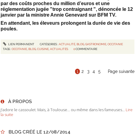
par des coûts proches du million d’euros et une
réglementation jugée "trop contraignant ", dénoncée le 12
janvier par la ministre Annie Genevard sur BFM TV.
En attendant, les éleveurs prolongent la durée de vie des
poules.
LIEN PERMANENT
CATÉGORIES :
ACTUALITÉ
,
BLOG
,
GASTRONOMIE
,
OCCITANIE
TAGS :
OCCITANIE
,
BLOG
,
CUISINE
,
ACTUALITÉS
0
COMMENTAIRE
1
2
3
4
5
Page suivante
À PROPOS
J'adore le cassoulet. Mais, à Toulouse... ou même dans les fameuses...
Lire
la suite
BLOG CRÉÉ LE 12/08/2014