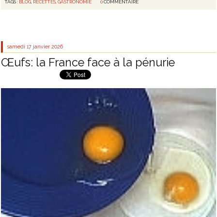
TAGS :
BLOG
,
RECETTES
,
GASTRONOMIE
0
COMMENTAIRE
samedi 17
janvier 2026
Œufs: la France face à la pénurie