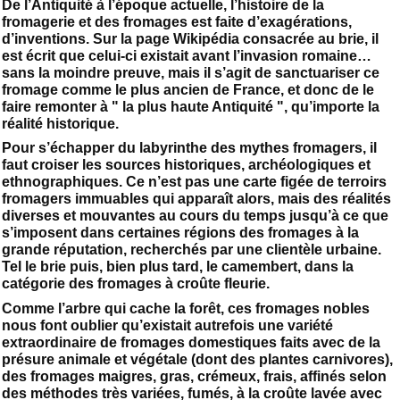
De l’Antiquité à l’époque actuelle, l’histoire de la
fromagerie et des fromages est faite d’exagérations,
d’inventions. Sur la page Wikipédia consacrée au brie, il
est écrit que celui-ci existait avant l’invasion romaine…
sans la moindre preuve, mais il s’agit de sanctuariser ce
fromage comme le plus ancien de France, et donc de le
faire remonter à " la plus haute Antiquité ", qu’importe la
réalité historique.
Pour s’échapper du labyrinthe des mythes fromagers, il
faut croiser les sources historiques, archéologiques et
ethnographiques. Ce n’est pas une carte figée de terroirs
fromagers immuables qui apparaît alors, mais des réalités
diverses et mouvantes au cours du temps jusqu’à ce que
s’imposent dans certaines régions des fromages à la
grande réputation, recherchés par une clientèle urbaine.
Tel le brie puis, bien plus tard, le camembert, dans la
catégorie des fromages à croûte fleurie.
Comme l’arbre qui cache la forêt, ces fromages nobles
nous font oublier qu’existait autrefois une variété
extraordinaire de fromages domestiques faits avec de la
présure animale et végétale (dont des plantes carnivores),
des fromages maigres, gras, crémeux, frais, affinés selon
des méthodes très variées, fumés, à la croûte lavée avec