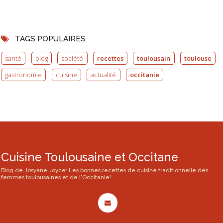
TAGS POPULAIRES
santé
blog
société
recettes
toulousain
toulouse
gastronomie
cuisine
actualité
occitanie
Cuisine Toulousaine et Occitane
Blog de Josyane Joyce: Les bonnes recettes de cuisine traditionnelle des
femmes toulousaines et de l'Occitanie!