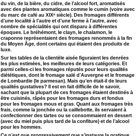
du vin, de la bière, du cidre, de l’alcool fort, aromatisés
avec des plantes aromatiques comme le cumin (voire avec
du marc de café au XIXᵉ siècle). Des fromages différents
d’une localité à l’autre et d’une ferme à l’autre, avec
nombre de spécialités qui ont disparu à différentes
époques. Le bréhémont, le clayn, le chalamon, le
craponne représentaient des fromages renommés à la fin
du Moyen Âge, dont certains qui étaient des produits de
luxe.
Sur les tables de la clientèle aisée figuraient les denrées
les plus estimées, les meilleures de leurs catégories. Et
parmi celles-ci les fromages réputés pour leurs qualités
diététiques, dont le fromage salé d’Auvergne et le fromage
de Lombardie (le parmesan). Mais qu’en était-il de leurs
qualités gustatives? Il est en fait difficile de le savoir,
sachant que la plupart de ces fromages étaient destinés à
être cuisinés, râpés pour les fromages durs et fondus
pour les fromages mous et gras. Quant aux fromages très
frais, comme la jonchée ou la caillebotte, ils servaient à
confectionner des tartes ou se consommaient en dessert
(avec du miel puis plus tard de la confiture) et de l’alcool
pour les hommes.
Ce n’est que progressivement que s’instaure la pratique