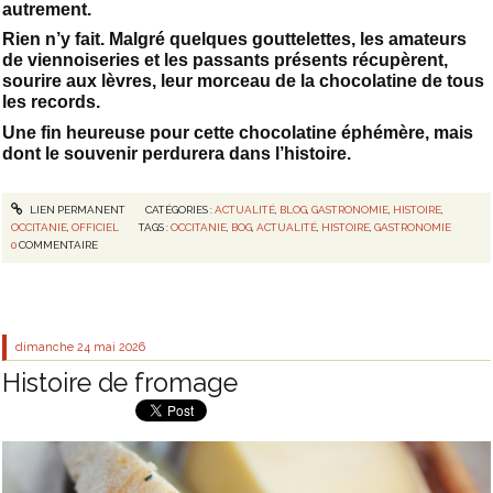
autrement.
Rien n’y fait. Malgré quelques gouttelettes, les amateurs
de viennoiseries et les passants présents récupèrent,
sourire aux lèvres, leur morceau de la chocolatine de tous
les records.
Une fin heureuse pour cette chocolatine éphémère, mais
dont le souvenir perdurera dans l’histoire.
LIEN PERMANENT
CATÉGORIES :
ACTUALITÉ
,
BLOG
,
GASTRONOMIE
,
HISTOIRE
,
OCCITANIE
,
OFFICIEL
TAGS :
OCCITANIE
,
BOG
,
ACTUALITÉ
,
HISTOIRE
,
GASTRONOMIE
0
COMMENTAIRE
dimanche 24
mai 2026
Histoire de fromage