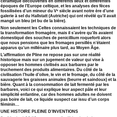
céramique découvertes en différents lieux et différentes
époques de l’Europe celtique, et les analyses des fèces
fossilisées d’un mineur du Vᵉ siècle avant notre ère d’une
galerie à sel du Hallstatt (Autriche) qui ont révélé qu’il avait
mangé un bleu (et bu de la bière).
Non seulement les Celtes connaissaient les techniques de
la transformation fromagère, mais il s’avère qu’ils avaient
domestiqué des souches de penicillium roqueforti alors
que nous pensions que les fromages persillés n’étaient
apparus qu’un millénaire plus tard, au Moyen Âge.
L’affirmation de Pline ne repose pas sur une réalité
historique mais sur un jugement de valeur qui vise à
opposer les hommes civilisés aux barbares par le
truchement des produits alimentaires. Du côté de la
civilisation l’huile d’olive, le vin et le fromage, du côté de la
sauvagerie les graisses animales (beurre et saindoux) et la
bière. Quant à la consommation de lait fermenté par les
barbares, voici ce qui explique leur aspect pâle et leur
simplicité enfantine, car des hommes adultes ne doivent
pas boire de lait, ce liquide suspect car issu d’un corps
féminin…
UNE HISTOIRE PLEINE D’INVENTIONS