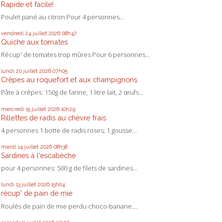
Rapide et facile!
Poulet pané au citron Pour 4 personnes...
vendredi 24
juillet 2026
08h47
Quiche aux tomates
Récup' de tomates trop mûres Pour 6 personnes...
lundi 20
juillet 2026
07h05
Crêpes au roquefort et aux champignons
Pâte à crêpes: 150g de farine, 1 litre lait, 2 œufs...
mercredi 15
juillet 2026
10h29
Rillettes de radis au chèvre frais
4 personnes 1 botte de radis roses; 1 gousse...
mardi 14
juillet 2026
08h38
Sardines à l'escabèche
pour 4 personnes: 500 g de filets de sardines...
lundi 13
juillet 2026
15h04
récup' de pain de mie
Roulés de pain de mie perdu choco-banane....