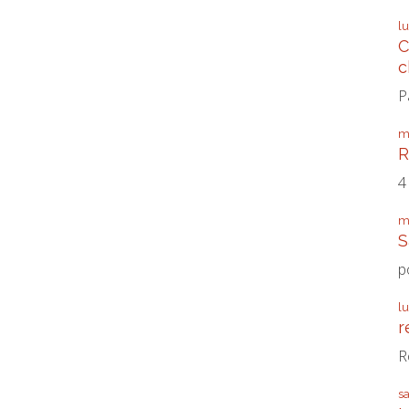
l
C
c
P
m
R
4
m
S
p
l
r
R
s