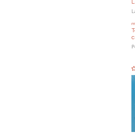
L
L
m
T
c
P