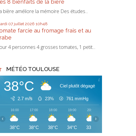
es 8 bienfaits de la bière
a bière améliore la mémoire Des études...
ardi 07
juillet 2026
10h48
omate farcie au fromage frais et au
rabe
our 4 personnes 4 grosses tomates, 1 petit...
MÉTÉO TOULOUSE
38°C
Ciel plutôt dégagé
2.7 m/s
23%
761
mmHg
16:00
17:00
18:00
19:00
20:00
21:00
22:00
‹
›
38°C
38°C
38°C
34°C
33°C
33°C
32°C