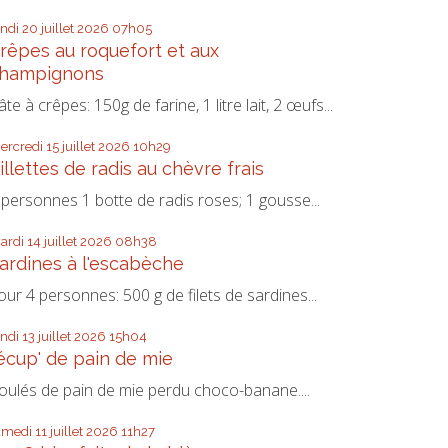
undi 20
juillet 2026
07h05
rêpes au roquefort et aux
hampignons
âte à crêpes: 150g de farine, 1 litre lait, 2 œufs...
ercredi 15
juillet 2026
10h29
illettes de radis au chèvre frais
 personnes 1 botte de radis roses; 1 gousse...
ardi 14
juillet 2026
08h38
ardines à l'escabèche
our 4 personnes: 500 g de filets de sardines...
undi 13
juillet 2026
15h04
écup' de pain de mie
oulés de pain de mie perdu choco-banane....
amedi 11
juillet 2026
11h27