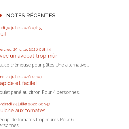
NOTES RÉCENTES
eudi 30
juillet 2026
07h53
ui!
ercredi 29
juillet 2026
08h44
vec un avocat trop mûr
auce crémeuse pour pâtes Une alternative...
undi 27
juillet 2026
12h07
apide et facile!
oulet pané au citron Pour 4 personnes...
endredi 24
juillet 2026
08h47
uiche aux tomates
écup' de tomates trop mûres Pour 6
ersonnes...