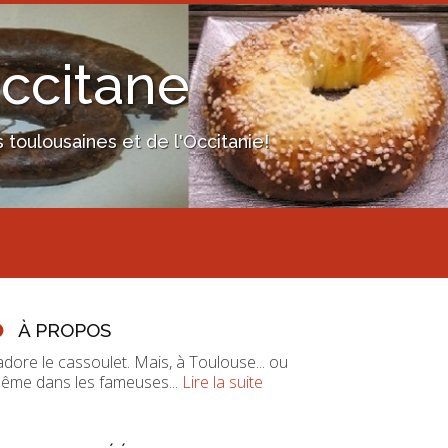
Occitane
toulousaines et de l'Occitanie!
À PROPOS
'adore le cassoulet. Mais, à Toulouse... ou
ême dans les fameuses...
Lire la suite