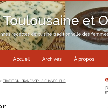
 Toulousaine et 
nes recettes de cuisine traditionnelle des femmes 
Accueil
Archives
À propos
TRADITION FRANCAISE: LA CHANDELEUR
J
m
er