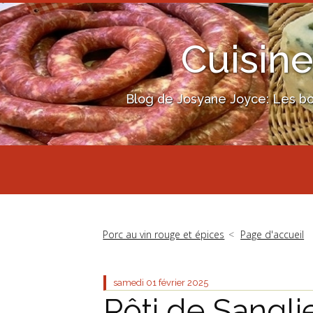
Cuisine
Blog de Josyane Joyce: Les bon
Porc au vin rouge et épices
Page d'accueil
samedi 01
février 2025
Rôti de Sangli