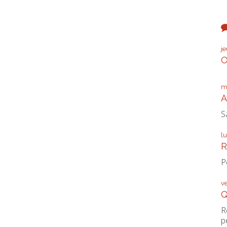
j
O
m
A
S
l
R
P
v
Q
R
p