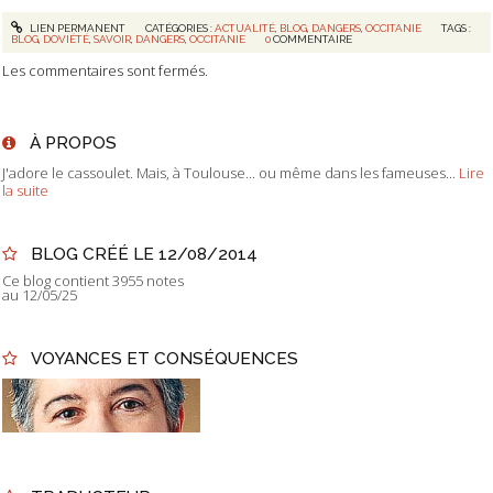
LIEN PERMANENT
CATÉGORIES :
ACTUALITÉ
,
BLOG
,
DANGERS
,
OCCITANIE
TAGS :
BLOG
,
DOVIÉTÉ
,
SAVOIR
,
DANGERS
,
OCCITANIE
0
COMMENTAIRE
Les commentaires sont fermés.
À PROPOS
J'adore le cassoulet. Mais, à Toulouse... ou même dans les fameuses...
Lire
la suite
BLOG CRÉÉ LE 12/08/2014
Ce blog contient 3955 notes
au 12/05/25
VOYANCES ET CONSÉQUENCES