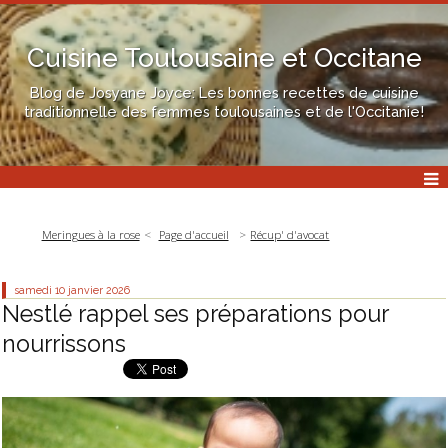
Cuisine Toulousaine et Occitane
Blog de Josyane Joyce: Les bonnes recettes de cuisine
traditionnelle des femmes toulousaines et de l'Occitanie!
Meringues à la rose
Page d'accueil
Récup' d'avocat
samedi 10
janvier 2026
Nestlé rappel ses préparations pour
nourrissons