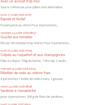
Avec un avocat trop mûr
Sauce crémeuse pour pâtes Une alternative...
lundi 27
juillet 2026
12h07
Rapide et facile!
Poulet pané au citron Pour 4 personnes...
vendredi 24
juillet 2026
08h47
Quiche aux tomates
Récup' de tomates trop mûres Pour 6 personnes...
lundi 20
juillet 2026
07h05
Crêpes au roquefort et aux champignons
Pâte à crêpes: 150g de farine, 1 litre lait, 2 œufs...
mercredi 15
juillet 2026
10h29
Rillettes de radis au chèvre frais
4 personnes 1 botte de radis roses; 1 gousse...
mardi 14
juillet 2026
08h38
Sardines à l'escabèche
pour 4 personnes: 500 g de filets de sardines...
lundi 13
juillet 2026
15h04