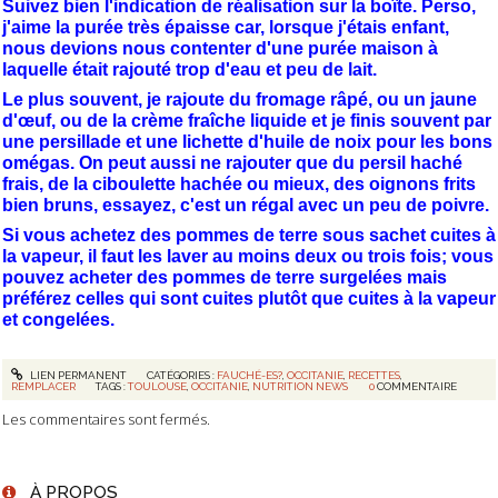
Suivez bien l'indication de réalisation sur la boîte. Perso,
j'aime la purée très épaisse car, lorsque j'étais enfant,
nous devions nous contenter d'une purée maison à
laquelle était rajouté trop d'eau et peu de lait.
Le plus souvent, je rajoute du fromage râpé, ou un jaune
d'œuf, ou de la crème fraîche liquide et je finis souvent par
une persillade et une lichette d'huile de noix pour les bons
omégas. On peut aussi ne rajouter que du persil haché
frais, de la ciboulette hachée ou mieux, des oignons frits
bien bruns, essayez, c'est un régal avec un peu de poivre.
Si vous achetez des pommes de terre sous sachet cuites à
la vapeur, il faut les laver au moins deux ou trois fois; vous
pouvez acheter des pommes de terre surgelées mais
préférez celles qui sont cuites plutôt que cuites à la vapeur
et congelées.
LIEN PERMANENT
CATÉGORIES :
FAUCHÉ-ES?
,
OCCITANIE
,
RECETTES
,
REMPLACER
TAGS :
TOULOUSE
,
OCCITANIE
,
NUTRITION NEWS
0
COMMENTAIRE
Les commentaires sont fermés.
À PROPOS