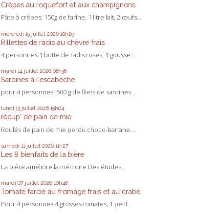
Crêpes au roquefort et aux champignons
Pâte à crêpes: 150g de farine, 1 litre lait, 2 œufs...
mercredi 15
juillet 2026
10h29
Rillettes de radis au chèvre frais
4 personnes 1 botte de radis roses; 1 gousse...
mardi 14
juillet 2026
08h38
Sardines à l'escabèche
pour 4 personnes: 500 g de filets de sardines...
lundi 13
juillet 2026
15h04
récup' de pain de mie
Roulés de pain de mie perdu choco-banane....
samedi 11
juillet 2026
11h27
Les 8 bienfaits de la bière
La bière améliore la mémoire Des études...
mardi 07
juillet 2026
10h48
Tomate farcie au fromage frais et au crabe
Pour 4 personnes 4 grosses tomates, 1 petit...