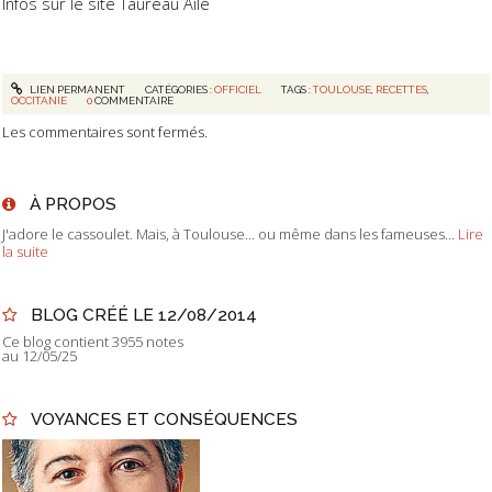
Infos sur le site Taureau Ailé
LIEN PERMANENT
CATÉGORIES :
OFFICIEL
TAGS :
TOULOUSE
,
RECETTES
,
OCCITANIE
0
COMMENTAIRE
Les commentaires sont fermés.
À PROPOS
J'adore le cassoulet. Mais, à Toulouse... ou même dans les fameuses...
Lire
la suite
BLOG CRÉÉ LE 12/08/2014
Ce blog contient 3955 notes
au 12/05/25
VOYANCES ET CONSÉQUENCES