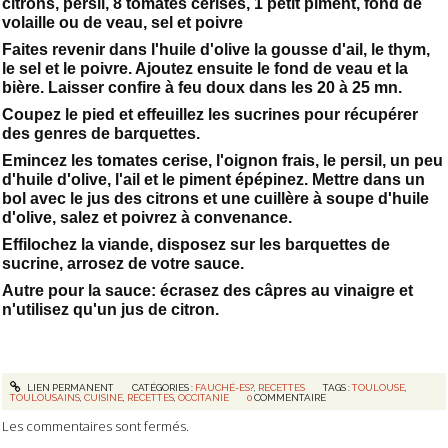
citrons, persil, 8 tomates cerises, 1 petit piment, fond de
volaille ou de veau, sel et poivre
Faites revenir dans l'huile d'olive la gousse d'ail, le thym,
le sel et le poivre. Ajoutez ensuite le fond de veau et la
bière. Laisser confire à feu doux dans les 20 à 25 mn.
Coupez le pied et effeuillez les sucrines pour récupérer
des genres de barquettes.
Emincez les tomates cerise, l'oignon frais, le persil, un peu
d'huile d'olive, l'ail et le piment épépinez. Mettre dans un
bol avec le jus des citrons et une cuillère à soupe d'huile
d'olive, salez et poivrez à convenance.
Effilochez la viande, disposez sur les barquettes de
sucrine, arrosez de votre sauce.
Autre pour la sauce: écrasez des câpres au vinaigre et
n'utilisez qu'un jus de citron.
LIEN PERMANENT
CATÉGORIES :
FAUCHÉ-ES?
,
RECETTES
TAGS :
TOULOUSE
,
TOULOUSAINS
,
CUISINE
,
RECETTES
,
OCCITANIE
0
COMMENTAIRE
Les commentaires sont fermés.