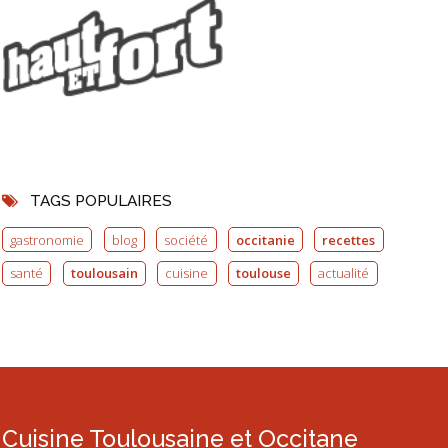
TAGS POPULAIRES
gastronomie
blog
société
occitanie
recettes
santé
toulousain
cuisine
toulouse
actualité
Cuisine Toulousaine et Occitane