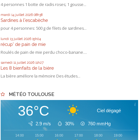
4 personnes 1 botte de radis roses; 1 gousse...
mardi 14
juillet 2026
08h38
Sardines à l'escabèche
pour 4 personnes: 500 g de filets de sardines...
lundi 13
juillet 2026
15h04
récup' de pain de mie
Roulés de pain de mie perdu choco-banane....
samedi 11
juillet 2026
11h27
Les 8 bienfaits de la bière
La bière améliore la mémoire Des études...
MÉTÉO TOULOUSE
36°C
Ciel dégagé
2.9 m/s
30%
760
mmHg
14:00
15:00
16:00
17:00
18:00
19:00
20: