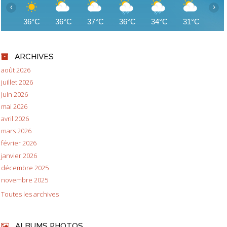
‹
›
36°C
36°C
37°C
36°C
34°C
31°C
31
ARCHIVES
août 2026
juillet 2026
juin 2026
mai 2026
avril 2026
mars 2026
février 2026
janvier 2026
décembre 2025
novembre 2025
Toutes les archives
ALBUMS PHOTOS