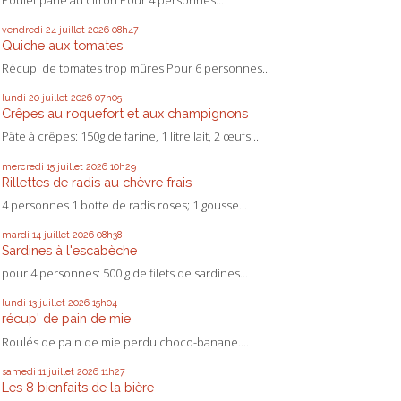
vendredi 24
juillet 2026
08h47
Quiche aux tomates
Récup' de tomates trop mûres Pour 6 personnes...
lundi 20
juillet 2026
07h05
Crêpes au roquefort et aux champignons
Pâte à crêpes: 150g de farine, 1 litre lait, 2 œufs...
mercredi 15
juillet 2026
10h29
Rillettes de radis au chèvre frais
4 personnes 1 botte de radis roses; 1 gousse...
mardi 14
juillet 2026
08h38
Sardines à l'escabèche
pour 4 personnes: 500 g de filets de sardines...
lundi 13
juillet 2026
15h04
récup' de pain de mie
Roulés de pain de mie perdu choco-banane....
samedi 11
juillet 2026
11h27
Les 8 bienfaits de la bière