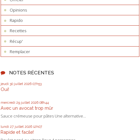
Opinions
Rapido
Recettes
Récup'
Remplacer
NOTES RÉCENTES
jeudi 30
juillet 2026
07h53
Oui!
mercredi 29
juillet 2026
08h44
Avec un avocat trop mûr
Sauce crémeuse pour pâtes Une alternative...
lundi 27
juillet 2026
12h07
Rapide et facile!
Poulet pané au citron Pour 4 personnes...