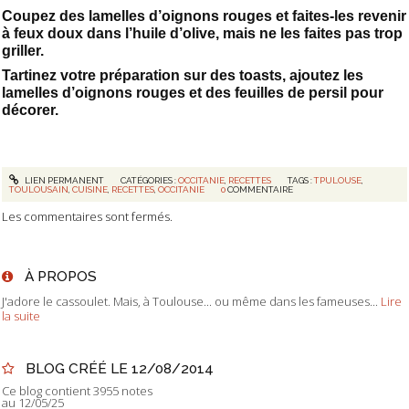
Coupez des lamelles d’oignons rouges et faites-les revenir
à feux doux dans l’huile d’olive, mais ne les faites pas trop
griller.
Tartinez votre préparation sur des toasts, ajoutez les
lamelles d’oignons rouges et des feuilles de persil pour
décorer.
LIEN PERMANENT
CATÉGORIES :
OCCITANIE
,
RECETTES
TAGS :
TPULOUSE
,
TOULOUSAIN
,
CUISINE
,
RECETTES
,
OCCITANIE
0
COMMENTAIRE
Les commentaires sont fermés.
À PROPOS
J'adore le cassoulet. Mais, à Toulouse... ou même dans les fameuses...
Lire
la suite
BLOG CRÉÉ LE 12/08/2014
Ce blog contient 3955 notes
au 12/05/25