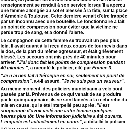
renseignement se rendait à son service lorsqu’il a aperçu
une femme allongée au sol et blessée à la tête, sur la place
d’Arménie à Toulouse. Cette dernière venait d’être frappée
par un inconnu avec une bouteille. Le fonctionnaire a fait
un point de compression pour éviter que la victime ne
perde trop de sang, et a donné l’alerte.
Le compagnon de cette femme se trouvait un peu plus
loin. Il avait quant à lui reçu deux coups de tournevis dans
le dos, de la part du même agresseur, et était grièvement
blessé. Les secours ont mis près de 40 minutes pour
arriver.
"J’ai donc fait les points de compression pendant
40 minutes "
, a raconté le policier, cité par
France 3
.
"Je n’ai rien fait d’héroïque en soi, seulement un point de
compression"
, a-t-il assuré.
"Je ne suis pas un sauveur"
.
Au même moment, des policiers municipaux à vélo sont
passés par là. Prévenus de ce qui venait de se produire
par le quinquagénaire, ils se sont lancés à la recherche du
mis en cause, qui a été interpellé peu après.
"Il est
soupçonné d’avoir violé une autre femme quelques
heures plus tôt
. Une information judiciaire a été ouverte.
L’enquête est actuellement en cours"
, a détaillé le policier.