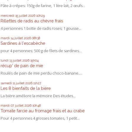
Pâte à crêpes: 150g de farine, 1 litre lait, 2 œufs...
mercredi 15
juillet 2026
10h29
Rillettes de radis au chèvre frais
4 personnes 1 botte de radis roses; 1 gousse...
mardi 14
juillet 2026
08h38
Sardines à l'escabèche
pour 4 personnes: 500 g de filets de sardines...
lundi 13
juillet 2026
15h04
récup' de pain de mie
Roulés de pain de mie perdu choco-banane....
samedi 11
juillet 2026
11h27
Les 8 bienfaits de la bière
La bière améliore la mémoire Des études...
mardi 07
juillet 2026
10h48
Tomate farcie au fromage frais et au crabe
Pour 4 personnes 4 grosses tomates, 1 petit...