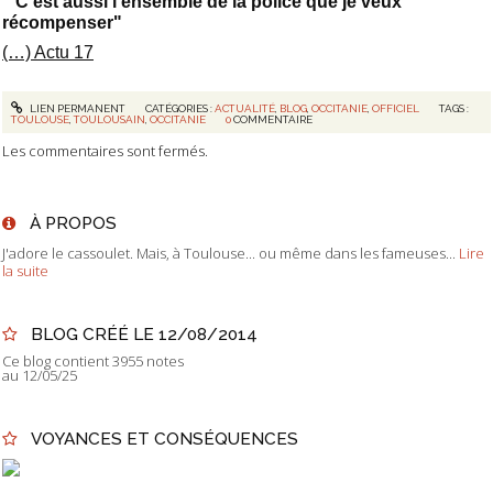
" C’est aussi l’ensemble de la police que je veux
récompenser"
(…) Actu 17
LIEN PERMANENT
CATÉGORIES :
ACTUALITÉ
,
BLOG
,
OCCITANIE
,
OFFICIEL
TAGS :
TOULOUSE
,
TOULOUSAIN
,
OCCITANIE
0
COMMENTAIRE
Les commentaires sont fermés.
À PROPOS
J'adore le cassoulet. Mais, à Toulouse... ou même dans les fameuses...
Lire
la suite
BLOG CRÉÉ LE 12/08/2014
Ce blog contient 3955 notes
au 12/05/25
VOYANCES ET CONSÉQUENCES