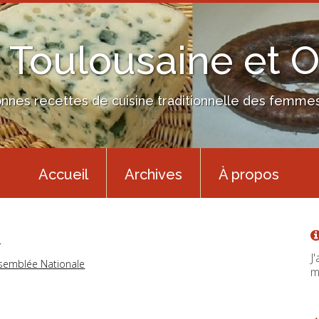
 Toulousaine et 
nes recettes de cuisine traditionnelle des femmes 
Accueil
Archives
À propos
l
J
assemblée Nationale
m