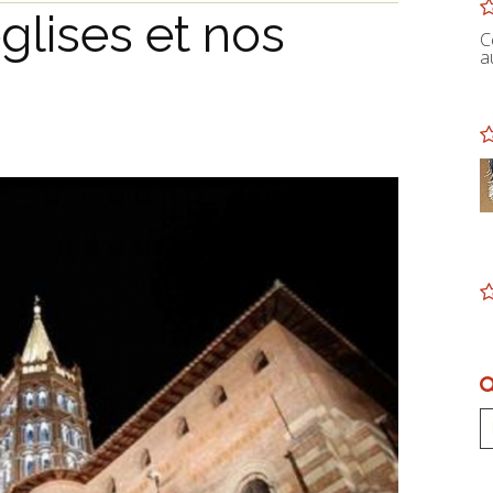
́glises et nos
C
a