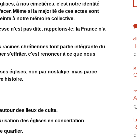
lises, à nos cimetières, c'est notre identité
acer. Même si la majorité de ces actes sont
inte à notre mémoire collective.
esse n'est pas dite, rappelons-le: la France n'a
d
T
s racines chrétiennes font partie intégrante du
ser s'effriter, c'est renoncer à ce que nous
P
j
e ses églises, non par nostalgie, mais parce
O
e histoire.
m
A
S
autour des lieux de culte.
l
urisation des églises en concertation
R
e quartier.
P