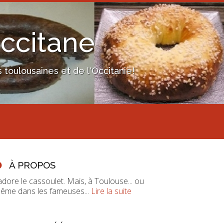
Occitane
toulousaines et de l'Occitanie!
À PROPOS
'adore le cassoulet. Mais, à Toulouse... ou
ême dans les fameuses...
Lire la suite