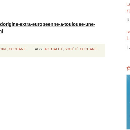
l
r
R
-dorigine-extra-europeenne-a-toulouse-une-
ml
s
L
L
OIRE
,
OCCITANIE
TAGS :
ACTUALITÉ
,
SOCIÉTÉ
,
OCCITANIE
,