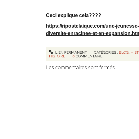
Ceci explique cela????
https://ripostelaique.com/une-jeunesse
diversite-enracinee-et-en-expansion.ht
LIEN PERMANENT
CATÉGORIES :
BLOG
,
HIST
HISTOIRE
0
COMMENTAIRE
Les commentaires sont fermés.