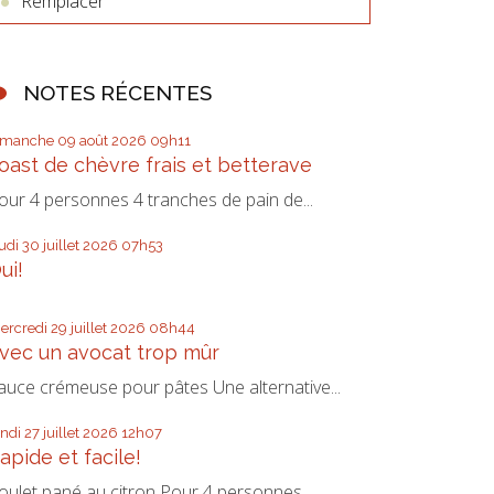
Remplacer
NOTES RÉCENTES
imanche 09
août 2026
09h11
oast de chèvre frais et betterave
our 4 personnes 4 tranches de pain de...
eudi 30
juillet 2026
07h53
ui!
ercredi 29
juillet 2026
08h44
vec un avocat trop mûr
auce crémeuse pour pâtes Une alternative...
undi 27
juillet 2026
12h07
apide et facile!
oulet pané au citron Pour 4 personnes...