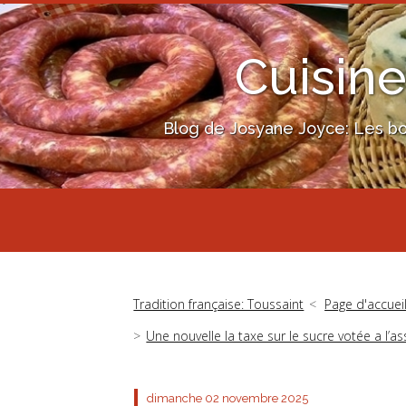
Cuisine
Blog de Josyane Joyce: Les bon
Tradition française: Toussaint
Page d'accuei
Une nouvelle la taxe sur le sucre votée a l’
dimanche 02
novembre 2025