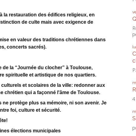
v
 la restauration des édifices religieux, en
Q
s distinction de culte mais avec exigence de
R
p
mise en valeur des traditions chrétiennes dans
es, concerts sacrés).
l
C
c
 de la “Journée du clocher” à Toulouse,
P
re spirituelle et artistique de nos quartiers.
m
s culturels et scolaires de la ville: redonner aux
R
e chrétien qui a façonné l'âme de Toulouse.
4
es ne protège plus sa mémoire, ni son avenir. Je
tre foi, culture et sécurité.
m
S
̂te!
p
nes élections municipales