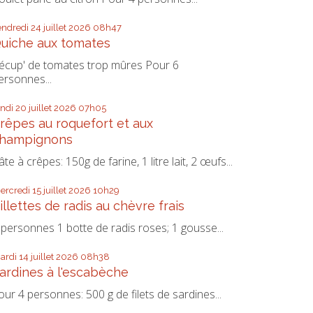
endredi 24
juillet 2026
08h47
uiche aux tomates
écup' de tomates trop mûres Pour 6
ersonnes...
undi 20
juillet 2026
07h05
rêpes au roquefort et aux
hampignons
âte à crêpes: 150g de farine, 1 litre lait, 2 œufs...
ercredi 15
juillet 2026
10h29
illettes de radis au chèvre frais
 personnes 1 botte de radis roses; 1 gousse...
ardi 14
juillet 2026
08h38
ardines à l'escabèche
our 4 personnes: 500 g de filets de sardines...