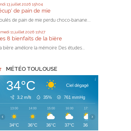
undi 13
juillet 2026
15h04
écup' de pain de mie
oulés de pain de mie perdu choco-banane....
amedi 11
juillet 2026
11h27
es 8 bienfaits de la bière
a bière améliore la mémoire Des études...
MÉTÉO TOULOUSE
34°C
Ciel dégagé
3.2 m/s
35%
761
mmHg
13:00
14:00
15:00
16:00
17:00
18:00
19:00
‹
›
34°C
36°C
36°C
37°C
36°C
34°C
31°C