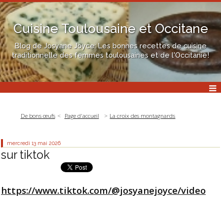
Cuisine Toulousaine et Occitane
Blog de Josyane Joyce: Les bonnes recettes de cuisine
traditionnelle des femmes toulousaines et de l'Occitanie!
De bons œufs
Page d'accueil
La croix des montagnards
mercredi 13
mai 2026
sur tiktok
https://www.tiktok.com/@josyanejoyce/video