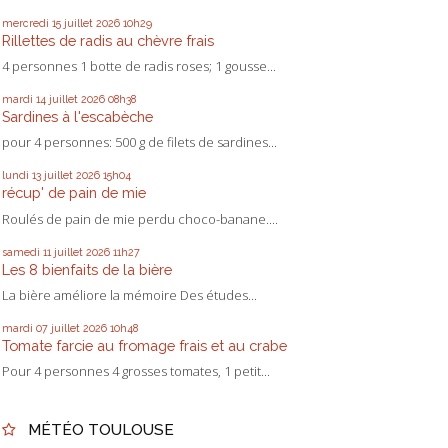
mercredi 15
juillet 2026
10h29
Rillettes de radis au chèvre frais
4 personnes 1 botte de radis roses; 1 gousse...
mardi 14
juillet 2026
08h38
Sardines à l'escabèche
pour 4 personnes: 500 g de filets de sardines...
lundi 13
juillet 2026
15h04
récup' de pain de mie
Roulés de pain de mie perdu choco-banane....
samedi 11
juillet 2026
11h27
Les 8 bienfaits de la bière
La bière améliore la mémoire Des études...
mardi 07
juillet 2026
10h48
Tomate farcie au fromage frais et au crabe
Pour 4 personnes 4 grosses tomates, 1 petit...
MÉTÉO TOULOUSE