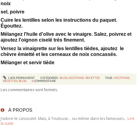
noix
sel, poivre
Cuire les lentilles selon les instructions du paquet.
Égouttez.
Mélangez l'huile d'olive avec le vinaigre. Salez, poivrez et
ajoutez l'oignon ciselé très finement.
Versez la vinaigrette sur les lentilles tièdes, ajoutez le
chèvre émietté et les cerneaux de noix concassés.
Mélanger et servir tiède
LIEN PERMANENT
CATÉGORIES :
BLOG
,
OCCITANIE
,
RECETTES
TAGS :
OCCITANIE
,
RECETTES
,
BLOG
0
COMMENTAIRE
Les commentaires sont fermés.
À PROPOS
J'adore le cassoulet. Mais, à Toulouse... ou même dans les fameuses...
Lire
la suite