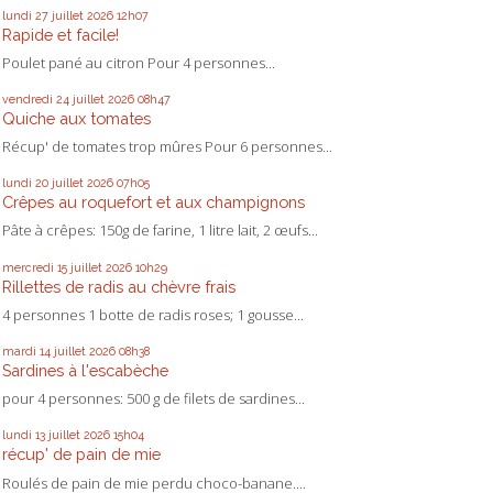
lundi 27
juillet 2026
12h07
Rapide et facile!
Poulet pané au citron Pour 4 personnes...
vendredi 24
juillet 2026
08h47
Quiche aux tomates
Récup' de tomates trop mûres Pour 6 personnes...
lundi 20
juillet 2026
07h05
Crêpes au roquefort et aux champignons
Pâte à crêpes: 150g de farine, 1 litre lait, 2 œufs...
mercredi 15
juillet 2026
10h29
Rillettes de radis au chèvre frais
4 personnes 1 botte de radis roses; 1 gousse...
mardi 14
juillet 2026
08h38
Sardines à l'escabèche
pour 4 personnes: 500 g de filets de sardines...
lundi 13
juillet 2026
15h04
récup' de pain de mie
Roulés de pain de mie perdu choco-banane....