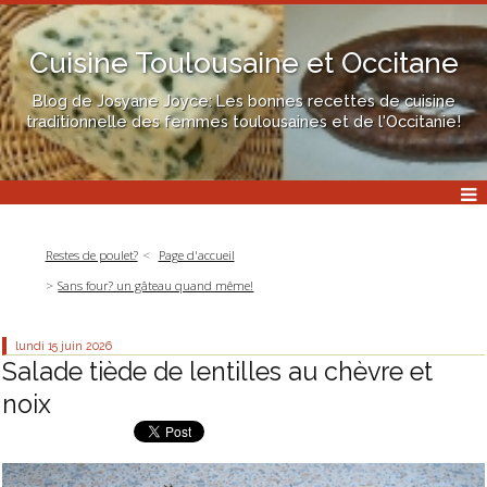
Cuisine Toulousaine et Occitane
Blog de Josyane Joyce: Les bonnes recettes de cuisine
traditionnelle des femmes toulousaines et de l'Occitanie!
Restes de poulet?
Page d'accueil
Sans four? un gâteau quand même!
lundi 15
juin 2026
Salade tiède de lentilles au chèvre et
noix