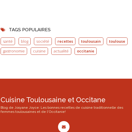
TAGS POPULAIRES
santé
blog
société
recettes
toulousain
toulouse
gastronomie
cuisine
actualité
occitanie
Cuisine Toulousaine et Occitane
Blog de Josyane Joyce: Les bonnes recettes de cuisine traditionnelle des
femmes toulousaines et de l'Occitanie!