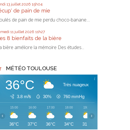
undi 13
juillet 2026
15h04
écup' de pain de mie
oulés de pain de mie perdu choco-banane....
amedi 11
juillet 2026
11h27
es 8 bienfaits de la bière
a bière améliore la mémoire Des études...
MÉTÉO TOULOUSE
36°C
Très nuageux
3.8 m/s
30%
760
mmHg
15:00
16:00
17:00
18:00
19:00
20:00
21:00
‹
›
36°C
37°C
36°C
34°C
31°C
31°C
30°C