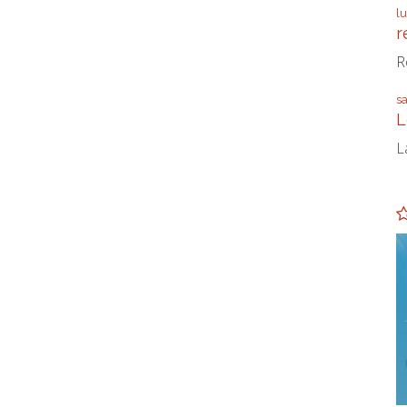
l
r
R
s
L
L