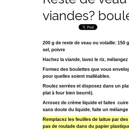
viandes? boul
200 g de reste de veau ou volaille: 150 g 
sel, poivre
Hachez la viande, lavez le riz, mélangez 
Formez des boulettes que vous envelopp
pour quelles soient malléables.
Roulez serrées et disposez dans un plat
plat à four bien beurré).
Arrosez de crème liquide et faites cuire
sans doute du liquide, faite un mélang
Remplacez les feuilles de laitue par des
pas de roulade dans du papier plastique