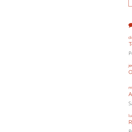
d
T
P
j
O
m
A
S
l
R
P