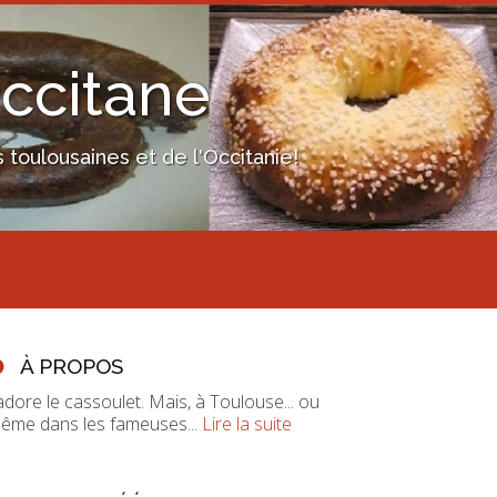
Occitane
toulousaines et de l'Occitanie!
À PROPOS
'adore le cassoulet. Mais, à Toulouse... ou
ême dans les fameuses...
Lire la suite