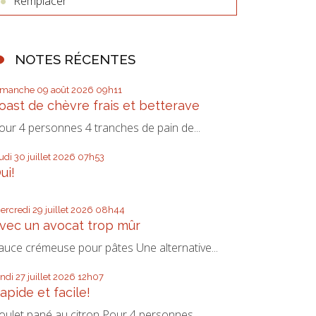
Remplacer
NOTES RÉCENTES
imanche 09
août 2026
09h11
oast de chèvre frais et betterave
our 4 personnes 4 tranches de pain de...
eudi 30
juillet 2026
07h53
ui!
ercredi 29
juillet 2026
08h44
vec un avocat trop mûr
auce crémeuse pour pâtes Une alternative...
undi 27
juillet 2026
12h07
apide et facile!
oulet pané au citron Pour 4 personnes...