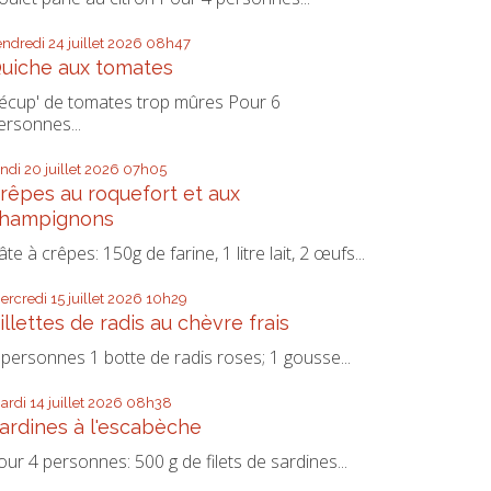
endredi 24
juillet 2026
08h47
uiche aux tomates
écup' de tomates trop mûres Pour 6
ersonnes...
undi 20
juillet 2026
07h05
rêpes au roquefort et aux
hampignons
âte à crêpes: 150g de farine, 1 litre lait, 2 œufs...
ercredi 15
juillet 2026
10h29
illettes de radis au chèvre frais
 personnes 1 botte de radis roses; 1 gousse...
ardi 14
juillet 2026
08h38
ardines à l'escabèche
our 4 personnes: 500 g de filets de sardines...