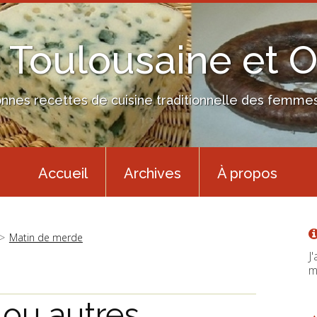
 Toulousaine et 
nes recettes de cuisine traditionnelle des femmes 
Accueil
Archives
À propos
Matin de merde
J
m
 ou autres