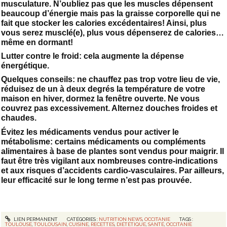
musculature. N’oubliez pas que les muscles dépensent
beaucoup d’énergie mais pas la graisse corporelle qui ne
fait que stocker les calories excédentaires! Ainsi, plus
vous serez musclé(e), plus vous dépenserez de calories…
même en dormant!
Lutter contre le froid: cela augmente la dépense
énergétique.
Quelques conseils: ne chauffez pas trop votre lieu de vie,
réduisez de un à deux degrés la température de votre
maison en hiver, dormez la fenêtre ouverte. Ne vous
couvrez pas excessivement. Alternez douches froides et
chaudes.
Évitez les médicaments vendus pour activer le
métabolisme: certains médicaments ou compléments
alimentaires à base de plantes sont vendus pour maigrir. Il
faut être très vigilant aux nombreuses contre-indications
et aux risques d’accidents cardio-vasculaires. Par ailleurs,
leur efficacité sur le long terme n’est pas prouvée.
LIEN PERMANENT
CATÉGORIES :
NUTRITION NEWS
,
OCCITANIE
TAGS :
TOULOUSE
,
TOULOUSAIN
,
CUISINE
,
RECETTES
,
DIÉTÉTIQUE
,
SANTÉ
,
OCCITANIE