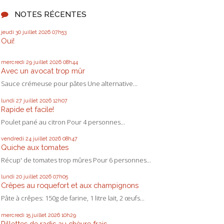
NOTES RÉCENTES
jeudi 30
juillet 2026
07h53
Oui!
mercredi 29
juillet 2026
08h44
Avec un avocat trop mûr
Sauce crémeuse pour pâtes Une alternative...
lundi 27
juillet 2026
12h07
Rapide et facile!
Poulet pané au citron Pour 4 personnes...
vendredi 24
juillet 2026
08h47
Quiche aux tomates
Récup' de tomates trop mûres Pour 6 personnes...
lundi 20
juillet 2026
07h05
Crêpes au roquefort et aux champignons
Pâte à crêpes: 150g de farine, 1 litre lait, 2 œufs...
mercredi 15
juillet 2026
10h29
Rillettes de radis au chèvre frais