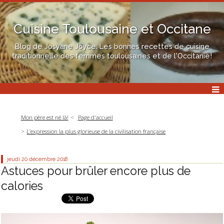
Cuisine Toulousaine et Occitane
Blog de Josyane Joyce: Les bonnes recettes de cuisine
traditionnelle des femmes toulousaines et de l'Occitanie!
Mon père est né là!
Page d'accueil
L’expression la plus glorieuse de la civilisation française
jeudi 20
décembre 2018
Astuces pour brûler encore plus de
calories