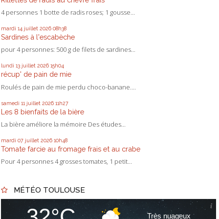
4 personnes 1 botte de radis roses; 1 gousse...
mardi 14
juillet 2026
08h38
Sardines à l'escabèche
pour 4 personnes: 500 g de filets de sardines...
lundi 13
juillet 2026
15h04
récup' de pain de mie
Roulés de pain de mie perdu choco-banane....
samedi 11
juillet 2026
11h27
Les 8 bienfaits de la bière
La bière améliore la mémoire Des études...
mardi 07
juillet 2026
10h48
Tomate farcie au fromage frais et au crabe
Pour 4 personnes 4 grosses tomates, 1 petit...
MÉTÉO TOULOUSE
32°C
Très nuageux