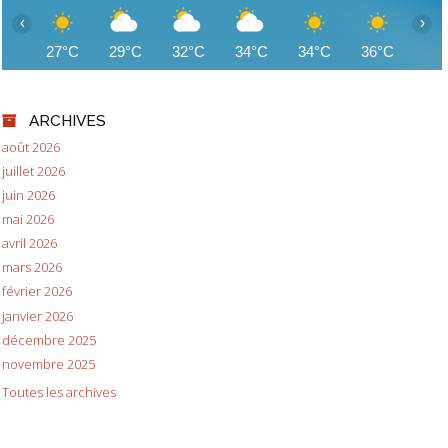
‹
›
27°C
29°C
32°C
34°C
34°C
36°C
36
ARCHIVES
août 2026
juillet 2026
juin 2026
mai 2026
avril 2026
mars 2026
février 2026
janvier 2026
décembre 2025
novembre 2025
Toutes les archives