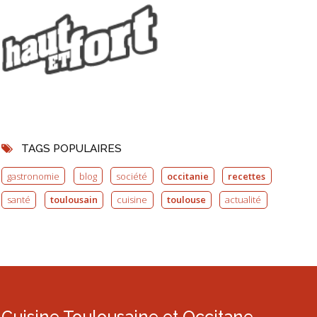
TAGS POPULAIRES
gastronomie
blog
société
occitanie
recettes
santé
toulousain
cuisine
toulouse
actualité
Cuisine Toulousaine et Occitane