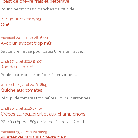
Toast de chèvre frais et betterave
Pour 4 personnes 4 tranches de pain de...
jeudi 30
juillet 2026
07h53
Oui!
mercredi 29
juillet 2026
08h44
Avec un avocat trop mûr
Sauce crémeuse pour pâtes Une alternative...
lundi 27
juillet 2026
12h07
Rapide et facile!
Poulet pané au citron Pour 4 personnes...
vendredi 24
juillet 2026
08h47
Quiche aux tomates
Récup' de tomates trop mûres Pour 6 personnes...
lundi 20
juillet 2026
07h05
Crêpes au roquefort et aux champignons
Pâte à crêpes: 150g de farine, 1 litre lait, 2 œufs...
mercredi 15
juillet 2026
10h29
Rillettes de radis au chèvre frais