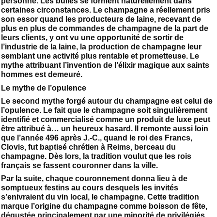
personne. Les bulles se forment naturellement dans
certaines circonstances. Le champagne a réellement pris
son essor quand les producteurs de laine, recevant de
plus en plus de commandes de champagne de la part de
leurs clients, y ont vu une opportunité de sortir de
l’industrie de la laine, la production de champagne leur
semblant une activité plus rentable et prometteuse. Le
mythe attribuant l’invention de l’élixir magique aux saints
hommes est demeuré.
Le mythe de l’opulence
Le second mythe forgé autour du champagne est celui de
l’opulence. Le fait que le champagne soit singulièrement
identifié et commercialisé comme un produit de luxe peut
être attribué à… un heureux hasard. Il remonte aussi loin
que l’année 496 après J.-C., quand le roi des Francs,
Clovis, fut baptisé chrétien à Reims, berceau du
champagne. Dès lors, la tradition voulut que les rois
français se fassent couronner dans la ville.
Par la suite, chaque couronnement donna lieu à de
somptueux festins au cours desquels les invités
s’enivraient du vin local, le champagne. Cette tradition
marque l’origine du champagne comme boisson de fête,
dégustée principalement par une minorité de privilégiés.