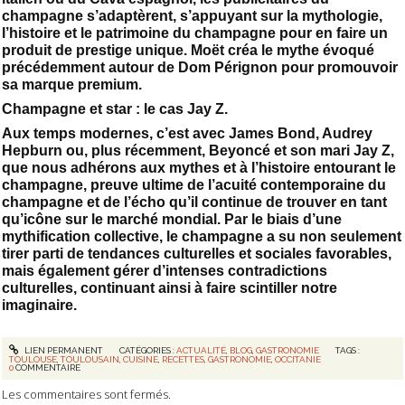
champagne s’adaptèrent, s’appuyant sur la mythologie,
l’histoire et le patrimoine du champagne pour en faire un
produit de prestige unique. Moët créa le mythe évoqué
précédemment autour de Dom Pérignon pour promouvoir
sa marque premium.
Champagne et star : le cas Jay Z.
Aux temps modernes, c’est avec James Bond, Audrey
Hepburn ou, plus récemment, Beyoncé et son mari Jay Z,
que nous adhérons aux mythes et à l’histoire entourant le
champagne, preuve ultime de l’acuité contemporaine du
champagne et de l’écho qu’il continue de trouver en tant
qu’icône sur le marché mondial. Par le biais d’une
mythification collective, le champagne a su non seulement
tirer parti de tendances culturelles et sociales favorables,
mais également gérer d’intenses contradictions
culturelles, continuant ainsi à faire scintiller notre
imaginaire.
LIEN PERMANENT
CATÉGORIES :
ACTUALITÉ
,
BLOG
,
GASTRONOMIE
TAGS :
TOULOUSE
,
TOULOUSAIN
,
CUISINE
,
RECETTES
,
GASTRONOMIE
,
OCCITANIE
0
COMMENTAIRE
Les commentaires sont fermés.