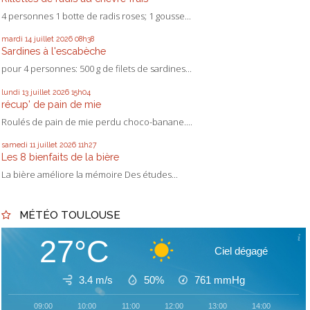
4 personnes 1 botte de radis roses; 1 gousse...
mardi 14
juillet 2026
08h38
Sardines à l'escabèche
pour 4 personnes: 500 g de filets de sardines...
lundi 13
juillet 2026
15h04
récup' de pain de mie
Roulés de pain de mie perdu choco-banane....
samedi 11
juillet 2026
11h27
Les 8 bienfaits de la bière
La bière améliore la mémoire Des études...
MÉTÉO TOULOUSE
27°C
Ciel dégagé
3.4 m/s
50%
761
mmHg
09:00
10:00
11:00
12:00
13:00
14:00
15: