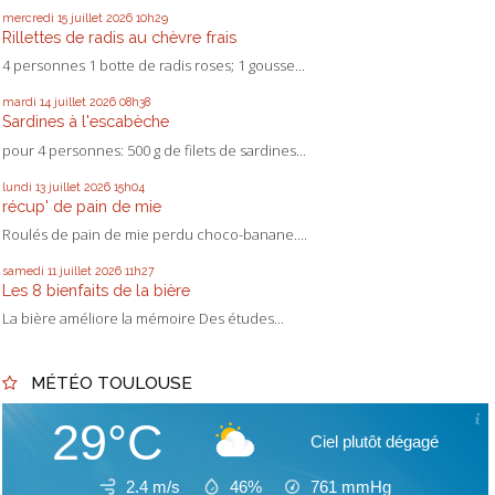
mercredi 15
juillet 2026
10h29
Rillettes de radis au chèvre frais
4 personnes 1 botte de radis roses; 1 gousse...
mardi 14
juillet 2026
08h38
Sardines à l'escabèche
pour 4 personnes: 500 g de filets de sardines...
lundi 13
juillet 2026
15h04
récup' de pain de mie
Roulés de pain de mie perdu choco-banane....
samedi 11
juillet 2026
11h27
Les 8 bienfaits de la bière
La bière améliore la mémoire Des études...
MÉTÉO TOULOUSE
29°C
Ciel plutôt dégagé
2.4 m/s
46%
761
mmHg