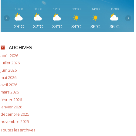
10:00
11:00
12:00
13:00
14:00
15:00
16:
‹
›
29°C
32°C
34°C
34°C
36°C
36°C
37
ARCHIVES
août 2026
juillet 2026
juin 2026
mai 2026
avril 2026
mars 2026
février 2026
janvier 2026
décembre 2025
novembre 2025
Toutes les archives