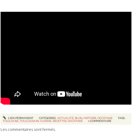
LIEN PERMANENT
CATÉGORIES :
ACTUALITÉ
,
BLOG
,
HISTOIRE
,
OCCITANIE
TAGS :
TOULOUSE
,
TOULOUSAIN
,
CUISINE
,
RECETTES
,
OCCITANIE
0
COMMENTAIRE
Les commentaires sont fermés.