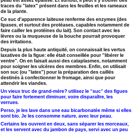
peau est assez épaisse. Et surtout, il peut s'y trouver des
traces du "latex" présent dans les feuilles et les rameaux
de la plante.
Ce suc d'apparence laiteuse renferme des enzymes (des
lipases, et surtout des protéases, capables notamment de
faire cailler les protéines du lait). Son contact avec les
lèvres ou la muqueuse de la bouche pourrait provoquer
des irritations.
Depuis la plus haute antiquité, on connaissait les vertus
laxatives de la figue: elle était conseillée pour "libérer le
ventre". On en faisait aussi des cataplasmes, notamment
pour soigner les ulcères des membres. Enfin, on utilisait
son suc (ou "latex") pour la préparation des caillés
destinés à confectionner le fromage, ainsi que pour
attendrir les viandes.
Un vieux truc de grand-mère? utilisez le “suc“ des figues
pour faire fortement diminuer, voire disparaître, les
verrues.
Perso, je les lave dans une eau bicarbonatée même si elles
sont bio. Je les consomme nature, avec leur peau.
Certains les ouvrent en deux, sans séparer les morceaux,
et les servent avec du jambon de pays, servi avec un peu