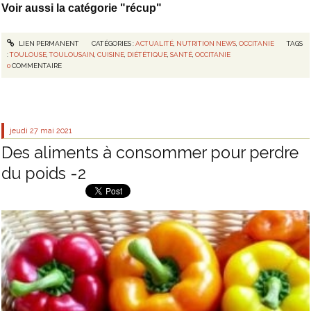
Voir aussi la catégorie "récup"
LIEN PERMANENT
CATÉGORIES :
ACTUALITÉ
,
NUTRITION NEWS
,
OCCITANIE
TAGS
:
TOULOUSE
,
TOULOUSAIN
,
CUISINE
,
DIÉTÉTIQUE
,
SANTÉ
,
OCCITANIE
0
COMMENTAIRE
jeudi 27
mai 2021
Des aliments à consommer pour perdre
du poids -2