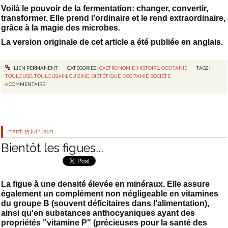
Voilà le pouvoir de la fermentation: changer, convertir,
transformer. Elle prend l’ordinaire et le rend extraordinaire,
grâce à la magie des microbes.
La version originale de cet article a été publiée en anglais.
LIEN PERMANENT
CATÉGORIES :
GASTRONOMIE
,
HISTOIRE
,
OCCITANIE
TAGS :
TOULOUSE
,
TOULOUSAIN
,
CUISINE
,
DIÉTÉTIQUE
,
OCCITANIE
,
SOCIÉTÉ
0
COMMENTAIRE
mardi 15
juin 2021
Bientôt les figues...
La figue à une densité élevée en minéraux. Elle assure
également un complément non négligeable en vitamines
du groupe B (souvent déficitaires dans l'alimentation),
ainsi qu'en substances anthocya­niques ayant des
propriétés "vitamine P" (précieuses pour la santé des