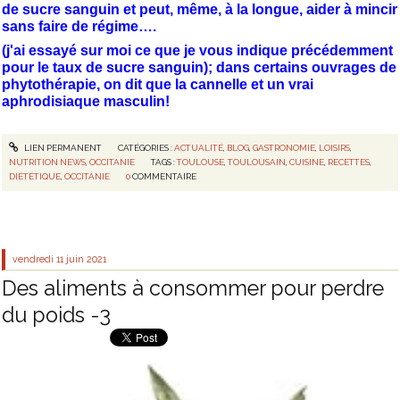
de sucre sanguin et peut, même, à la longue, aider à mincir
sans faire de régime….
(j'ai essayé sur moi ce que je vous indique précédemment
pour le taux de sucre sanguin); dans certains ouvrages de
phytothérapie, on dit que la cannelle et un vrai
aphrodisiaque masculin!
LIEN PERMANENT
CATÉGORIES :
ACTUALITÉ
,
BLOG
,
GASTRONOMIE
,
LOISIRS
,
NUTRITION NEWS
,
OCCITANIE
TAGS :
TOULOUSE
,
TOULOUSAIN
,
CUISINE
,
RECETTES
,
DIÉTÉTIQUE
,
OCCITANIE
0
COMMENTAIRE
vendredi 11
juin 2021
Des aliments à consommer pour perdre
du poids -3