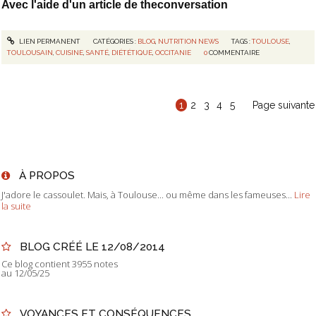
Avec l'aide d'un article de theconversation
LIEN PERMANENT
CATÉGORIES :
BLOG
,
NUTRITION NEWS
TAGS :
TOULOUSE
,
TOULOUSAIN
,
CUISINE
,
SANTÉ
,
DIÉTÉTIQUE
,
OCCITANIE
0
COMMENTAIRE
1
2
3
4
5
Page suivante
À PROPOS
J'adore le cassoulet. Mais, à Toulouse... ou même dans les fameuses...
Lire
la suite
BLOG CRÉÉ LE 12/08/2014
Ce blog contient 3955 notes
au 12/05/25
VOYANCES ET CONSÉQUENCES