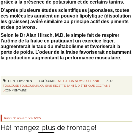
grâce à la présence de potassium et de certains tanins.
D’après plusieurs études scientifiques japonaises, toutes
ces molécules auraient un pouvoir lipolytique (dissolution
les graisses) avéré similaire au principe actif des piments
et des poivrons.
Selon le Dr Alan Hirsch, M.D, le simple fait de respirer
l’arôme de la fraise en pratiquant un exercice léger,
augmenterait le taux du métabolisme et favoriserait la
perte de poids. L’odeur de la fraise favoriserait notamment
la production augmentant la performance musculaire.
LIEN PERMANENT
CATÉGORIES :
NUTRITION NEWS
,
OCCITANIE
TAGS :
TOULOUSE
,
TOULOUSAIN
,
CUISINE
,
RECETTE
,
SANTÉ
,
DIÉTÉTIQUE
,
OCCITANE
0
COMMENTAIRE
lundi 16
novembre 2020
Hé! mangez plus de fromage!