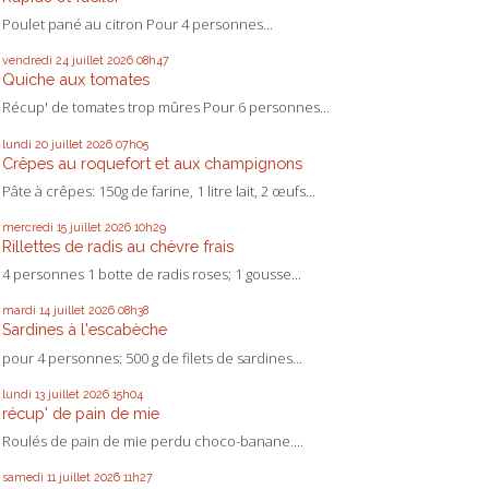
Poulet pané au citron Pour 4 personnes...
vendredi 24
juillet 2026
08h47
Quiche aux tomates
Récup' de tomates trop mûres Pour 6 personnes...
lundi 20
juillet 2026
07h05
Crêpes au roquefort et aux champignons
Pâte à crêpes: 150g de farine, 1 litre lait, 2 œufs...
mercredi 15
juillet 2026
10h29
Rillettes de radis au chèvre frais
4 personnes 1 botte de radis roses; 1 gousse...
mardi 14
juillet 2026
08h38
Sardines à l'escabèche
pour 4 personnes: 500 g de filets de sardines...
lundi 13
juillet 2026
15h04
récup' de pain de mie
Roulés de pain de mie perdu choco-banane....
samedi 11
juillet 2026
11h27