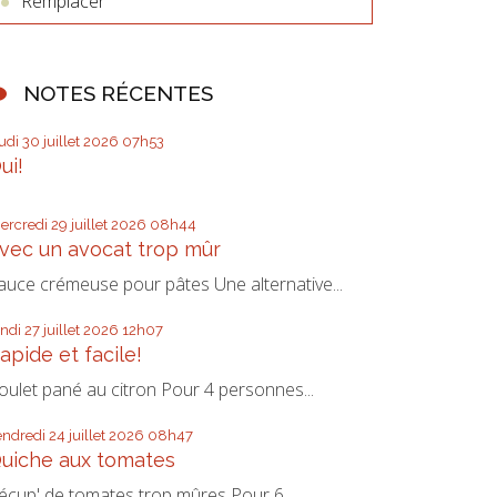
Remplacer
NOTES RÉCENTES
eudi 30
juillet 2026
07h53
ui!
ercredi 29
juillet 2026
08h44
vec un avocat trop mûr
auce crémeuse pour pâtes Une alternative...
undi 27
juillet 2026
12h07
apide et facile!
oulet pané au citron Pour 4 personnes...
endredi 24
juillet 2026
08h47
uiche aux tomates
écup' de tomates trop mûres Pour 6