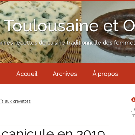
 Toulousaine et 
nes recettes de cuisine traditionnelle des femmes 
Accueil
Archives
À propos
ïs aux crevettes
J
m
 canicule en 2019