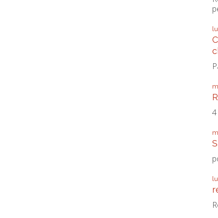
p
l
C
c
P
m
R
4
m
S
p
l
r
R