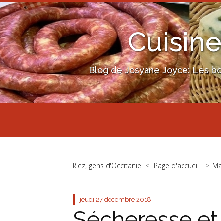
Cuisine
Blog de Josyane Joyce: Les bon
Riez, gens d'Occitanie!
Page d'accueil
Ma
jeudi 27
décembre 2018
Sécheresse et