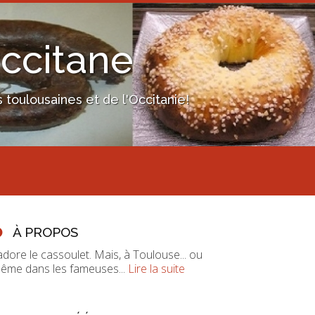
Occitane
toulousaines et de l'Occitanie!
À PROPOS
'adore le cassoulet. Mais, à Toulouse... ou
ême dans les fameuses...
Lire la suite