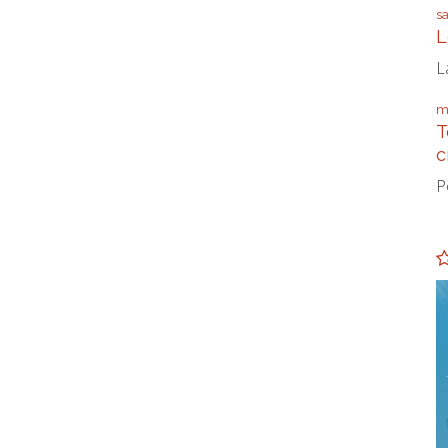
s
L
L
m
T
c
P