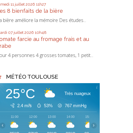
amedi 11
juillet 2026
11h27
es 8 bienfaits de la bière
a bière améliore la mémoire Des études...
ardi 07
juillet 2026
10h48
omate farcie au fromage frais et au
rabe
our 4 personnes 4 grosses tomates, 1 petit...
MÉTÉO TOULOUSE
25°C
Très nuageux
2.4 m/s
53%
767
mmHg
11:00
12:00
13:00
14:00
15:00
16:00
17:00
‹
›