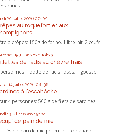
ersonnes...
undi 20
juillet 2026
07h05
rêpes au roquefort et aux
hampignons
âte à crêpes: 150g de farine, 1 litre lait, 2 œufs...
ercredi 15
juillet 2026
10h29
illettes de radis au chèvre frais
 personnes 1 botte de radis roses; 1 gousse...
ardi 14
juillet 2026
08h38
ardines à l'escabèche
our 4 personnes: 500 g de filets de sardines...
undi 13
juillet 2026
15h04
écup' de pain de mie
oulés de pain de mie perdu choco-banane....