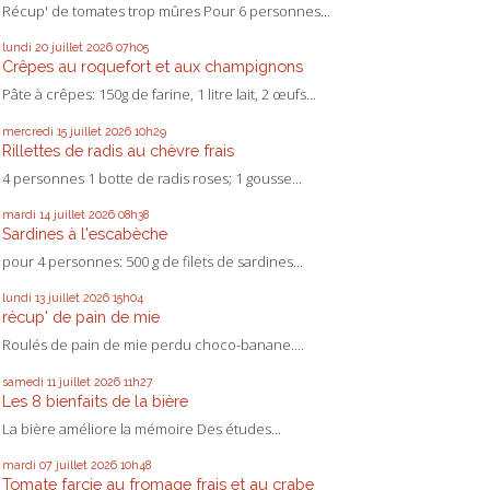
Récup' de tomates trop mûres Pour 6 personnes...
lundi 20
juillet 2026
07h05
Crêpes au roquefort et aux champignons
Pâte à crêpes: 150g de farine, 1 litre lait, 2 œufs...
mercredi 15
juillet 2026
10h29
Rillettes de radis au chèvre frais
4 personnes 1 botte de radis roses; 1 gousse...
mardi 14
juillet 2026
08h38
Sardines à l'escabèche
pour 4 personnes: 500 g de filets de sardines...
lundi 13
juillet 2026
15h04
récup' de pain de mie
Roulés de pain de mie perdu choco-banane....
samedi 11
juillet 2026
11h27
Les 8 bienfaits de la bière
La bière améliore la mémoire Des études...
mardi 07
juillet 2026
10h48
Tomate farcie au fromage frais et au crabe