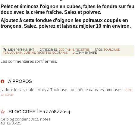
Pelez et émincez l'oignon en cubes, faites-le fondre sur feu
doux avec la crème fraîche. Salez et poivrez.
Ajoutez à cette fondue d'oignon les poireaux coupés en
tronçons. Salez, poivrez et laissez mijoter 10 min environ.
LIEN PERMANENT
CATÉGORIES :
OCCITANIE
,
RECETTES
TAGS :
TOULOUSE
,
TOULOUSAIN
,
CUISINE
,
RECETTES
,
OCCITANIE
0
COMMENTAIRE
Les commentaires sont fermés.
À PROPOS
J'adore le cassoulet. Mais, à Toulouse... ou même dans les fameuses...
Lire
la suite
BLOG CRÉÉ LE 12/08/2014
Ce blog contient 3955 notes
au 12/05/25