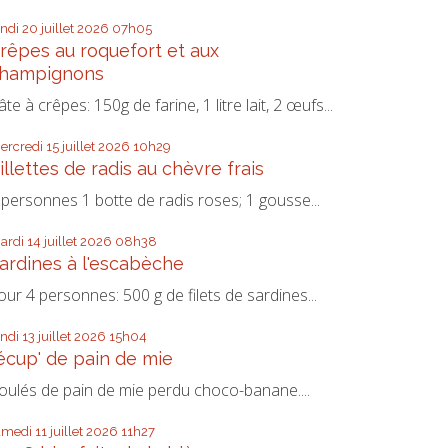
undi 20
juillet 2026
07h05
rêpes au roquefort et aux
hampignons
âte à crêpes: 150g de farine, 1 litre lait, 2 œufs...
ercredi 15
juillet 2026
10h29
illettes de radis au chèvre frais
 personnes 1 botte de radis roses; 1 gousse...
ardi 14
juillet 2026
08h38
ardines à l'escabèche
our 4 personnes: 500 g de filets de sardines...
undi 13
juillet 2026
15h04
écup' de pain de mie
oulés de pain de mie perdu choco-banane....
amedi 11
juillet 2026
11h27