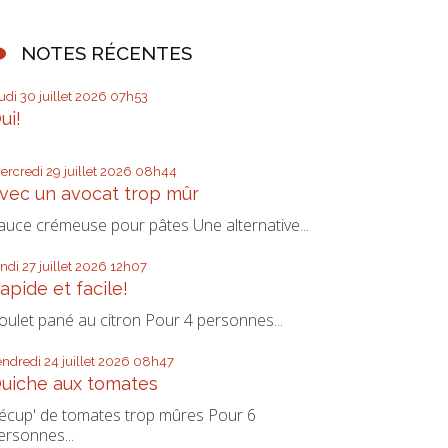
NOTES RÉCENTES
eudi 30
juillet 2026
07h53
ui!
ercredi 29
juillet 2026
08h44
vec un avocat trop mûr
auce crémeuse pour pâtes Une alternative...
undi 27
juillet 2026
12h07
apide et facile!
oulet pané au citron Pour 4 personnes...
endredi 24
juillet 2026
08h47
uiche aux tomates
écup' de tomates trop mûres Pour 6
ersonnes...