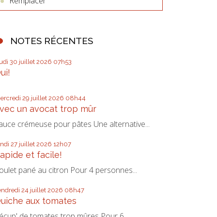
Remplacer
NOTES RÉCENTES
eudi 30
juillet 2026
07h53
ui!
ercredi 29
juillet 2026
08h44
vec un avocat trop mûr
auce crémeuse pour pâtes Une alternative...
undi 27
juillet 2026
12h07
apide et facile!
oulet pané au citron Pour 4 personnes...
endredi 24
juillet 2026
08h47
uiche aux tomates
écup' de tomates trop mûres Pour 6