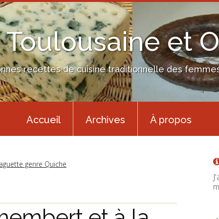
 Toulousaine et 
nes recettes de cuisine traditionnelle des femmes 
Accueil
Archives
À propos
aguette genre Quiche
J
m
membert et à la