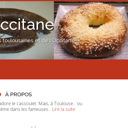
Occitane
toulousaines et de l'Occitanie!
À PROPOS
'adore le cassoulet. Mais, à Toulouse... ou
ême dans les fameuses...
Lire la suite