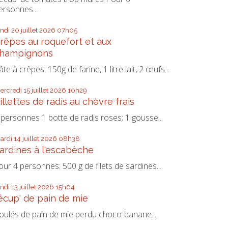
ersonnes...
undi 20
juillet 2026
07h05
rêpes au roquefort et aux
hampignons
âte à crêpes: 150g de farine, 1 litre lait, 2 œufs...
ercredi 15
juillet 2026
10h29
illettes de radis au chèvre frais
 personnes 1 botte de radis roses; 1 gousse...
ardi 14
juillet 2026
08h38
ardines à l'escabèche
our 4 personnes: 500 g de filets de sardines...
undi 13
juillet 2026
15h04
écup' de pain de mie
oulés de pain de mie perdu choco-banane....