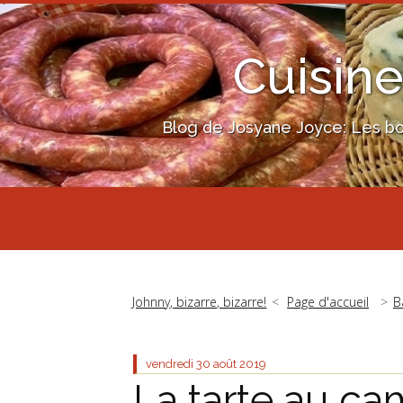
Cuisine
Blog de Josyane Joyce: Les bon
Johnny, bizarre, bizarre!
Page d'accueil
B
vendredi 30
août 2019
La tarte au ca