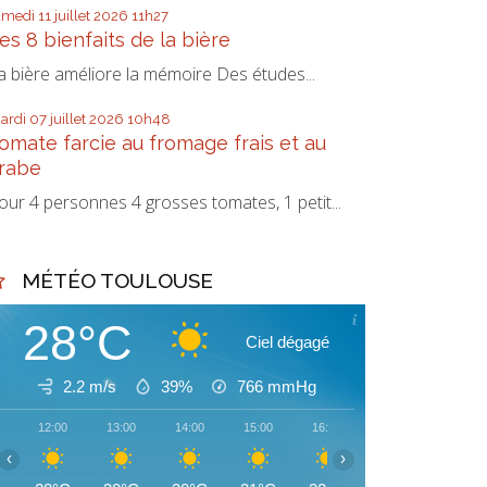
amedi 11
juillet 2026
11h27
es 8 bienfaits de la bière
a bière améliore la mémoire Des études...
ardi 07
juillet 2026
10h48
omate farcie au fromage frais et au
rabe
our 4 personnes 4 grosses tomates, 1 petit...
MÉTÉO TOULOUSE
28°C
Ciel dégagé
2.2 m/s
39%
766
mmHg
12:00
13:00
14:00
15:00
16:00
17:00
18:00
‹
›