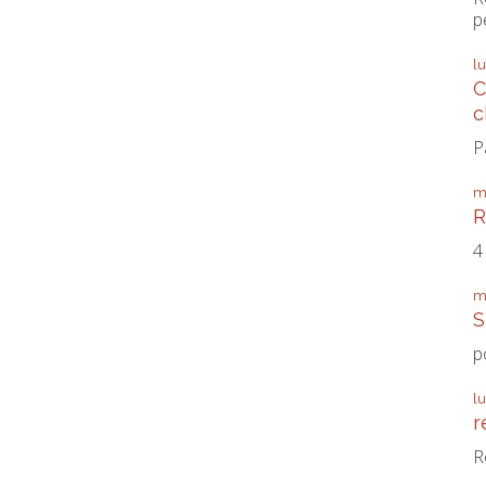
p
l
C
c
P
m
R
4
m
S
p
l
r
R