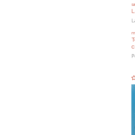
s
L
L
m
T
c
P