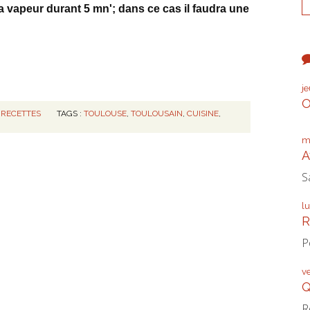
a vapeur durant 5 mn'; dans ce cas il faudra une
j
O
,
RECETTES
TAGS :
TOULOUSE
,
TOULOUSAIN
,
CUISINE
,
m
A
S
l
R
P
v
Q
R