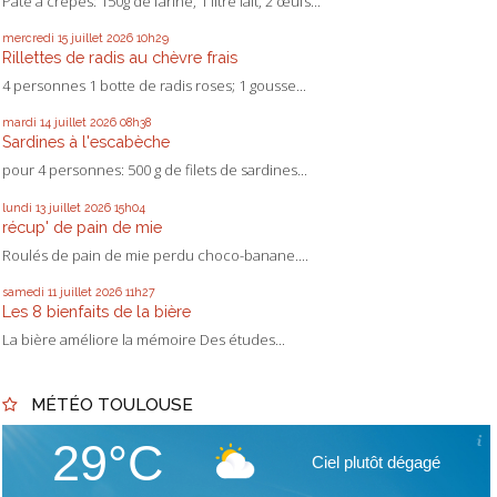
Pâte à crêpes: 150g de farine, 1 litre lait, 2 œufs...
mercredi 15
juillet 2026
10h29
Rillettes de radis au chèvre frais
4 personnes 1 botte de radis roses; 1 gousse...
mardi 14
juillet 2026
08h38
Sardines à l'escabèche
pour 4 personnes: 500 g de filets de sardines...
lundi 13
juillet 2026
15h04
récup' de pain de mie
Roulés de pain de mie perdu choco-banane....
samedi 11
juillet 2026
11h27
Les 8 bienfaits de la bière
La bière améliore la mémoire Des études...
MÉTÉO TOULOUSE
29°C
Ciel plutôt dégagé