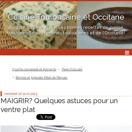
Cuisine Toulousaine et Occitane
Blog de Josyane Joyce: Les bonnes recettes de cuisine
traditionnelle des femmes toulousaines et de l'Occitanie!
Quiche cansalade et épinards
Page d'accueil
Bonnes et Joyeuses Fêtes de Pâques
vendredi 07
avril 2023
MAIGRIR? Quelques astuces pour un
ventre plat