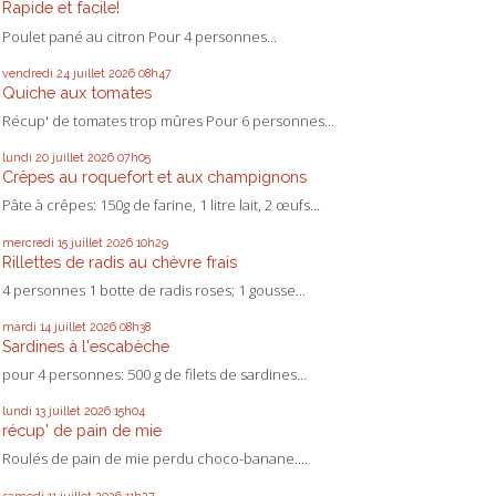
Rapide et facile!
Poulet pané au citron Pour 4 personnes...
vendredi 24
juillet 2026
08h47
Quiche aux tomates
Récup' de tomates trop mûres Pour 6 personnes...
lundi 20
juillet 2026
07h05
Crêpes au roquefort et aux champignons
Pâte à crêpes: 150g de farine, 1 litre lait, 2 œufs...
mercredi 15
juillet 2026
10h29
Rillettes de radis au chèvre frais
4 personnes 1 botte de radis roses; 1 gousse...
mardi 14
juillet 2026
08h38
Sardines à l'escabèche
pour 4 personnes: 500 g de filets de sardines...
lundi 13
juillet 2026
15h04
récup' de pain de mie
Roulés de pain de mie perdu choco-banane....
samedi 11
juillet 2026
11h27