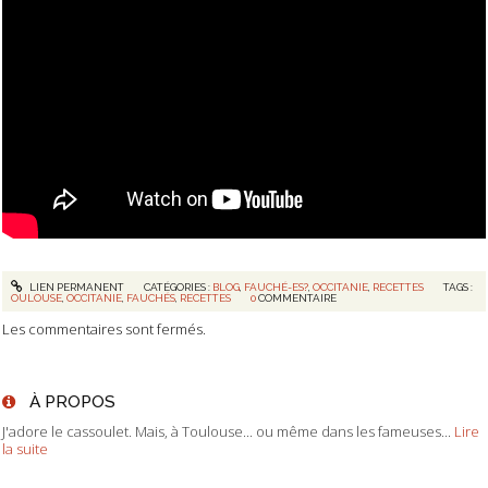
LIEN PERMANENT
CATÉGORIES :
BLOG
,
FAUCHÉ-ES?
,
OCCITANIE
,
RECETTES
TAGS :
OULOUSE
,
OCCITANIE
,
FAUCHÉS
,
RECETTES
0
COMMENTAIRE
Les commentaires sont fermés.
À PROPOS
J'adore le cassoulet. Mais, à Toulouse... ou même dans les fameuses...
Lire
la suite