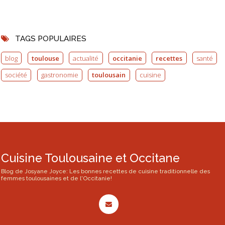
TAGS POPULAIRES
blog
toulouse
actualité
occitanie
recettes
santé
société
gastronomie
toulousain
cuisine
Cuisine Toulousaine et Occitane
Blog de Josyane Joyce: Les bonnes recettes de cuisine traditionnelle des
femmes toulousaines et de l'Occitanie!