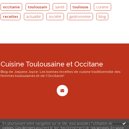
occitanie
toulousain
santé
toulouse
cuisine
recettes
actualité
société
gastronomie
blog
Cuisine Toulousaine et Occitane
Blog de Josyane Joyce: Les bonnes recettes de cuisine traditionnelle des
femmes toulousaines et de l'Occitanie!
En poursuivant votre navigation sur ce site, vous acceptez l'utilisation de
cookies. Ces derniers assurent le bon fonctionnement de nos services.
En savoir
Déclarer un contenu illicite
|
Mentions légales de ce blog