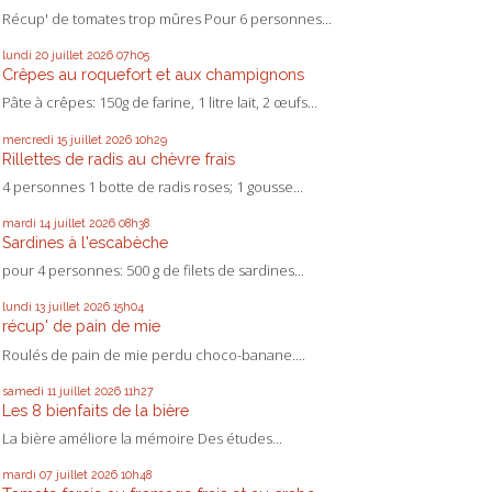
Récup' de tomates trop mûres Pour 6 personnes...
lundi 20
juillet 2026
07h05
Crêpes au roquefort et aux champignons
Pâte à crêpes: 150g de farine, 1 litre lait, 2 œufs...
mercredi 15
juillet 2026
10h29
Rillettes de radis au chèvre frais
4 personnes 1 botte de radis roses; 1 gousse...
mardi 14
juillet 2026
08h38
Sardines à l'escabèche
pour 4 personnes: 500 g de filets de sardines...
lundi 13
juillet 2026
15h04
récup' de pain de mie
Roulés de pain de mie perdu choco-banane....
samedi 11
juillet 2026
11h27
Les 8 bienfaits de la bière
La bière améliore la mémoire Des études...
mardi 07
juillet 2026
10h48