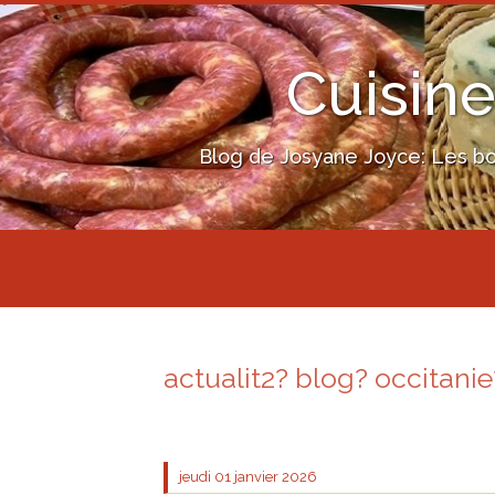
Cuisine
Blog de Josyane Joyce: Les bon
actualit2? blog? occitanie
jeudi 01
janvier 2026