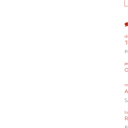
d
T
P
j
O
m
A
S
l
R
P