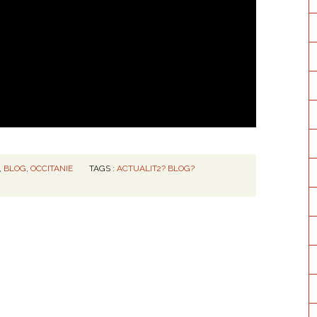
,
BLOG
,
OCCITANIE
TAGS :
ACTUALIT2? BLOG?