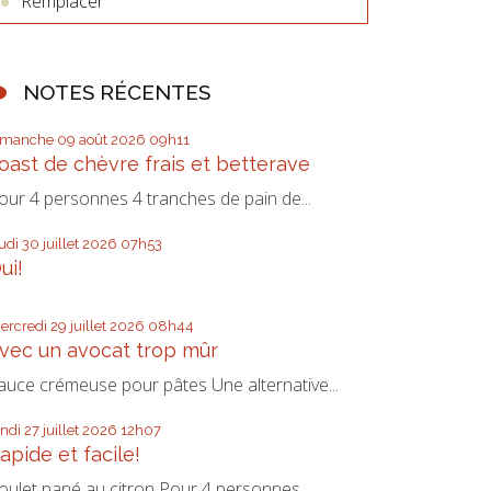
Remplacer
NOTES RÉCENTES
imanche 09
août 2026
09h11
oast de chèvre frais et betterave
our 4 personnes 4 tranches de pain de...
eudi 30
juillet 2026
07h53
ui!
ercredi 29
juillet 2026
08h44
vec un avocat trop mûr
auce crémeuse pour pâtes Une alternative...
undi 27
juillet 2026
12h07
apide et facile!
oulet pané au citron Pour 4 personnes...