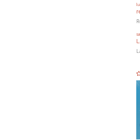
l
r
R
s
L
L