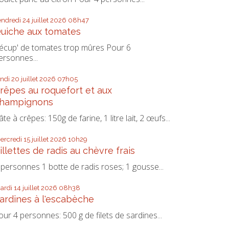
endredi 24
juillet 2026
08h47
uiche aux tomates
écup' de tomates trop mûres Pour 6
ersonnes...
undi 20
juillet 2026
07h05
rêpes au roquefort et aux
hampignons
âte à crêpes: 150g de farine, 1 litre lait, 2 œufs...
ercredi 15
juillet 2026
10h29
illettes de radis au chèvre frais
 personnes 1 botte de radis roses; 1 gousse...
ardi 14
juillet 2026
08h38
ardines à l'escabèche
our 4 personnes: 500 g de filets de sardines...