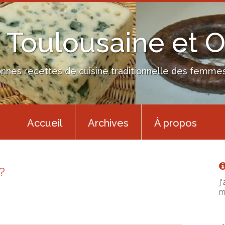
 Toulousaine et 
nes recettes de cuisine traditionnelle des femmes 
Accueil
Archives
À propos
?
J
m