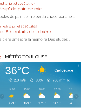
undi 13
juillet 2026
15h04
écup' de pain de mie
oulés de pain de mie perdu choco-banane....
amedi 11
juillet 2026
11h27
es 8 bienfaits de la bière
a bière améliore la mémoire Des études...
MÉTÉO TOULOUSE
36°C
Ciel dégagé
2.9 m/s
30%
760
mmHg
14:00
15:00
16:00
17:00
18:00
19:00
20:00
‹
›
36°C
36°C
37°C
36°C
34°C
31°C
31°C