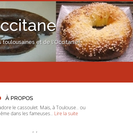
Occitane
toulousaines et de l'Occitanie!
À PROPOS
'adore le cassoulet. Mais, à Toulouse... ou
ême dans les fameuses...
Lire la suite