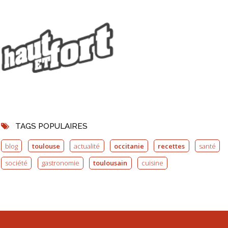
TAGS POPULAIRES
blog
toulouse
actualité
occitanie
recettes
santé
société
gastronomie
toulousain
cuisine