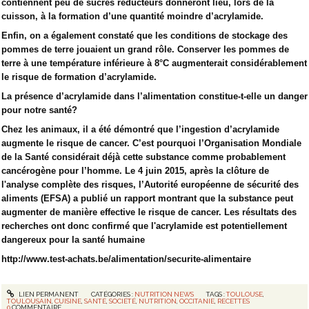
contiennent peu de sucres réducteurs donneront lieu, lors de la
cuisson, à la formation d’une quantité moindre d’acrylamide.
Enfin, on a également constaté que les conditions de stockage des
pommes de terre jouaient un grand rôle. Conserver les pommes de
terre à une température inférieure à 8°C augmenterait considérablement
le risque de formation d’acrylamide.
La présence d’acrylamide dans l’alimentation constitue-t-elle un danger
pour notre santé?
Chez les animaux, il a été démontré que l’ingestion d’acrylamide
augmente le risque de cancer. C’est pourquoi l’Organisation Mondiale
de la Santé considérait déjà cette substance comme probablement
cancérogène pour l’homme. Le 4 juin 2015, après la clôture de
l'analyse complète des risques, l’Autorité européenne de sécurité des
aliments (EFSA) a publié un rapport montrant que la substance peut
augmenter de manière effective le risque de cancer. Les résultats des
recherches ont donc confirmé que l'acrylamide est potentiellement
dangereux pour la santé humaine
http://www.test-achats.be/alimentation/securite-alimentaire
LIEN PERMANENT
CATÉGORIES :
NUTRITION NEWS
TAGS :
TOULOUSE
,
TOULOUSAIN
,
CUISINE
,
SANTÉ
,
SOCIÉTÉ
,
NUTRITION
,
OCCITANIE
,
RECETTES
0
COMMENTAIRE