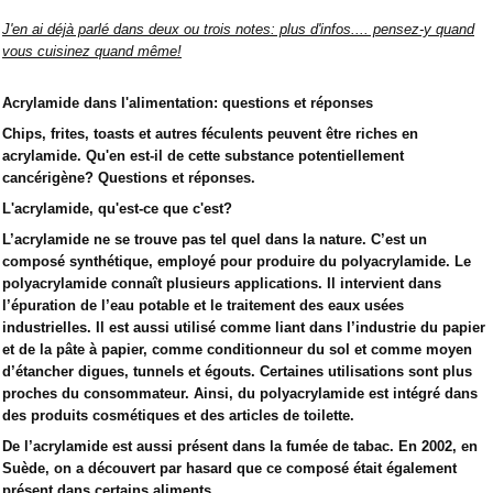
J'en ai déjà parlé dans deux ou trois notes: plus d'infos.... pensez-y quand
vous cuisinez quand même!
Acrylamide dans l'alimentation: questions et réponses
Chips, frites, toasts et autres féculents peuvent être riches en
acrylamide. Qu'en est-il de cette substance potentiellement
cancérigène? Questions et réponses.
L'acrylamide, qu'est-ce que c'est?
L’acrylamide ne se trouve pas tel quel dans la nature. C’est un
composé synthétique, employé pour produire du polyacrylamide. Le
polyacrylamide connaît plusieurs applications. Il intervient dans
l’épuration de l’eau potable et le traitement des eaux usées
industrielles. Il est aussi utilisé comme liant dans l’industrie du papier
et de la pâte à papier, comme conditionneur du sol et comme moyen
d’étancher digues, tunnels et égouts. Certaines utilisations sont plus
proches du consommateur. Ainsi, du polyacrylamide est intégré dans
des produits cosmétiques et des articles de toilette.
De l’acrylamide est aussi présent dans la fumée de tabac. En 2002, en
Suède, on a découvert par hasard que ce composé était également
présent dans certains aliments.