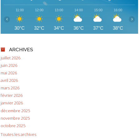
11:00
12:00
13:00
14:00
15:00
16:00
17:
‹
›
30°C
32°C
34°C
36°C
37°C
38°C
38
ARCHIVES
juillet 2026
juin 2026
mai 2026
avril 2026
mars 2026
février 2026
janvier 2026
décembre 2025
novembre 2025
octobre 2025
Toutes les archives