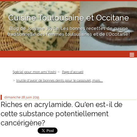
Cuisine Toulousaine et Occitane
Blog de Josyane Joyce: Les bonnes recettes de cuisine
traditionnelle des femmes toulousaines et de l'Occitanie!
Spécial pour mon ami Yoshi
Page d'accueil
Inutile d'avoir de bonnes dents pour le cassoulet, mais...
dimanche 28
juin 2015
Riches en acrylamide. Qu'en est-il de
cette substance potentiellement
cancérigène?