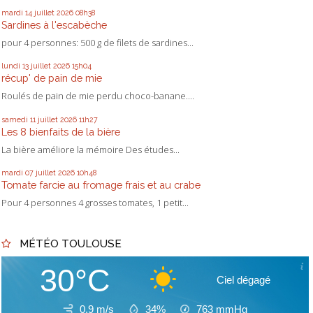
mardi 14
juillet 2026
08h38
Sardines à l'escabèche
pour 4 personnes: 500 g de filets de sardines...
lundi 13
juillet 2026
15h04
récup' de pain de mie
Roulés de pain de mie perdu choco-banane....
samedi 11
juillet 2026
11h27
Les 8 bienfaits de la bière
La bière améliore la mémoire Des études...
mardi 07
juillet 2026
10h48
Tomate farcie au fromage frais et au crabe
Pour 4 personnes 4 grosses tomates, 1 petit...
MÉTÉO TOULOUSE
30°C
Ciel dégagé
0.9 m/s
34%
763
mmHg