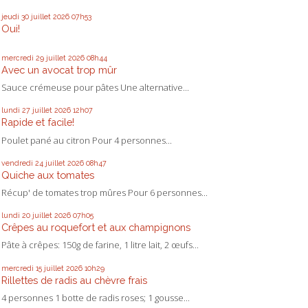
jeudi 30
juillet 2026
07h53
Oui!
mercredi 29
juillet 2026
08h44
Avec un avocat trop mûr
Sauce crémeuse pour pâtes Une alternative...
lundi 27
juillet 2026
12h07
Rapide et facile!
Poulet pané au citron Pour 4 personnes...
vendredi 24
juillet 2026
08h47
Quiche aux tomates
Récup' de tomates trop mûres Pour 6 personnes...
lundi 20
juillet 2026
07h05
Crêpes au roquefort et aux champignons
Pâte à crêpes: 150g de farine, 1 litre lait, 2 œufs...
mercredi 15
juillet 2026
10h29
Rillettes de radis au chèvre frais
4 personnes 1 botte de radis roses; 1 gousse...