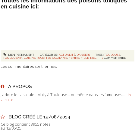
Toutes les informations des poisons toxiques
en cuisine ici:
LIEN PERMANENT
CATÉGORIES :
ACTUALITÉ
,
DANGERS
TAGS :
TOULOUSE
,
TOULOUSAIN
,
CUISINE
,
RECETTES
,
OCCITANIE
,
FEMME
,
FILLE
,
MEC
0
COMMENTAIRE
Les commentaires sont fermés.
À PROPOS
J'adore le cassoulet. Mais, à Toulouse... ou même dans les fameuses...
Lire
la suite
BLOG CRÉÉ LE 12/08/2014
Ce blog contient 3955 notes
au 12/05/25