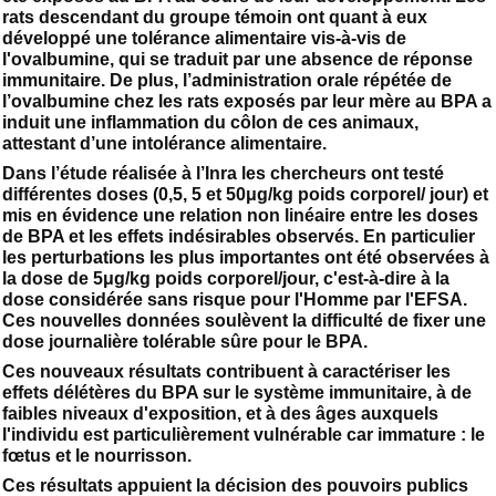
rats descendant du groupe témoin ont quant à eux
développé une tolérance alimentaire vis-à-vis de
l'ovalbumine, qui se traduit par une absence de réponse
immunitaire. De plus, l’administration orale répétée de
l’ovalbumine chez les rats exposés par leur mère au BPA a
induit une inflammation du côlon de ces animaux,
attestant d’une intolérance alimentaire.
Dans l’étude réalisée à l’Inra les chercheurs ont testé
différentes doses (0,5, 5 et 50μg/kg poids corporel/ jour) et
mis en évidence une relation non linéaire entre les doses
de BPA et les effets indésirables observés. En particulier
les perturbations les plus importantes ont été observées à
la dose de 5μg/kg poids corporel/jour, c'est-à-dire à la
dose considérée sans risque pour l'Homme par l'EFSA.
Ces nouvelles données soulèvent la difficulté de fixer une
dose journalière tolérable sûre pour le BPA.
Ces nouveaux résultats contribuent à caractériser les
effets délétères du BPA sur le système immunitaire, à de
faibles niveaux d'exposition, et à des âges auxquels
l'individu est particulièrement vulnérable car immature : le
fœtus et le nourrisson.
Ces résultats appuient la décision des pouvoirs publics