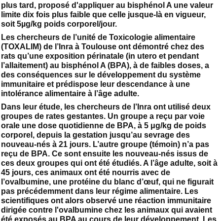
plus tard, proposé d'appliquer au bisphénol A une valeur
limite dix fois plus faible que celle jusque-là en vigueur,
soit 5µg/kg poids corporel/jour.
Les chercheurs de l’unité de Toxicologie alimentaire
(TOXALIM) de l’Inra à Toulouse ont démontré chez des
rats qu’une exposition périnatale (in utero et pendant
l’allaitement) au bisphénol A (BPA), à de faibles doses, a
des conséquences sur le développement du système
immunitaire et prédispose leur descendance à une
intolérance alimentaire à l’âge adulte.
Dans leur étude, les chercheurs de l’Inra ont utilisé deux
groupes de rates gestantes. Un groupe a reçu par voie
orale une dose quotidienne de BPA, à 5 μg/kg de poids
corporel, depuis la gestation jusqu’au sevrage des
nouveau-nés à 21 jours. L’autre groupe (témoin) n’a pas
reçu de BPA. Ce sont ensuite les nouveau-nés issus de
ces deux groupes qui ont été étudiés. A l’âge adulte, soit à
45 jours, ces animaux ont été nourris avec de
l’ovalbumine, une protéine du blanc d’œuf, qui ne figurait
pas précédemment dans leur régime alimentaire. Les
scientifiques ont alors observé une réaction immunitaire
dirigée contre l'ovalbumine chez les animaux qui avaient
été exposés au BPA au cours de leur développement. Les