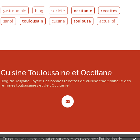
gastronomie
blog
société
occitanie
recettes
santé
toulousain
cuisine
toulouse
actualité
Cuisine Toulousaine et Occitane
Blog de Josyane Joyce: Les bonnes recettes de cuisine traditionnelle des
femmes toulousaines et de l'Occitanie!
En poursuivant votre navigation sur ce site, vous acceptez l'utilisation de