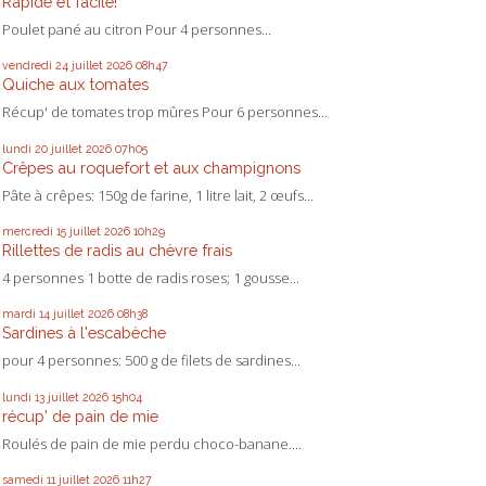
Rapide et facile!
Poulet pané au citron Pour 4 personnes...
vendredi 24
juillet 2026
08h47
Quiche aux tomates
Récup' de tomates trop mûres Pour 6 personnes...
lundi 20
juillet 2026
07h05
Crêpes au roquefort et aux champignons
Pâte à crêpes: 150g de farine, 1 litre lait, 2 œufs...
mercredi 15
juillet 2026
10h29
Rillettes de radis au chèvre frais
4 personnes 1 botte de radis roses; 1 gousse...
mardi 14
juillet 2026
08h38
Sardines à l'escabèche
pour 4 personnes: 500 g de filets de sardines...
lundi 13
juillet 2026
15h04
récup' de pain de mie
Roulés de pain de mie perdu choco-banane....
samedi 11
juillet 2026
11h27