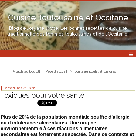
Cuisine Toulousaine et Occitane
Blog de Josyane Joyce: Les bonnes recettes de cuisine
traditionnelle des femmes toulousaines et de l'Occitanie!
A table au boulot!
Page d'accueil
Tourte au poulet et foie gras
samedi 30
avril 2016
Toxiques pour votre santé
Plus de 20% de la population mondiale souffre d’allergie
ou d’intolérance alimentaires. Une origine
environnementale à ces réactions alimentaires
secondaires est fortement suspectée. Dans ce contexte et