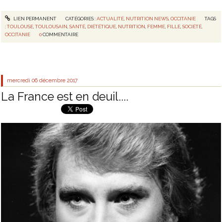
LIEN PERMANENT
CATÉGORIES :
ACTUALITÉ
,
NUTRITION NEWS
,
OCCITANIE
TAGS
:
TOULOUSE
,
TOULOUSAIN
,
SANTÉ
,
DIÉTÉTIQUE
,
NUTRITION
,
FEMME
,
FILLE
,
SOCIÉTÉ
,
OCCITANIE
0
COMMENTAIRE
mercredi 06
décembre 2017
La France est en deuil....