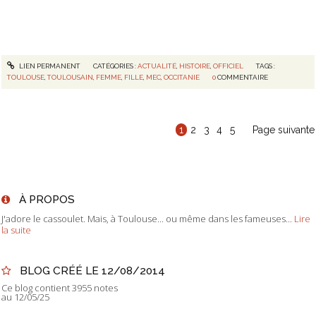
LIEN PERMANENT
CATÉGORIES :
ACTUALITÉ
,
HISTOIRE
,
OFFICIEL
TAGS :
TOULOUSE
,
TOULOUSAIN
,
FEMME
,
FILLE
,
MEC
,
OCCITANIE
0
COMMENTAIRE
1
2
3
4
5
Page suivante
À PROPOS
J'adore le cassoulet. Mais, à Toulouse... ou même dans les fameuses...
Lire
la suite
BLOG CRÉÉ LE 12/08/2014
Ce blog contient 3955 notes
au 12/05/25