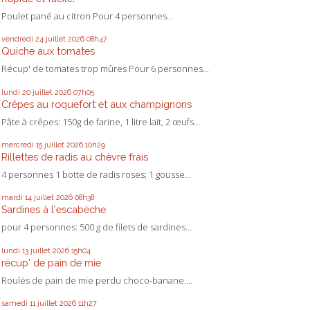
Poulet pané au citron Pour 4 personnes...
vendredi 24
juillet 2026
08h47
Quiche aux tomates
Récup' de tomates trop mûres Pour 6 personnes...
lundi 20
juillet 2026
07h05
Crêpes au roquefort et aux champignons
Pâte à crêpes: 150g de farine, 1 litre lait, 2 œufs...
mercredi 15
juillet 2026
10h29
Rillettes de radis au chèvre frais
4 personnes 1 botte de radis roses; 1 gousse...
mardi 14
juillet 2026
08h38
Sardines à l'escabèche
pour 4 personnes: 500 g de filets de sardines...
lundi 13
juillet 2026
15h04
récup' de pain de mie
Roulés de pain de mie perdu choco-banane....
samedi 11
juillet 2026
11h27