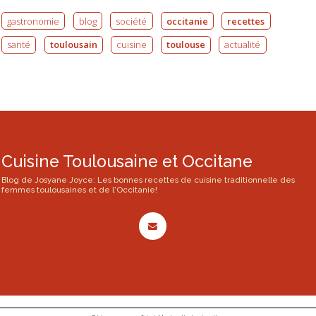
gastronomie
blog
société
occitanie
recettes
santé
toulousain
cuisine
toulouse
actualité
Cuisine Toulousaine et Occitane
Blog de Josyane Joyce: Les bonnes recettes de cuisine traditionnelle des
femmes toulousaines et de l'Occitanie!