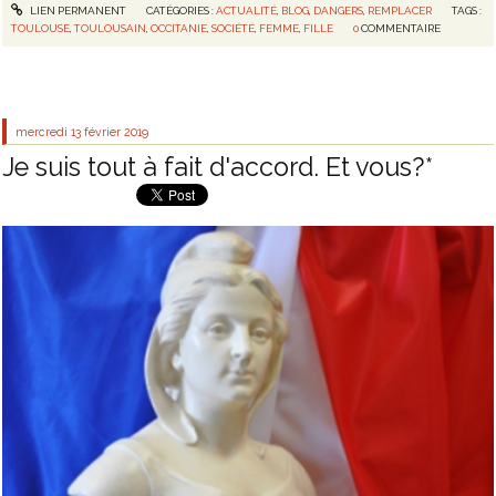
LIEN PERMANENT
CATÉGORIES :
ACTUALITÉ
,
BLOG
,
DANGERS
,
REMPLACER
TAGS :
TOULOUSE
,
TOULOUSAIN
,
OCCITANIE
,
SOCIÉTÉ
,
FEMME
,
FILLE
0
COMMENTAIRE
mercredi 13
février 2019
Je suis tout à fait d'accord. Et vous?*