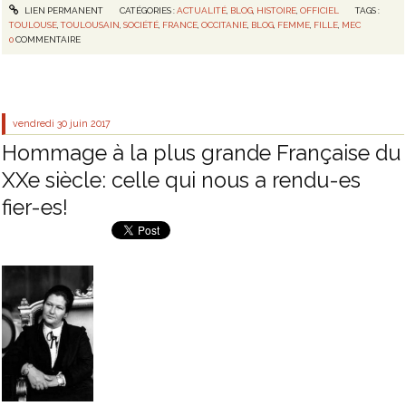
LIEN PERMANENT
CATÉGORIES :
ACTUALITÉ
,
BLOG
,
HISTOIRE
,
OFFICIEL
TAGS :
TOULOUSE
,
TOULOUSAIN
,
SOCIÉTÉ
,
FRANCE
,
OCCITANIE
,
BLOG
,
FEMME
,
FILLE
,
MEC
0
COMMENTAIRE
vendredi 30
juin 2017
Hommage à la plus grande Française du
XXe siècle: celle qui nous a rendu-es
fier-es!