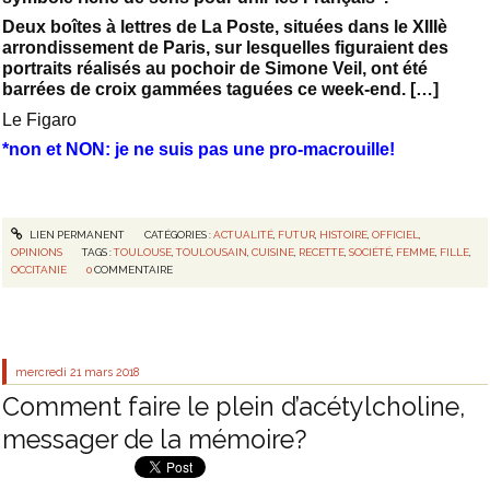
Deux boîtes à lettres de La Poste, situées dans le XIIIè
arrondissement de Paris, sur lesquelles figuraient des
portraits réalisés au pochoir de Simone Veil, ont été
barrées de croix gammées taguées ce week-end. […]
Le Figaro
*non et NON: je ne suis pas une pro-macrouille!
LIEN PERMANENT
CATÉGORIES :
ACTUALITÉ
,
FUTUR
,
HISTOIRE
,
OFFICIEL
,
OPINIONS
TAGS :
TOULOUSE
,
TOULOUSAIN
,
CUISINE
,
RECETTE
,
SOCIÉTÉ
,
FEMME
,
FILLE
,
OCCITANIE
0
COMMENTAIRE
mercredi 21
mars 2018
Comment faire le plein d’acétylcholine,
messager de la mémoire?