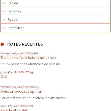
Rapido
Recettes
Récup'
Remplacer
NOTES RÉCENTES
dimanche 09
août 2026
09h11
Toast de chèvre frais et betterave
Pour 4 personnes 4 tranches de pain de...
jeudi 30
juillet 2026
07h53
Oui!
mercredi 29
juillet 2026
08h44
Avec un avocat trop mûr
Sauce crémeuse pour pâtes Une alternative...
lundi 27
juillet 2026
12h07
Rapide et facile!