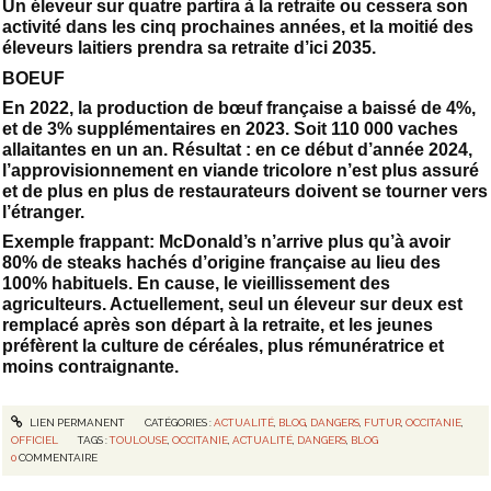
Un éleveur sur quatre partira à la retraite ou cessera son
activité dans les cinq prochaines années, et la moitié des
éleveurs laitiers prendra sa retraite d’ici 2035.
BOEUF
En 2022, la production de bœuf française a baissé de 4%,
et de 3% supplémentaires en 2023. Soit 110 000 vaches
allaitantes en un an. Résultat : en ce début d’année 2024,
l’approvisionnement en viande tricolore n’est plus assuré
et de plus en plus de restaurateurs doivent se tourner vers
l’étranger.
Exemple frappant: McDonald’s n’arrive plus qu’à avoir
80% de steaks hachés d’origine française au lieu des
100% habituels. En cause, le vieillissement des
agriculteurs. Actuellement, seul un éleveur sur deux est
remplacé après son départ à la retraite, et les jeunes
préfèrent la culture de céréales, plus rémunératrice et
moins contraignante.
LIEN PERMANENT
CATÉGORIES :
ACTUALITÉ
,
BLOG
,
DANGERS
,
FUTUR
,
OCCITANIE
,
OFFICIEL
TAGS :
TOULOUSE
,
OCCITANIE
,
ACTUALITÉ
,
DANGERS
,
BLOG
0
COMMENTAIRE