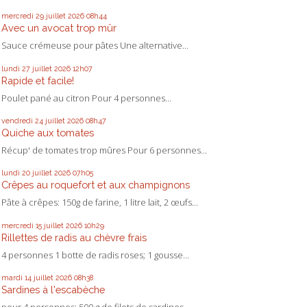
mercredi 29
juillet 2026
08h44
Avec un avocat trop mûr
Sauce crémeuse pour pâtes Une alternative...
lundi 27
juillet 2026
12h07
Rapide et facile!
Poulet pané au citron Pour 4 personnes...
vendredi 24
juillet 2026
08h47
Quiche aux tomates
Récup' de tomates trop mûres Pour 6 personnes...
lundi 20
juillet 2026
07h05
Crêpes au roquefort et aux champignons
Pâte à crêpes: 150g de farine, 1 litre lait, 2 œufs...
mercredi 15
juillet 2026
10h29
Rillettes de radis au chèvre frais
4 personnes 1 botte de radis roses; 1 gousse...
mardi 14
juillet 2026
08h38
Sardines à l'escabèche