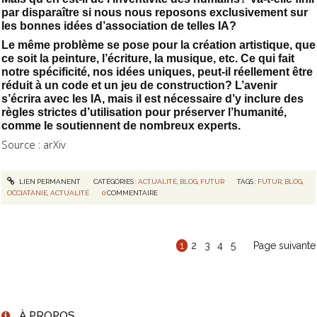
par disparaître si nous nous reposons exclusivement sur
les bonnes idées d’association de telles IA?
Le même problème se pose pour la création artistique, que
ce soit la peinture, l’écriture, la musique, etc. Ce qui fait
notre spécificité, nos idées uniques, peut-il réellement être
réduit à un code et un jeu de construction? L’avenir
s’écrira avec les IA, mais il est nécessaire d’y inclure des
règles strictes d’utilisation pour préserver l’humanité,
comme le soutiennent de nombreux experts.
Source : arXiv
LIEN PERMANENT
CATÉGORIES :
ACTUALITÉ
,
BLOG
,
FUTUR
TAGS :
FUTUR
,
BLOG
,
OCCIATANIE
,
ACTUALITÉ
0
COMMENTAIRE
1
2
3
4
5
Page suivante
À PROPOS