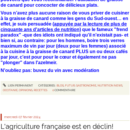
de canard pour concocter de délicieux plats.
Vous n’avez plus aucune raison de vous priver de cuisiner
à la graisse de canard comme les gens du Sud-ouest… en
effet, je suis persuadée
(appuyée par la lecture de plus de
cinquante ans d'articles de nutrition)
que le fameux "frend
paradox" -que des idiots ont indiqué qu'il n'existait pas- et
bien si, au contraire: pour les hommes, boire trois verres
maximum de vin par jour (deux pour les femmes) associé
à la cuisine à la graisse de canard PLUS un ou deux cafés
par jour, c'est pour pour le cœur et également ne pas
"plonger" dans l'azelmeir.
N'oubliez pas: buvez du vin avec modération
LIEN PERMANENT
CATÉGORIES :
BLOG
,
FUTUR
,
GASTRONOMIE
,
NUTRITION NEWS
,
OCCITANIE
,
OPINIONS
,
RECETTES
0
COMMENTAIRE
mercredi 07
février 2024
L'agriculture française est en déclin!