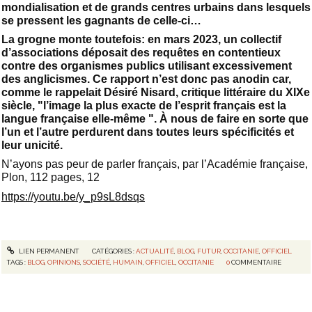
mondialisation et de grands centres urbains dans lesquels
se pressent les gagnants de celle-ci…
La grogne monte toutefois: en mars 2023, un collectif
d’associations déposait des requêtes en contentieux
contre des organismes publics utilisant excessivement
des anglicismes. Ce rapport n’est donc pas anodin car,
comme le rappelait Désiré Nisard, critique littéraire du XIXe
siècle, "l’image la plus exacte de l’esprit français est la
langue française elle-même ". À nous de faire en sorte que
l’un et l’autre perdurent dans toutes leurs spécificités et
leur unicité.
N’ayons pas peur de parler français, par l’Académie française,
Plon, 112 pages, 12
https://youtu.be/y_p9sL8dsqs
LIEN PERMANENT
CATÉGORIES :
ACTUALITÉ
,
BLOG
,
FUTUR
,
OCCITANIE
,
OFFICIEL
TAGS :
BLOG
,
OPINIONS
,
SOCIÉTÉ
,
HUMAIN
,
OFFICIEL
,
OCCITANIE
0
COMMENTAIRE