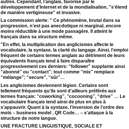
autres. Cependant, l’anglais, favorisé par le
développement d’Internet et de la mondialisation, "s’étend
de manière vertigineuse" et invasive.
La commission alerte: " Ce phénomène, brutal dans sa
progression, n’est pas anecdotique ni marginal, encore
moins réductible à une mode passagère. Il atteint le
français dans sa structure même.
"En effet, la multiplication des anglicismes affecte le
vocabulaire, la syntaxe, la clarté du langage. Ainsi, l’emploi
fréquent de certains termes anglais au détriment de leurs
équivalents français tend à faire disparaître
progressivement ces derniers: “follower” supplante ainsi
“abonné” ou “contact”; tout comme “mix” remplace
“mélange”; “secure”, “sûr”…
Les anglicismes deviennent légion. Certains sont
tellement fréquents qu’ils sont d’ailleurs préférés aux
termes français: “coworking”, “cocooning”, “drive” … Le
vocabulaire français tend ainsi de plus en plus à
s’appauvrir. Quant à la syntaxe, l’inversion de l’ordre des
mots – business model , QR Code… – s’attaque à la
structure de notre langue.
​UNE FRACTURE LINGUISTIQUE, SOCIALE ET