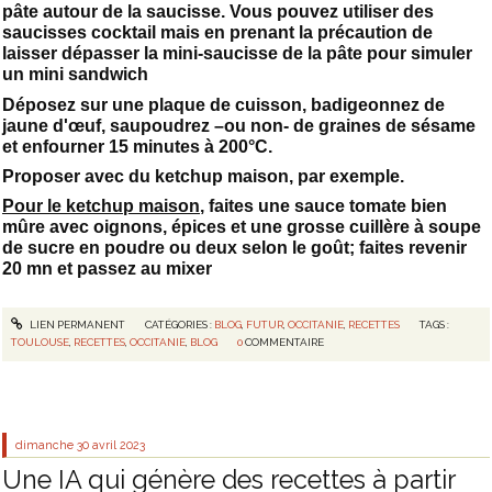
pâte autour de la saucisse. Vous pouvez utiliser des
saucisses cocktail mais en prenant la précaution de
laisser dépasser la mini-saucisse de la pâte pour simuler
un mini sandwich
Déposez sur une plaque de cuisson, badigeonnez de
jaune d'œuf, saupoudrez –ou non- de graines de sésame
et enfourner 15 minutes à 200°C.
Proposer avec du ketchup maison, par exemple.
Pour le ketchup maison
, faites une sauce tomate bien
mûre avec oignons, épices et une grosse cuillère à soupe
de sucre en poudre ou deux selon le goût; faites revenir
20 mn et passez au mixer
LIEN PERMANENT
CATÉGORIES :
BLOG
,
FUTUR
,
OCCITANIE
,
RECETTES
TAGS :
TOULOUSE
,
RECETTES
,
OCCITANIE
,
BLOG
0
COMMENTAIRE
dimanche 30
avril 2023
Une IA qui génère des recettes à partir