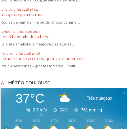
pour 4 personnes: 500 g de filets de sardines...
lundi 13
juillet 2026
15h04
récup' de pain de mie
Roulés de pain de mie perdu choco-banane....
samedi 11
juillet 2026
11h27
Les 8 bienfaits de la bière
La bière améliore la mémoire Des études...
mardi 07
juillet 2026
10h48
Tomate farcie au fromage frais et au crabe
Pour 4 personnes 4 grosses tomates, 1 petit...
MÉTÉO TOULOUSE
37°C
Très nuageux
2.7 m/s
24%
761
mmHg
15:00
16:00
17:00
18:00
19:00
20:00
21:
‹
›