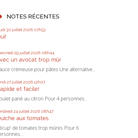
NOTES RÉCENTES
eudi 30
juillet 2026
07h53
ui!
ercredi 29
juillet 2026
08h44
vec un avocat trop mûr
auce crémeuse pour pâtes Une alternative...
undi 27
juillet 2026
12h07
apide et facile!
oulet pané au citron Pour 4 personnes...
endredi 24
juillet 2026
08h47
uiche aux tomates
écup' de tomates trop mûres Pour 6
ersonnes...