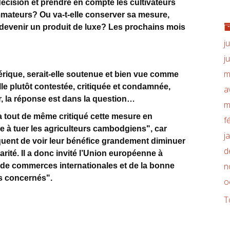
décision et prendre en compte les cultivateurs
mmateurs? Ou va-t-elle conserver sa mesure,
 et devenir un produit de luxe? Les prochains mois
j
j
m
mérique, serait-elle soutenue et bien vue comme
lle plutôt contestée, critiquée et condamnée,
a
 la réponse est dans la question…
m
a tout de même critiqué cette mesure en
f
ée à tuer les agriculteurs cambodgiens", car
j
quent de voir leur bénéfice grandement diminuer
d
arité. Il a donc invité l’Union européenne à
n
s de commerces internationales et de la bonne
ys concernés".
o
T