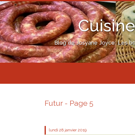
Cuisine
Blog de Josyane Joyce: Les bon
Futur - Page 5
lundi 28
janvier 2019