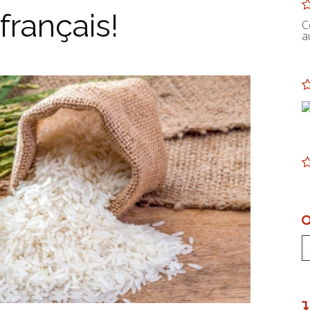
français!
C
a