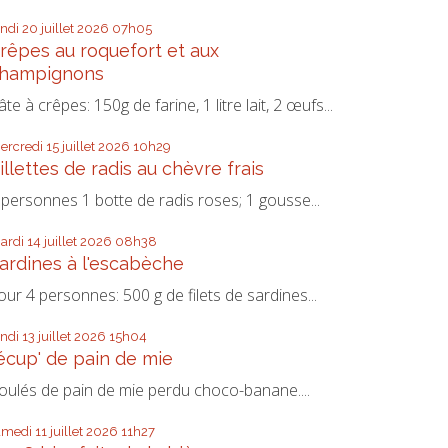
undi 20
juillet 2026
07h05
rêpes au roquefort et aux
hampignons
âte à crêpes: 150g de farine, 1 litre lait, 2 œufs...
ercredi 15
juillet 2026
10h29
illettes de radis au chèvre frais
 personnes 1 botte de radis roses; 1 gousse...
ardi 14
juillet 2026
08h38
ardines à l'escabèche
our 4 personnes: 500 g de filets de sardines...
undi 13
juillet 2026
15h04
écup' de pain de mie
oulés de pain de mie perdu choco-banane....
amedi 11
juillet 2026
11h27