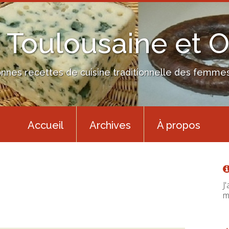
 Toulousaine et 
nes recettes de cuisine traditionnelle des femmes 
Accueil
Archives
À propos
J
m