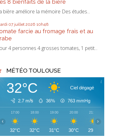
es 8 bienfaits de la bière
a bière améliore la mémoire Des études...
ardi 07
juillet 2026
10h48
omate farcie au fromage frais et au
rabe
our 4 personnes 4 grosses tomates, 1 petit...
MÉTÉO TOULOUSE
32°C
Ciel dégagé
2.7 m/s
36%
763
mmHg
17:00
18:00
19:00
20:00
21:00
22:00
23:00
‹
›
32°C
32°C
31°C
30°C
29°C
28°C
27°C