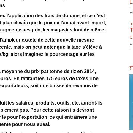
L
ns.
L
c l’application des frais de douane, et ce n’est
 plus élevés que le prix de l’achat avant import,
m
T
ur augmente ses prix, les magasins font de même!
c
r l’ampleur exacte de cette nouvelle mesure
P
ente, mais on peut noter que la taxe s’élève à
s/kg, alors imaginez le pourcentage sur les
e la moyenne du prix par tonne de riz en 2014,
uros. En retirant les 175 euros de taxes il ne
exportateurs, soit une baisse de revenus de
t les salaires, produits, outils, etc. auront-ils
lement pas. Pour cette raison ils devront
e pour l’exportation, ce qui entraînera une
ente pour nous aussi.