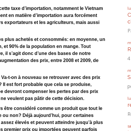
cette taxe d’importation, notamment le Vietnam
l
C
ment en matière d’importation aura forcément
c
 exportateurs et les agriculteurs, mais aussi
P
s les plus achetés et consommés: en moyenne, un
m
n, et 90% de la population en mange. Tout
R
, il s’agit donc d’une des bases de notre
4
e augmentation des prix, entre 2008 et 2009, de
m
S
 Va-t-on à nouveau se retrouver avec des prix
 Il est fort probable que cela se produise,
p
pe devront compenser les pertes par des prix
 ne veulent pas pâtir de cette décision.
l
r
urs être considéré comme un produit que tout le
R
 ou non? Déjà aujourd’hui, pour certaines
t assez élevés et peuvent atteindre jusqu’à plus
s
es premier prix ou importées peuvent parfois