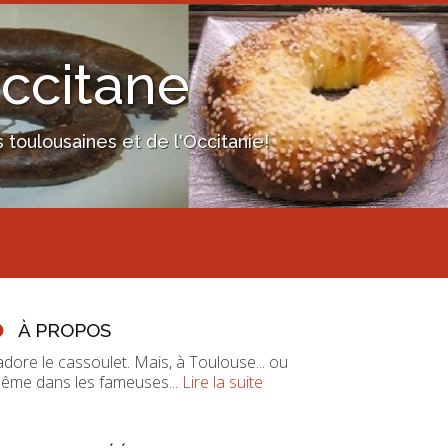
Occitane
toulousaines et de l'Occitanie!
À PROPOS
'adore le cassoulet. Mais, à Toulouse... ou
ême dans les fameuses...
Lire la suite