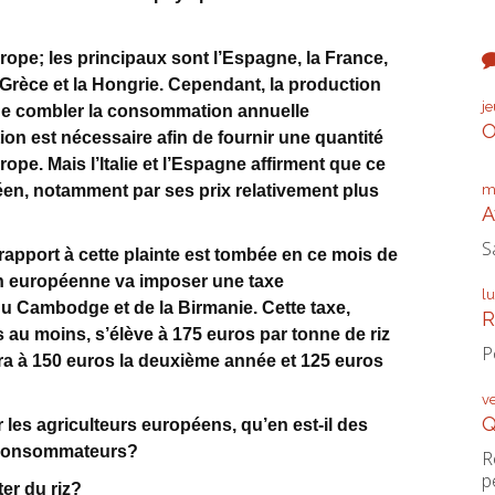
urope; les principaux sont l’Espagne, la France,
a Grèce et la Hongrie. Cependant, la production
j
 de combler la consommation annuelle
O
on est nécessaire afin de fournir une quantité
ope. Mais l’Italie et l’Espagne affirment que ce
en, notamment par ses prix relativement plus
m
A
S
apport à cette plainte est tombée en ce mois de
ion européenne va imposer une taxe
l
du Cambodge et de la Birmanie. Cette taxe,
R
au moins, s’élève à 175 euros par tonne de riz
P
era à 150 euros la deuxième année et 125 euros
v
Q
r les agriculteurs européens, qu’en est-il des
s consommateurs?
R
p
er du riz?