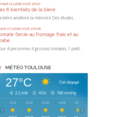
amedi 11
juillet 2026
11h27
es 8 bienfaits de la bière
a bière améliore la mémoire Des études...
ardi 07
juillet 2026
10h48
omate farcie au fromage frais et au
rabe
our 4 personnes 4 grosses tomates, 1 petit...
MÉTÉO TOULOUSE
27°C
Ciel dégagé
2.1 m/s
41%
766
mmHg
11:00
12:00
13:00
14:00
15:00
16:00
17:00
‹
›