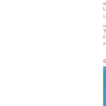
s
L
L
m
T
c
P