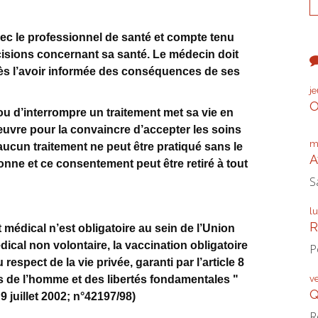
vec le professionnel de santé et compte tenu
décisions concernant sa santé. Le médecin doit
rès l’avoir informée des conséquences de ses
j
O
ou d’interrompre un traitement met sa vie en
œuvre pour la convaincre d’accepter les soins
m
ucun traitement ne peut être pratiqué sans le
A
onne et ce consentement peut être retiré à tout
S
l
R
t médical n’est obligatoire au sein de l’Union
ical non volontaire, la vaccination obligatoire
P
respect de la vie privée, garanti par l’article 8
v
 de l’homme et des libertés fondamentales "
Q
9 juillet 2002; n°42197/98)
R