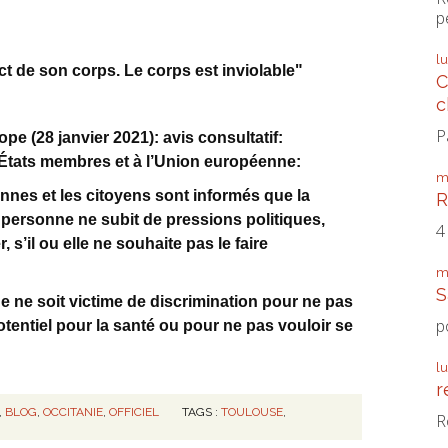
p
l
ect de son corps. Le corps est inviolable"
C
c
P
pe (28 janvier 2021): avis consultatif:
tats membres et à l’Union européenne:
m
ennes et les citoyens sont informés que la
R
e personne ne subit de pressions politiques,
4
 s’il ou elle ne souhaite pas le faire
m
S
ne ne soit victime de discrimination pour ne pas
p
otentiel pour la santé ou pour ne pas vouloir se
l
r
,
BLOG
,
OCCITANIE
,
OFFICIEL
TAGS :
TOULOUSE
,
R