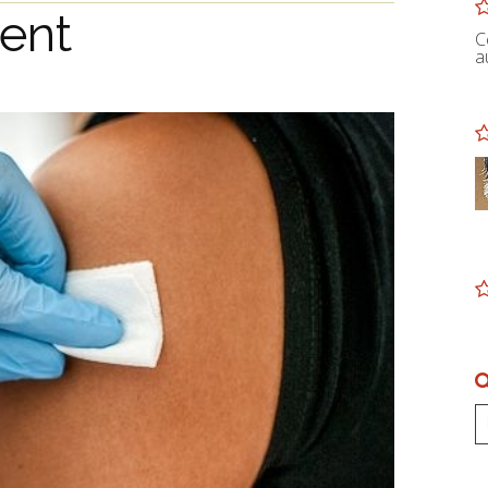
ient
C
a