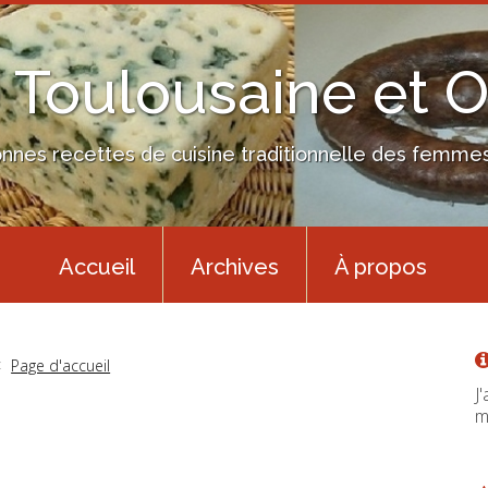
 Toulousaine et 
nes recettes de cuisine traditionnelle des femmes 
Accueil
Archives
À propos
Page d'accueil
J
m