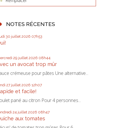
Remplacer
NOTES RÉCENTES
eudi 30
juillet 2026
07h53
ui!
ercredi 29
juillet 2026
08h44
vec un avocat trop mûr
auce crémeuse pour pâtes Une alternative...
undi 27
juillet 2026
12h07
apide et facile!
oulet pané au citron Pour 4 personnes...
endredi 24
juillet 2026
08h47
uiche aux tomates
écup' de tomates trop mûres Pour 6