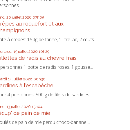
ersonnes...
undi 20
juillet 2026
07h05
rêpes au roquefort et aux
hampignons
âte à crêpes: 150g de farine, 1 litre lait, 2 œufs...
ercredi 15
juillet 2026
10h29
illettes de radis au chèvre frais
 personnes 1 botte de radis roses; 1 gousse...
ardi 14
juillet 2026
08h38
ardines à l'escabèche
our 4 personnes: 500 g de filets de sardines...
undi 13
juillet 2026
15h04
écup' de pain de mie
oulés de pain de mie perdu choco-banane....