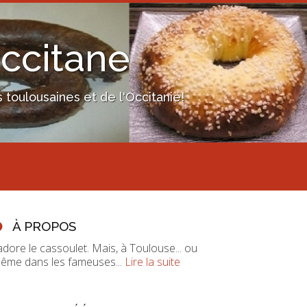
Occitane
toulousaines et de l'Occitanie!
À PROPOS
'adore le cassoulet. Mais, à Toulouse... ou
ême dans les fameuses...
Lire la suite