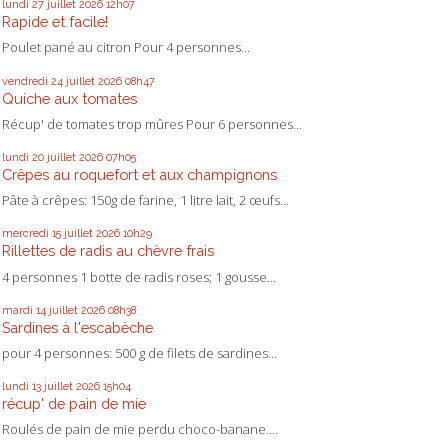
lundi 27
juillet 2026
12h07
Rapide et facile!
Poulet pané au citron Pour 4 personnes...
vendredi 24
juillet 2026
08h47
Quiche aux tomates
Récup' de tomates trop mûres Pour 6 personnes...
lundi 20
juillet 2026
07h05
Crêpes au roquefort et aux champignons
Pâte à crêpes: 150g de farine, 1 litre lait, 2 œufs...
mercredi 15
juillet 2026
10h29
Rillettes de radis au chèvre frais
4 personnes 1 botte de radis roses; 1 gousse...
mardi 14
juillet 2026
08h38
Sardines à l'escabèche
pour 4 personnes: 500 g de filets de sardines...
lundi 13
juillet 2026
15h04
récup' de pain de mie
Roulés de pain de mie perdu choco-banane....