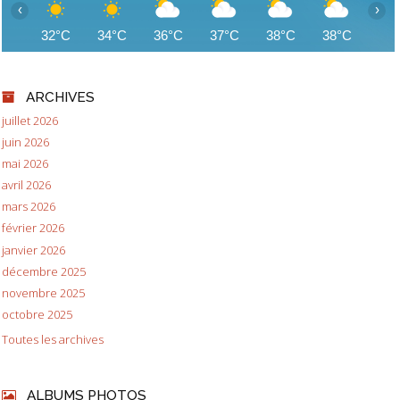
‹
›
32°C
34°C
36°C
37°C
38°C
38°C
38
ARCHIVES
juillet 2026
juin 2026
mai 2026
avril 2026
mars 2026
février 2026
janvier 2026
décembre 2025
novembre 2025
octobre 2025
Toutes les archives
ALBUMS PHOTOS