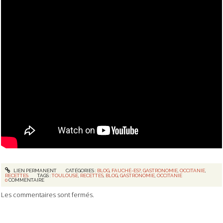
LIEN PERMANENT
CATÉGORIES :
BLOG
,
FAUCHÉ-ES?
,
GASTRONOMIE
,
OCCITANIE
,
RECETTES
TAGS :
TOULOUSE
,
RECETTES
,
BLOG
,
GASTRONOMIE
,
OCCITANIE
0
COMMENTAIRE
Les commentaires sont fermés.