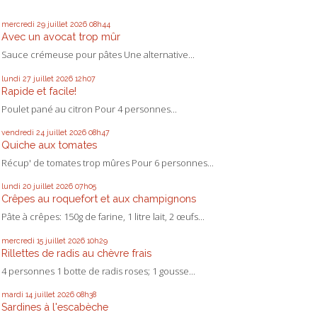
mercredi 29
juillet 2026
08h44
Avec un avocat trop mûr
Sauce crémeuse pour pâtes Une alternative...
lundi 27
juillet 2026
12h07
Rapide et facile!
Poulet pané au citron Pour 4 personnes...
vendredi 24
juillet 2026
08h47
Quiche aux tomates
Récup' de tomates trop mûres Pour 6 personnes...
lundi 20
juillet 2026
07h05
Crêpes au roquefort et aux champignons
Pâte à crêpes: 150g de farine, 1 litre lait, 2 œufs...
mercredi 15
juillet 2026
10h29
Rillettes de radis au chèvre frais
4 personnes 1 botte de radis roses; 1 gousse...
mardi 14
juillet 2026
08h38
Sardines à l'escabèche