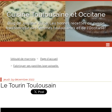
Cuisine Toulousaine et Occitane
Blog de Josyane Joyce: Les bonnes recettes de cuisine
traditionnelle des femmes toulousaines et de l'Occitanie!
Velouté de marrons
Page d'accueil
Fabriquer ses pastilles lave-vaisselle.
jeudi 29
décembre 2022
Le Tourin Toulousain