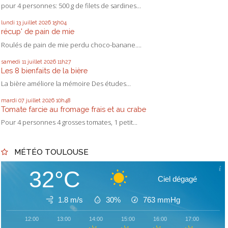
pour 4 personnes: 500 g de filets de sardines...
lundi 13
juillet 2026
15h04
récup' de pain de mie
Roulés de pain de mie perdu choco-banane....
samedi 11
juillet 2026
11h27
Les 8 bienfaits de la bière
La bière améliore la mémoire Des études...
mardi 07
juillet 2026
10h48
Tomate farcie au fromage frais et au crabe
Pour 4 personnes 4 grosses tomates, 1 petit...
MÉTÉO TOULOUSE
32°C
Ciel dégagé
1.8 m/s
30%
763
mmHg
12:00
13:00
14:00
15:00
16:00
17:00
18: