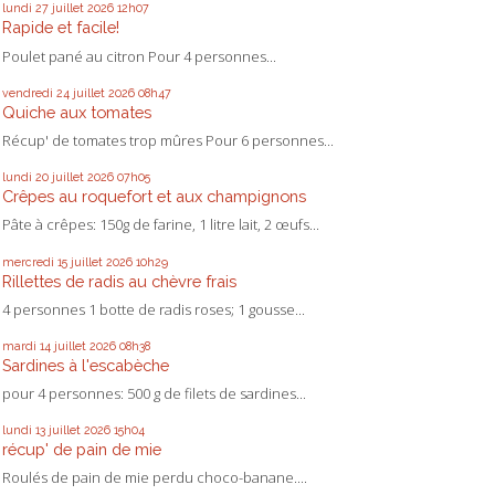
lundi 27
juillet 2026
12h07
Rapide et facile!
Poulet pané au citron Pour 4 personnes...
vendredi 24
juillet 2026
08h47
Quiche aux tomates
Récup' de tomates trop mûres Pour 6 personnes...
lundi 20
juillet 2026
07h05
Crêpes au roquefort et aux champignons
Pâte à crêpes: 150g de farine, 1 litre lait, 2 œufs...
mercredi 15
juillet 2026
10h29
Rillettes de radis au chèvre frais
4 personnes 1 botte de radis roses; 1 gousse...
mardi 14
juillet 2026
08h38
Sardines à l'escabèche
pour 4 personnes: 500 g de filets de sardines...
lundi 13
juillet 2026
15h04
récup' de pain de mie
Roulés de pain de mie perdu choco-banane....