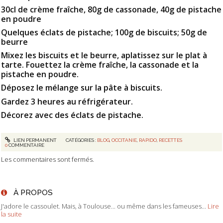
30cl de crème fraîche, 80g de cassonade, 40g de pistache
en poudre
Quelques éclats de pistache; 100g de biscuits; 50g de
beurre
Mixez les biscuits et le beurre, aplatissez sur le plat à
tarte. Fouettez la crème fraîche, la cassonade et la
pistache en poudre.
Déposez le mélange sur la pâte à biscuits.
Gardez 3 heures au réfrigérateur.
Décorez avec des éclats de pistache.
LIEN PERMANENT
CATÉGORIES :
BLOG
,
OCCITANIE
,
RAPIDO
,
RECETTES
0
COMMENTAIRE
Les commentaires sont fermés.
À PROPOS
J'adore le cassoulet. Mais, à Toulouse... ou même dans les fameuses...
Lire
la suite