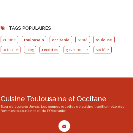
TAGS POPULAIRES
cuisine
toulousain
occitanie
santé
toulouse
actualité
blog
recettes
gastronomie
société
Cuisine Toulousaine et Occitane
Blog de Josyane Joyce: Les bonnes recettes de cuisine traditionnelle des
femmes toulousaines et de l'Occitanie!