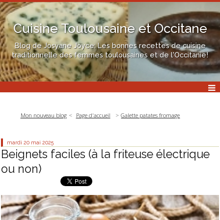
Cuisine Toulousaine et Occitane
Blog de Josyane Joyce: Les bonnes recettes de cuisine
traditionnelle des femmes toulousaines et de l'Occitanie!
Mon nouveau blog
Page d'accueil
Galette patates fromage
mardi 20
mai 2025
Beignets faciles (à la friteuse électrique
ou non)