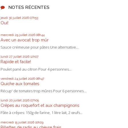
NOTES RÉCENTES
jeudi 30
juillet 2026
07h53
Oui!
mercredi 29
juillet 2026
08h44
Avec un avocat trop mûr
Sauce crémeuse pour pâtes Une alternative...
lundi 27
juillet 2026
12h07
Rapide et facile!
Poulet pané au citron Pour 4 personnes...
vendredi 24
juillet 2026
08h47
Quiche aux tomates
Récup' de tomates trop mûres Pour 6 personnes...
lundi 20
juillet 2026
07h05
Crêpes au roquefort et aux champignons
Pâte à crêpes: 150g de farine, 1 litre lait, 2 œufs...
mercredi 15
juillet 2026
10h29
Rillettes de radis au chèvre frais