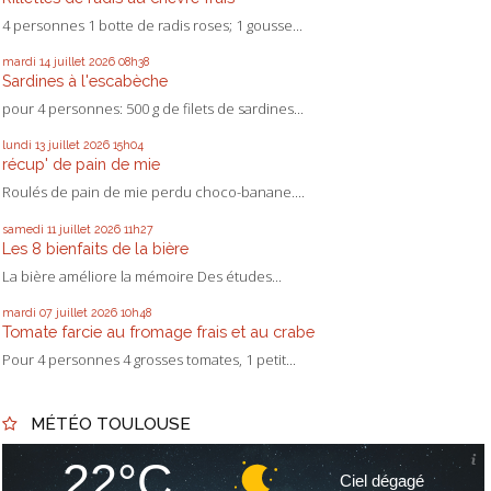
4 personnes 1 botte de radis roses; 1 gousse...
mardi 14
juillet 2026
08h38
Sardines à l'escabèche
pour 4 personnes: 500 g de filets de sardines...
lundi 13
juillet 2026
15h04
récup' de pain de mie
Roulés de pain de mie perdu choco-banane....
samedi 11
juillet 2026
11h27
Les 8 bienfaits de la bière
La bière améliore la mémoire Des études...
mardi 07
juillet 2026
10h48
Tomate farcie au fromage frais et au crabe
Pour 4 personnes 4 grosses tomates, 1 petit...
MÉTÉO TOULOUSE
22°C
Ciel dégagé